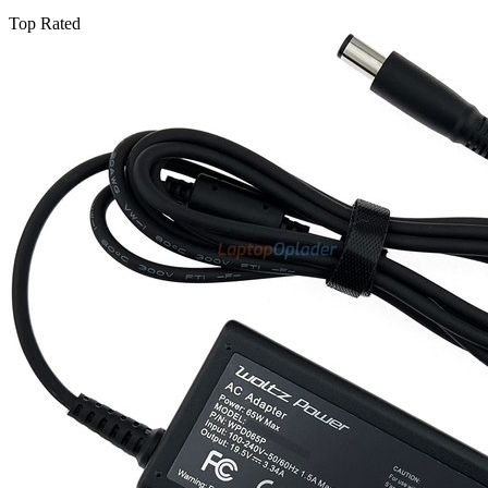
ac-
Top Rated
adapter
aantal