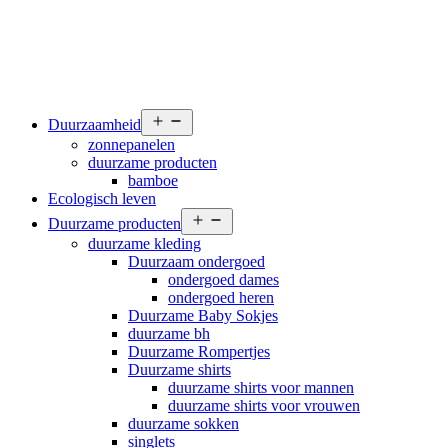
Open
Duurzaamheid
menu
zonnepanelen
duurzame producten
bamboe
Ecologisch leven
Open
Duurzame producten
menu
duurzame kleding
Duurzaam ondergoed
ondergoed dames
ondergoed heren
Duurzame Baby Sokjes
duurzame bh
Duurzame Rompertjes
Duurzame shirts
duurzame shirts voor mannen
duurzame shirts voor vrouwen
duurzame sokken
singlets