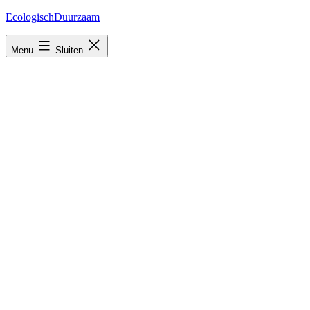
Ga
EcologischDuurzaam
naar
de
Menu
Sluiten
inhoud