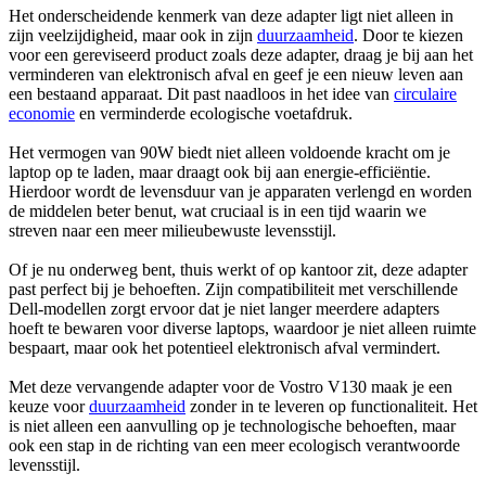
Het onderscheidende kenmerk van deze adapter ligt niet alleen in
zijn veelzijdigheid, maar ook in zijn
duurzaamheid
. Door te kiezen
voor een gereviseerd product zoals deze adapter, draag je bij aan het
verminderen van elektronisch afval en geef je een nieuw leven aan
een bestaand apparaat. Dit past naadloos in het idee van
circulaire
economie
en verminderde ecologische voetafdruk.
Het vermogen van 90W biedt niet alleen voldoende kracht om je
laptop op te laden, maar draagt ook bij aan energie-efficiëntie.
Hierdoor wordt de levensduur van je apparaten verlengd en worden
de middelen beter benut, wat cruciaal is in een tijd waarin we
streven naar een meer milieubewuste levensstijl.
Of je nu onderweg bent, thuis werkt of op kantoor zit, deze adapter
past perfect bij je behoeften. Zijn compatibiliteit met verschillende
Dell-modellen zorgt ervoor dat je niet langer meerdere adapters
hoeft te bewaren voor diverse laptops, waardoor je niet alleen ruimte
bespaart, maar ook het potentieel elektronisch afval vermindert.
Met deze vervangende adapter voor de Vostro V130 maak je een
keuze voor
duurzaamheid
zonder in te leveren op functionaliteit. Het
is niet alleen een aanvulling op je technologische behoeften, maar
ook een stap in de richting van een meer ecologisch verantwoorde
levensstijl.