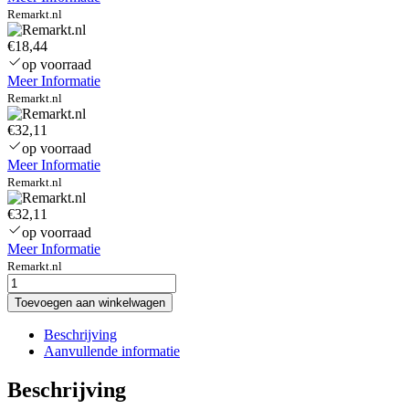
Remarkt.nl
€18,44
op voorraad
Meer Informatie
Remarkt.nl
€32,11
op voorraad
Meer Informatie
Remarkt.nl
€32,11
op voorraad
Meer Informatie
Remarkt.nl
vostro-
v130-
Toevoegen aan winkelwagen
replacement-
90w-
Beschrijving
19-
Aanvullende informatie
5v-
4-
Beschrijving
6a-