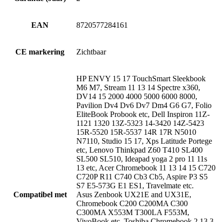
EAN
8720577284161
CE markering
Zichtbaar
HP ENVY 15 17 TouchSmart Sleekbook
M6 M7, Stream 11 13 14 Spectre x360,
DV14 15 2000 4000 5000 6000 8000,
Pavilion Dv4 Dv6 Dv7 Dm4 G6 G7, Folio
EliteBook Probook etc, Dell Inspiron 11Z-
1121 1320 13Z-5323 14-3420 14Z-5423
15R-5520 15R-5537 14R 17R N5010
N7110, Studio 15 17, Xps Latitude Portege
etc, Lenovo Thinkpad Z60 T410 SL400
SL500 SL510, Ideapad yoga 2 pro 11 11s
13 etc, Acer Chromebook 11 13 14 15 C720
C720P R11 C740 Cb3 Cb5, Aspire P3 S5
S7 E5-573G E1 ES1, Travelmate etc.
Compatibel met
Asus Zenbook UX21E and UX31E,
Chromebook C200 C200MA C300
C300MA X553M T300LA F553M,
VivoBook etc, Toshiba Chromebook 2 13.3