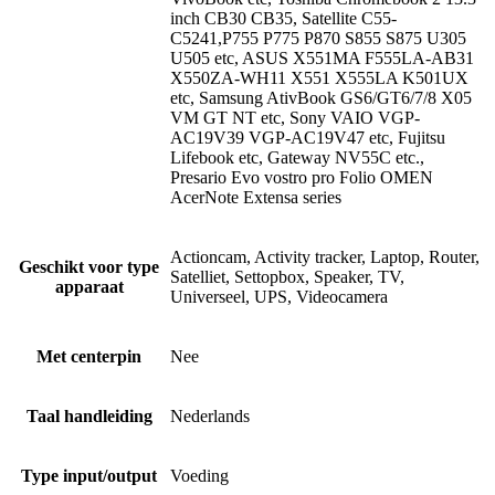
inch CB30 CB35, Satellite C55-
C5241,P755 P775 P870 S855 S875 U305
U505 etc, ASUS X551MA F555LA-AB31
X550ZA-WH11 X551 X555LA K501UX
etc, Samsung AtivBook GS6/GT6/7/8 X05
VM GT NT etc, Sony VAIO VGP-
AC19V39 VGP-AC19V47 etc, Fujitsu
Lifebook etc, Gateway NV55C etc.,
Presario Evo vostro pro Folio OMEN
AcerNote Extensa series
Actioncam, Activity tracker, Laptop, Router,
Geschikt voor type
Satelliet, Settopbox, Speaker, TV,
apparaat
Universeel, UPS, Videocamera
Met centerpin
Nee
Taal handleiding
Nederlands
Type input/output
Voeding