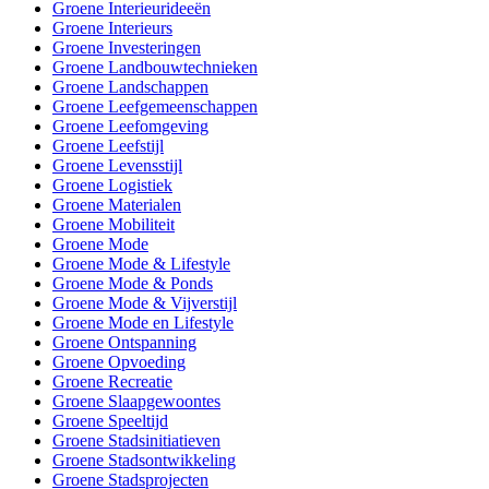
Groene Interieurideeën
Groene Interieurs
Groene Investeringen
Groene Landbouwtechnieken
Groene Landschappen
Groene Leefgemeenschappen
Groene Leefomgeving
Groene Leefstijl
Groene Levensstijl
Groene Logistiek
Groene Materialen
Groene Mobiliteit
Groene Mode
Groene Mode & Lifestyle
Groene Mode & Ponds
Groene Mode & Vijverstijl
Groene Mode en Lifestyle
Groene Ontspanning
Groene Opvoeding
Groene Recreatie
Groene Slaapgewoontes
Groene Speeltijd
Groene Stadsinitiatieven
Groene Stadsontwikkeling
Groene Stadsprojecten