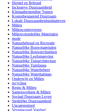
Herstel en Behoud
Inclusieve Duurzaamheid
Klimaatbestendige Tuinen
Kostenbesparend Duurzaam
Lokale Duurzaamheidsinitiatieven
Milieu
Milieucontroverses
Milieuvriendelijke Materialen
mode
Natuurbehoud en Recreatie
Natuurlijke Bouwmaterialen
Natuurlijke Bouwtechnieken
Natuurlijke Leefomgeving
Natuurlijke Tuinarchitectuur
Natuurlijke Tuinfauna
Natuurlijke Waterbeheer
Natuurlijke Waterhabitats
Onderwijs en Milieu
recycling
Regio & Milieu
Samenwerking & Milieu
Sociaal Duurzaam Leven
Stedelijke Duurzaamheid
Uncategorized
Verantwoord Voedsel