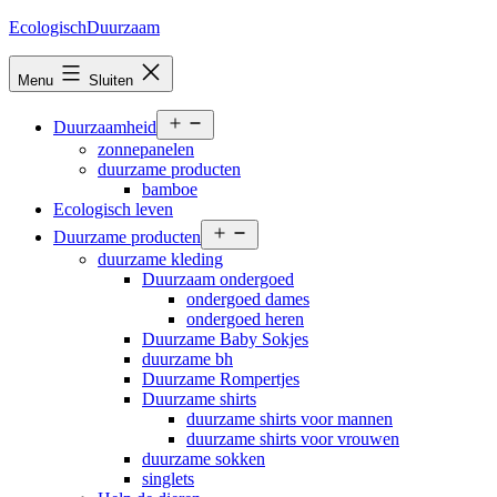
Ga
EcologischDuurzaam
naar
de
Menu
Sluiten
inhoud
Open
Duurzaamheid
menu
zonnepanelen
duurzame producten
bamboe
Ecologisch leven
Open
Duurzame producten
menu
duurzame kleding
Duurzaam ondergoed
ondergoed dames
ondergoed heren
Duurzame Baby Sokjes
duurzame bh
Duurzame Rompertjes
Duurzame shirts
duurzame shirts voor mannen
duurzame shirts voor vrouwen
duurzame sokken
singlets