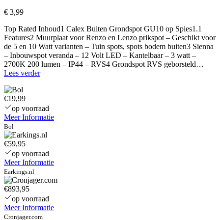
€
3,99
Top Rated Inhoud1 Calex Buiten Grondspot GU10 op Spies1.1
Features2 Muurplaat voor Renzo en Lenzo prikspot – Geschikt voor
de 5 en 10 Watt varianten – Tuin spots, spots bodem buiten3 Sienna
– Inbouwspot veranda – 12 Volt LED – Kantelbaar – 3 watt –
2700K 200 lumen – IP44 – RVS4 Grondspot RVS geborsteld…
Set
Lees verder
van
6
€19,99
Nancy
LED
op voorraad
Prikspot
Meer Informatie
RVS
Bol
5
Watt
€59,95
6000K
op voorraad
IP44
Meer Informatie
vochtbestendig
Earkings.nl
–
Tuin
€893,95
spots,
op voorraad
spots
Meer Informatie
bodem
Cronjager.com