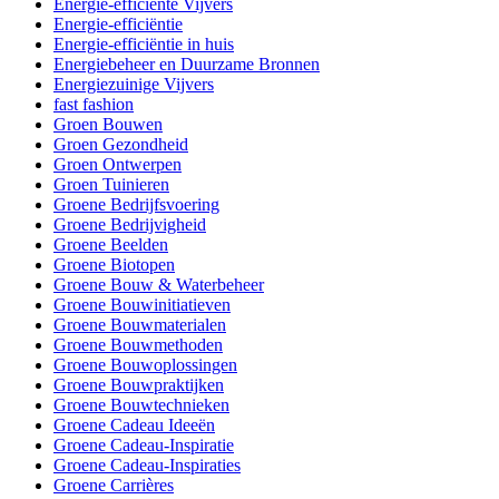
Energie-efficiënte Vijvers
Energie-efficiëntie
Energie-efficiëntie in huis
Energiebeheer en Duurzame Bronnen
Energiezuinige Vijvers
fast fashion
Groen Bouwen
Groen Gezondheid
Groen Ontwerpen
Groen Tuinieren
Groene Bedrijfsvoering
Groene Bedrijvigheid
Groene Beelden
Groene Biotopen
Groene Bouw & Waterbeheer
Groene Bouwinitiatieven
Groene Bouwmaterialen
Groene Bouwmethoden
Groene Bouwoplossingen
Groene Bouwpraktijken
Groene Bouwtechnieken
Groene Cadeau Ideeën
Groene Cadeau-Inspiratie
Groene Cadeau-Inspiraties
Groene Carrières