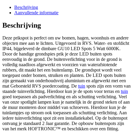
Beschrijving
Aanvullende informatie
Beschrijving
Deze prikspot is perfect om uw bomen, hagen, woonhuis en andere
objecten mee aan te lichten. Uitgevoerd in RVS. Water- en stofdicht
IP44, bijgeleverd de dimbare GU10 LED Spots 5 Watt 6000K.
Door de handige grondspies prik je deze LED buiten spots
eenvoudig in de grond. De buitenverlichting voor in de grond is
volledig naadloos afgewerkt en voorzien van waterafstotende
rubbers, dit maakt het een buitenlamp. De grondspot wordt veel
toegepast onder bomen, struiken en planten. De LED spots buiten
zijn gemaakt van onderhoudsvrij aluminium en afgewerkt met een
mat Geborsteld RVS poedercoating. De
tuin
spots zijn een vorm van
staande tuinverlichting. Hierdoor kun je de spots voor terras en
tuin
goed toepassen als padverlichting en als schutting verlichting. Veel
van onze spotlight lampen kun je namelijk in de grond steken of aan
de muur monteren door middel van schroeven. Hierdoor kun je de
tuinlampjes op stroom ook toepassen als schutting verlichting. Aan
iedere tuinverlichting spot zit een installatiekabel. Op de buitenspot
ontvang je standaard 2 Jaar garantie. De opbouw buitenspots zijn
van het merk HOFTRONIC™ en beschikken over een fitting.