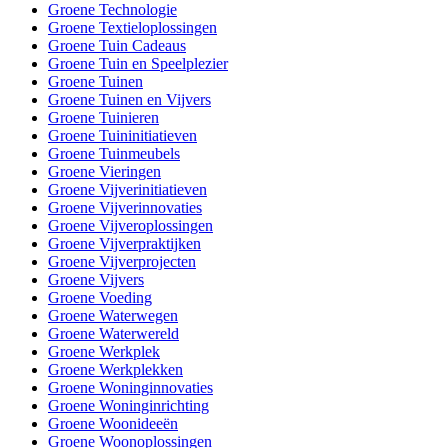
Groene Technologie
Groene Textieloplossingen
Groene Tuin Cadeaus
Groene Tuin en Speelplezier
Groene Tuinen
Groene Tuinen en Vijvers
Groene Tuinieren
Groene Tuininitiatieven
Groene Tuinmeubels
Groene Vieringen
Groene Vijverinitiatieven
Groene Vijverinnovaties
Groene Vijveroplossingen
Groene Vijverpraktijken
Groene Vijverprojecten
Groene Vijvers
Groene Voeding
Groene Waterwegen
Groene Waterwereld
Groene Werkplek
Groene Werkplekken
Groene Woninginnovaties
Groene Woninginrichting
Groene Woonideeën
Groene Woonoplossingen