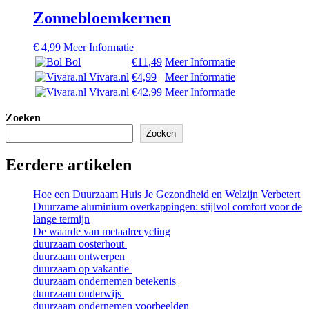
Zonnebloemkernen
€
4,99
Meer Informatie
Bol
€11,49
Meer Informatie
Vivara.nl
€4,99
Meer Informatie
Vivara.nl
€42,99
Meer Informatie
Zoeken
Zoeken
Eerdere artikelen
Hoe een Duurzaam Huis Je Gezondheid en Welzijn Verbetert
Duurzame aluminium overkappingen: stijlvol comfort voor de
lange termijn
De waarde van metaalrecycling
duurzaam oosterhout
duurzaam ontwerpen
duurzaam op vakantie
duurzaam ondernemen betekenis
duurzaam onderwijs
duurzaam ondernemen voorbeelden