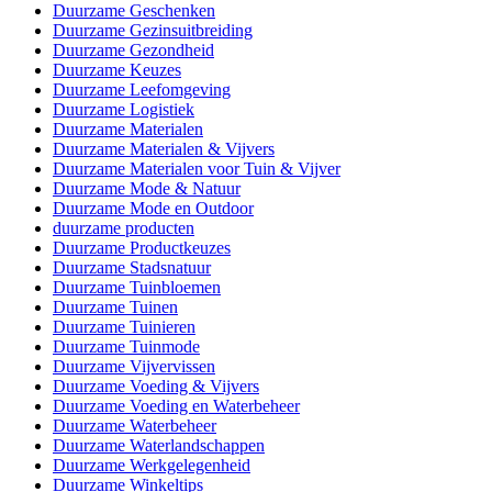
Duurzame Geschenken
Duurzame Gezinsuitbreiding
Duurzame Gezondheid
Duurzame Keuzes
Duurzame Leefomgeving
Duurzame Logistiek
Duurzame Materialen
Duurzame Materialen & Vijvers
Duurzame Materialen voor Tuin & Vijver
Duurzame Mode & Natuur
Duurzame Mode en Outdoor
duurzame producten
Duurzame Productkeuzes
Duurzame Stadsnatuur
Duurzame Tuinbloemen
Duurzame Tuinen
Duurzame Tuinieren
Duurzame Tuinmode
Duurzame Vijvervissen
Duurzame Voeding & Vijvers
Duurzame Voeding en Waterbeheer
Duurzame Waterbeheer
Duurzame Waterlandschappen
Duurzame Werkgelegenheid
Duurzame Winkeltips