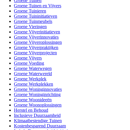
Groene Tuinen
Groene Tuinen en Vijvers
Groene Tuinieren
Groene Tuininitiatieven
Groene Tuinmeubels
Groene Vieringen
Groene Vijverinitiatieven
Groene Vijverinnovaties
Groene Vijveroplossingen
Groene Vijverpraktijken
Groene Vijverprojecten
Groene Vijvers
Groene Voeding
Groene Waterwegen
Groene Waterwereld
Groene Werkplek
Groene Werkplekken
Groene Woninginnovaties
Groene Woninginrichting
Groene Woonideeën
Groene Woonoplossingen
Herstel en Behoud
Inclusieve Duurzaamheid
Klimaatbestendige Tuinen
Kostenbesparend Duurzaam