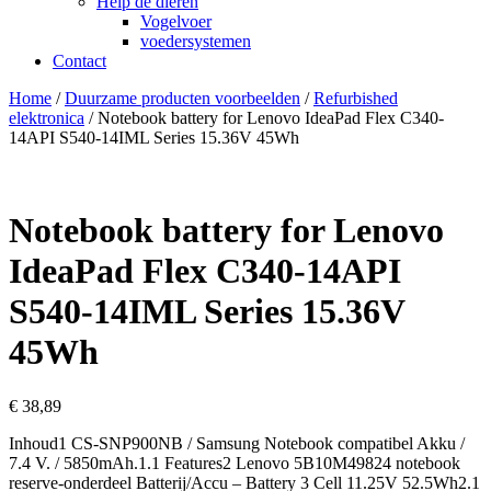
Help de dieren
Vogelvoer
voedersystemen
Contact
Home
/
Duurzame producten voorbeelden
/
Refurbished
elektronica
/ Notebook battery for Lenovo IdeaPad Flex C340-
14API S540-14IML Series 15.36V 45Wh
Notebook battery for Lenovo
IdeaPad Flex C340-14API
S540-14IML Series 15.36V
45Wh
€
38,89
Inhoud1 CS-SNP900NB / Samsung Notebook compatibel Akku /
7.4 V. / 5850mAh.1.1 Features2 Lenovo 5B10M49824 notebook
reserve-onderdeel Batterij/Accu – Battery 3 Cell 11.25V 52.5Wh2.1