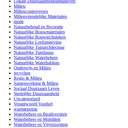
Lokale Duurzaamheidsinitiatieven
Milieu
Milieucontroverses
Milieuvriendelijke Materialen
mode
Natuurbehoud en Recreatie
Natuurlijke Bouwmaterialen
Natuurlijke Bouwtechnieken
Natuurlijke Leefomgeving
Natuurlijke Tuinarchitectuur
Natuurlijke Tuinfauna
Natuurlijke Waterbeheer
Natuurlijke Waterhabitats
Onderwijs en Milieu
recycling
Regio & Milieu
Samenwerking & Milieu
Sociaal Duurzaam Leven
Stedelijke Duurzaamheid
Uncategorized
Verantwoord Voedsel
warmtepomp
Waterbeheer en Biodiversiteit
Waterbeheer en Mobiliteit
Waterbeheer en Vijverzorging