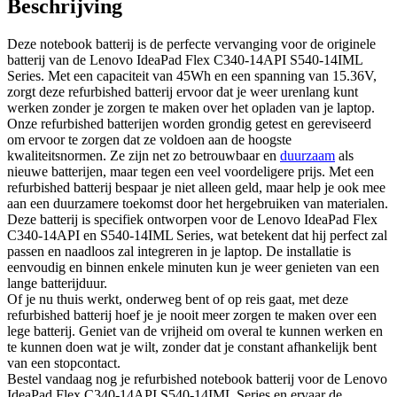
Beschrijving
Deze notebook batterij is de perfecte vervanging voor de originele
batterij van de Lenovo IdeaPad Flex C340-14API S540-14IML
Series. Met een capaciteit van 45Wh en een spanning van 15.36V,
zorgt deze refurbished batterij ervoor dat je weer urenlang kunt
werken zonder je zorgen te maken over het opladen van je laptop.
Onze refurbished batterijen worden grondig getest en gereviseerd
om ervoor te zorgen dat ze voldoen aan de hoogste
kwaliteitsnormen. Ze zijn net zo betrouwbaar en
duurzaam
als
nieuwe batterijen, maar tegen een veel voordeligere prijs. Met een
refurbished batterij bespaar je niet alleen geld, maar help je ook mee
aan een duurzamere toekomst door het hergebruiken van materialen.
Deze batterij is specifiek ontworpen voor de Lenovo IdeaPad Flex
C340-14API en S540-14IML Series, wat betekent dat hij perfect zal
passen en naadloos zal integreren in je laptop. De installatie is
eenvoudig en binnen enkele minuten kun je weer genieten van een
lange batterijduur.
Of je nu thuis werkt, onderweg bent of op reis gaat, met deze
refurbished batterij hoef je je nooit meer zorgen te maken over een
lege batterij. Geniet van de vrijheid om overal te kunnen werken en
te kunnen doen wat je wilt, zonder dat je constant afhankelijk bent
van een stopcontact.
Bestel vandaag nog je refurbished notebook batterij voor de Lenovo
IdeaPad Flex C340-14API S540-14IML Series en ervaar de