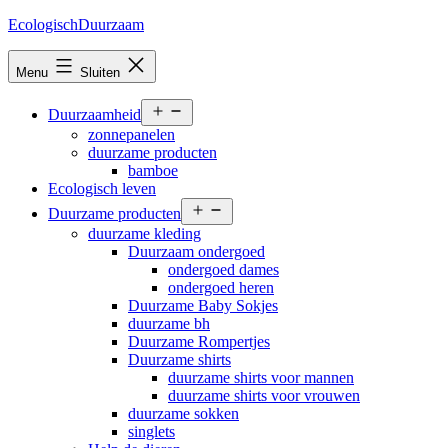
Ga
EcologischDuurzaam
naar
de
Menu
Sluiten
inhoud
Open
Duurzaamheid
menu
zonnepanelen
duurzame producten
bamboe
Ecologisch leven
Open
Duurzame producten
menu
duurzame kleding
Duurzaam ondergoed
ondergoed dames
ondergoed heren
Duurzame Baby Sokjes
duurzame bh
Duurzame Rompertjes
Duurzame shirts
duurzame shirts voor mannen
duurzame shirts voor vrouwen
duurzame sokken
singlets