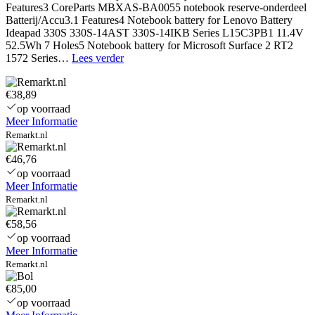
Features3 CoreParts MBXAS-BA0055 notebook reserve-onderdeel
Batterij/Accu3.1 Features4 Notebook battery for Lenovo Battery
Ideapad 330S 330S-14AST 330S-14IKB Series L15C3PB1 11.4V
52.5Wh 7 Holes5 Notebook battery for Microsoft Surface 2 RT2
Notebook
1572 Series…
Lees verder
battery
for
€38,89
Lenovo
IdeaPad
op voorraad
Flex
Meer Informatie
C340-
Remarkt.nl
14API
S540-
€46,76
14IML
op voorraad
Series
Meer Informatie
15.36V
Remarkt.nl
45Wh
€58,56
op voorraad
Meer Informatie
Remarkt.nl
€85,00
op voorraad