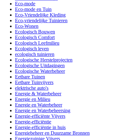
Eco-mode
Eco-mode en Tuin
Eco-Vriendelijke Kleding
Eco-vriendelijke Tuinieren
Eco-Wonen
Ecologisch Bouwen
Ecologisch Comfort
Ecologisch Leefmilieu
Ecologisch leven
ecologisch tuinieren
Ecologische Herstelprojecten
Ecologische Uitdagingen
Ecologische Waterbeheer
Eetbare Tuinen
Eetbare Tuinvijvers
elektrische auto's
Energie & Waterbeheer
Energie en Milieu
Energie en Waterbeheer
Energie en Waterbeheersing
Energie-efficiënte Vijvers
Energie-efficiëntie
Energie-efficiëntie in huis
Energiebeheer en Duurzame Bronnen
Energiezuinige Vijvers