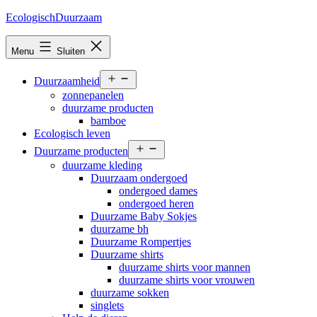
Ga
EcologischDuurzaam
naar
de
Menu
Sluiten
inhoud
Open
Duurzaamheid
menu
zonnepanelen
duurzame producten
bamboe
Ecologisch leven
Open
Duurzame producten
menu
duurzame kleding
Duurzaam ondergoed
ondergoed dames
ondergoed heren
Duurzame Baby Sokjes
duurzame bh
Duurzame Rompertjes
Duurzame shirts
duurzame shirts voor mannen
duurzame shirts voor vrouwen
duurzame sokken
singlets