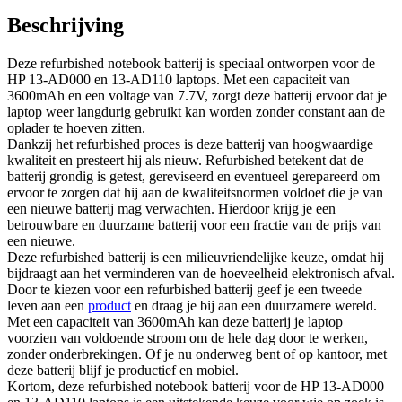
Beschrijving
Deze refurbished notebook batterij is speciaal ontworpen voor de
HP 13-AD000 en 13-AD110 laptops. Met een capaciteit van
3600mAh en een voltage van 7.7V, zorgt deze batterij ervoor dat je
laptop weer langdurig gebruikt kan worden zonder constant aan de
oplader te hoeven zitten.
Dankzij het refurbished proces is deze batterij van hoogwaardige
kwaliteit en presteert hij als nieuw. Refurbished betekent dat de
batterij grondig is getest, gereviseerd en eventueel gerepareerd om
ervoor te zorgen dat hij aan de kwaliteitsnormen voldoet die je van
een nieuwe batterij mag verwachten. Hierdoor krijg je een
betrouwbare en duurzame batterij voor een fractie van de prijs van
een nieuwe.
Deze refurbished batterij is een milieuvriendelijke keuze, omdat hij
bijdraagt aan het verminderen van de hoeveelheid elektronisch afval.
Door te kiezen voor een refurbished batterij geef je een tweede
leven aan een
product
en draag je bij aan een duurzamere wereld.
Met een capaciteit van 3600mAh kan deze batterij je laptop
voorzien van voldoende stroom om de hele dag door te werken,
zonder onderbrekingen. Of je nu onderweg bent of op kantoor, met
deze batterij blijf je productief en mobiel.
Kortom, deze refurbished notebook batterij voor de HP 13-AD000