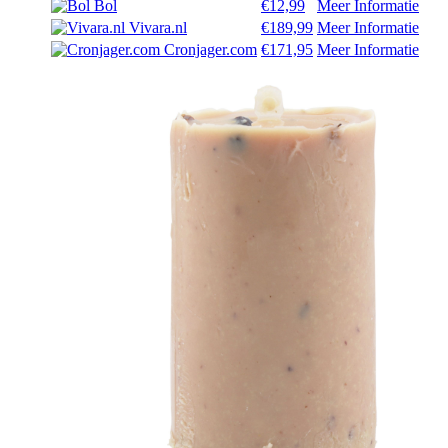
Bol
€12,99
Meer Informatie
Vivara.nl
€189,99
Meer Informatie
Cronjager.com
€171,95
Meer Informatie