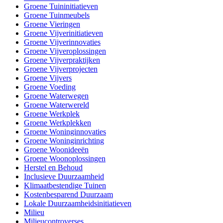
Groene Tuininitiatieven
Groene Tuinmeubels
Groene Vieringen
Groene Vijverinitiatieven
Groene Vijverinnovaties
Groene Vijveroplossingen
Groene Vijverpraktijken
Groene Vijverprojecten
Groene Vijvers
Groene Voeding
Groene Waterwegen
Groene Waterwereld
Groene Werkplek
Groene Werkplekken
Groene Woninginnovaties
Groene Woninginrichting
Groene Woonideeën
Groene Woonoplossingen
Herstel en Behoud
Inclusieve Duurzaamheid
Klimaatbestendige Tuinen
Kostenbesparend Duurzaam
Lokale Duurzaamheidsinitiatieven
Milieu
Milieucontroverses