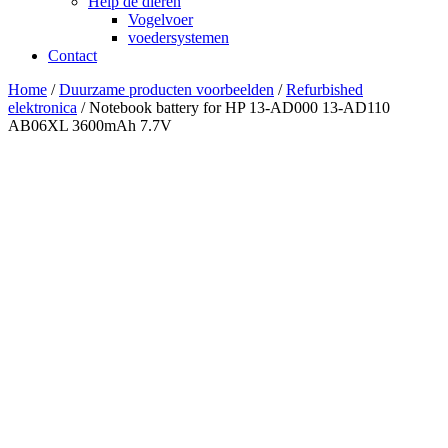
Help de dieren
Vogelvoer
voedersystemen
Contact
Home
/
Duurzame producten voorbeelden
/
Refurbished
elektronica
/ Notebook battery for HP 13-AD000 13-AD110
AB06XL 3600mAh 7.7V