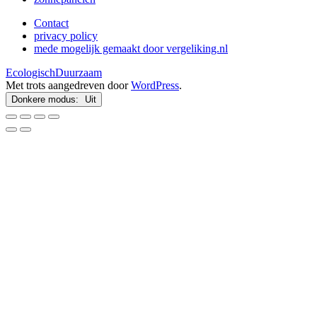
Contact
privacy policy
mede mogelijk gemaakt door vergeliking.nl
EcologischDuurzaam
Met trots aangedreven door
WordPress
.
Donkere modus: