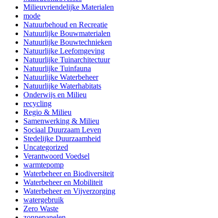
Milieuvriendelijke Materialen
mode
Natuurbehoud en Recreatie
Natuurlijke Bouwmaterialen
Natuurlijke Bouwtechnieken
Natuurlijke Leefomgeving
Natuurlijke Tuinarchitectuur
Natuurlijke Tuinfauna
Natuurlijke Waterbeheer
Natuurlijke Waterhabitats
Onderwijs en Milieu
recycling
Regio & Milieu
Samenwerking & Milieu
Sociaal Duurzaam Leven
Stedelijke Duurzaamheid
Uncategorized
Verantwoord Voedsel
warmtepomp
Waterbeheer en Biodiversiteit
Waterbeheer en Mobiliteit
Waterbeheer en Vijverzorging
watergebruik
Zero Waste
zonnepanelen