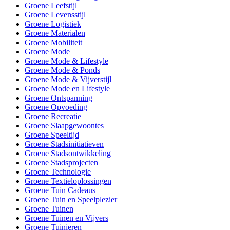
Groene Leefstijl
Groene Levensstijl
Groene Logistiek
Groene Materialen
Groene Mobiliteit
Groene Mode
Groene Mode & Lifestyle
Groene Mode & Ponds
Groene Mode & Vijverstijl
Groene Mode en Lifestyle
Groene Ontspanning
Groene Opvoeding
Groene Recreatie
Groene Slaapgewoontes
Groene Speeltijd
Groene Stadsinitiatieven
Groene Stadsontwikkeling
Groene Stadsprojecten
Groene Technologie
Groene Textieloplossingen
Groene Tuin Cadeaus
Groene Tuin en Speelplezier
Groene Tuinen
Groene Tuinen en Vijvers
Groene Tuinieren