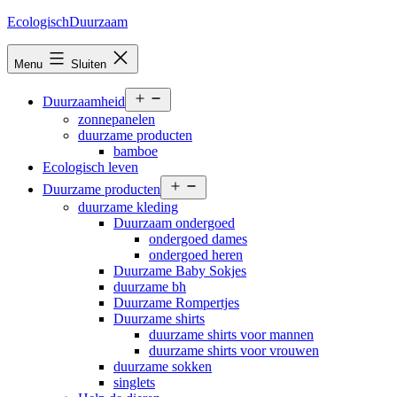
Ga
EcologischDuurzaam
naar
de
Menu
Sluiten
inhoud
Open
Duurzaamheid
menu
zonnepanelen
duurzame producten
bamboe
Ecologisch leven
Open
Duurzame producten
menu
duurzame kleding
Duurzaam ondergoed
ondergoed dames
ondergoed heren
Duurzame Baby Sokjes
duurzame bh
Duurzame Rompertjes
Duurzame shirts
duurzame shirts voor mannen
duurzame shirts voor vrouwen
duurzame sokken
singlets