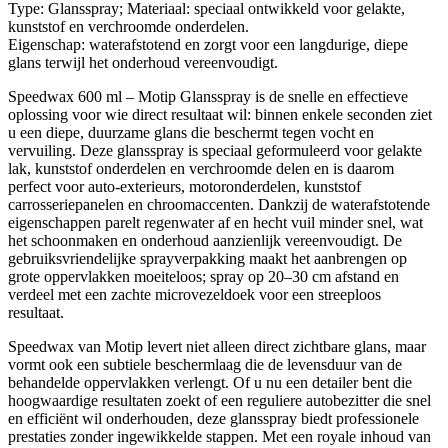
Type: Glansspray; Materiaal: speciaal ontwikkeld voor gelakte,
kunststof en verchroomde onderdelen.
Eigenschap: waterafstotend en zorgt voor een langdurige, diepe
glans terwijl het onderhoud vereenvoudigt.
Speedwax 600 ml – Motip Glansspray is de snelle en effectieve
oplossing voor wie direct resultaat wil: binnen enkele seconden ziet
u een diepe, duurzame glans die beschermt tegen vocht en
vervuiling. Deze glansspray is speciaal geformuleerd voor gelakte
lak, kunststof onderdelen en verchroomde delen en is daarom
perfect voor auto-exterieurs, motoronderdelen, kunststof
carrosseriepanelen en chroomaccenten. Dankzij de waterafstotende
eigenschappen parelt regenwater af en hecht vuil minder snel, wat
het schoonmaken en onderhoud aanzienlijk vereenvoudigt. De
gebruiksvriendelijke sprayverpakking maakt het aanbrengen op
grote oppervlakken moeiteloos; spray op 20–30 cm afstand en
verdeel met een zachte microvezeldoek voor een streeploos
resultaat.
Speedwax van Motip levert niet alleen direct zichtbare glans, maar
vormt ook een subtiele beschermlaag die de levensduur van de
behandelde oppervlakken verlengt. Of u nu een detailer bent die
hoogwaardige resultaten zoekt of een reguliere autobezitter die snel
en efficiënt wil onderhouden, deze glansspray biedt professionele
prestaties zonder ingewikkelde stappen. Met een royale inhoud van