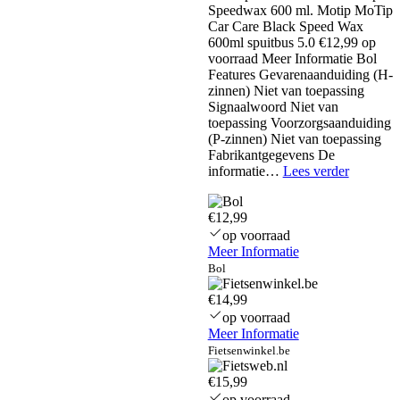
Speedwax 600 ml. Motip MoTip
Car Care Black Speed Wax
600ml spuitbus 5.0 €12,99 op
voorraad Meer Informatie Bol
Features Gevarenaanduiding (H-
zinnen) Niet van toepassing
Signaalwoord Niet van
toepassing Voorzorgsaanduiding
(P-zinnen) Niet van toepassing
Fabrikantgegevens De
Motip
informatie…
Lees verder
Speedwa
600
€12,99
ml
glansspr
op voorraad
–
Meer Informatie
waterafs
Bol
€14,99
op voorraad
Meer Informatie
Fietsenwinkel.be
€15,99
op voorraad