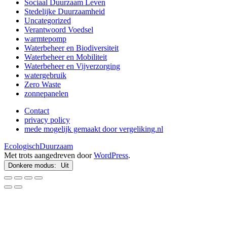
Sociaal Duurzaam Leven
Stedelijke Duurzaamheid
Uncategorized
Verantwoord Voedsel
warmtepomp
Waterbeheer en Biodiversiteit
Waterbeheer en Mobiliteit
Waterbeheer en Vijverzorging
watergebruik
Zero Waste
zonnepanelen
Contact
privacy policy
mede mogelijk gemaakt door vergeliking.nl
EcologischDuurzaam
Met trots aangedreven door
WordPress
.
Donkere modus: