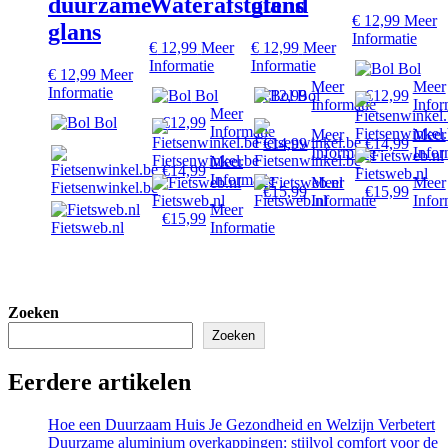
duurzame
Waterafstotend
glans
€
12,99
Meer
glans
Informatie
€
12,99
Meer
€
12,99
Meer
Informatie
Informatie
Bol
€
12,99
Meer
Meer
Meer
Informatie
Bol
€12,99
Bol
€12,99
Informatie
Infor
Meer
Bol
€12,99
Informatie
Fietsenwinkel
Meer
Meer
€14,99
€14,99
Informatie
Infor
Fietsenwinkel.be
Fietsenwinkel.be
Meer
€14,99
Fietsweb.nl
Informatie
Meer
Meer
Fietsenwinkel.be
€15,99
€15,99
Fietsweb.nl
Fietsweb.nl
Informatie
Infor
Meer
€15,99
Fietsweb.nl
Informatie
Zoeken
Zoeken
Eerdere artikelen
Hoe een Duurzaam Huis Je Gezondheid en Welzijn Verbetert
Duurzame aluminium overkappingen: stijlvol comfort voor de