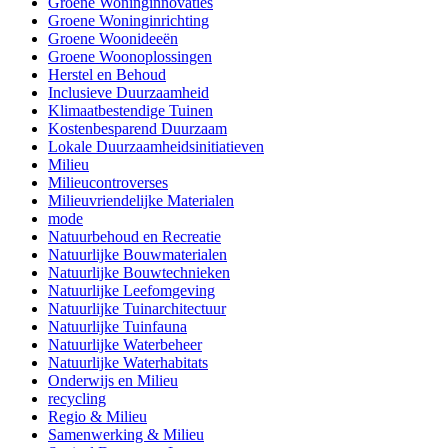
Groene Woninginnovaties
Groene Woninginrichting
Groene Woonideeën
Groene Woonoplossingen
Herstel en Behoud
Inclusieve Duurzaamheid
Klimaatbestendige Tuinen
Kostenbesparend Duurzaam
Lokale Duurzaamheidsinitiatieven
Milieu
Milieucontroverses
Milieuvriendelijke Materialen
mode
Natuurbehoud en Recreatie
Natuurlijke Bouwmaterialen
Natuurlijke Bouwtechnieken
Natuurlijke Leefomgeving
Natuurlijke Tuinarchitectuur
Natuurlijke Tuinfauna
Natuurlijke Waterbeheer
Natuurlijke Waterhabitats
Onderwijs en Milieu
recycling
Regio & Milieu
Samenwerking & Milieu