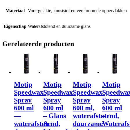
Materiaal
Voor gelakte, kunststof en verchroomde oppervlakken
Eigenschap
Waterafstotend en duurzame glans
Gerelateerde producten
Motip
Motip
Motip
Motip
Speedwax
Speedwax
Speedwax
Speedwa
Spray
Spray
Spray
Spray
600 ml
600 ml
600 ml,
600 ml
—
– Glans
waterafstotend,
–
waterafstotend,
&
duurzame
Waterafs