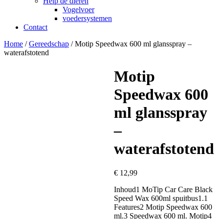
Help de dieren
Vogelvoer
voedersystemen
Contact
Home
/
Gereedschap
/ Motip Speedwax 600 ml glansspray –
waterafstotend
Motip
Speedwax 600
ml glansspray
–
waterafstotend
€
12,99
Inhoud1 MoTip Car Care Black
Speed Wax 600ml spuitbus1.1
Features2 Motip Speedwax 600
ml.3 Speedwax 600 ml. Motip4