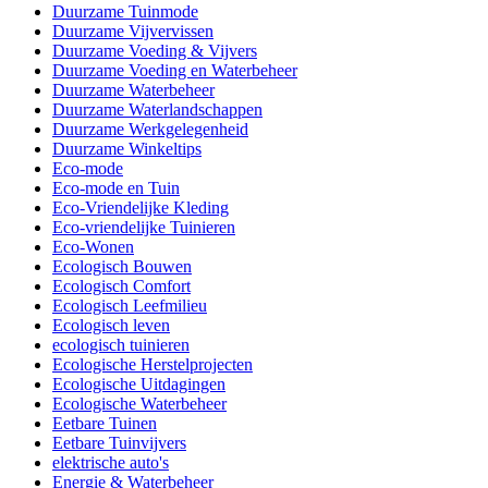
Duurzame Tuinmode
Duurzame Vijvervissen
Duurzame Voeding & Vijvers
Duurzame Voeding en Waterbeheer
Duurzame Waterbeheer
Duurzame Waterlandschappen
Duurzame Werkgelegenheid
Duurzame Winkeltips
Eco-mode
Eco-mode en Tuin
Eco-Vriendelijke Kleding
Eco-vriendelijke Tuinieren
Eco-Wonen
Ecologisch Bouwen
Ecologisch Comfort
Ecologisch Leefmilieu
Ecologisch leven
ecologisch tuinieren
Ecologische Herstelprojecten
Ecologische Uitdagingen
Ecologische Waterbeheer
Eetbare Tuinen
Eetbare Tuinvijvers
elektrische auto's
Energie & Waterbeheer