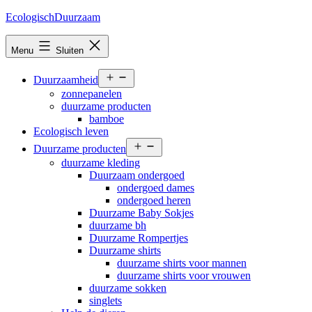
Ga
EcologischDuurzaam
naar
de
Menu
Sluiten
inhoud
Open
Duurzaamheid
menu
zonnepanelen
duurzame producten
bamboe
Ecologisch leven
Open
Duurzame producten
menu
duurzame kleding
Duurzaam ondergoed
ondergoed dames
ondergoed heren
Duurzame Baby Sokjes
duurzame bh
Duurzame Rompertjes
Duurzame shirts
duurzame shirts voor mannen
duurzame shirts voor vrouwen
duurzame sokken
singlets