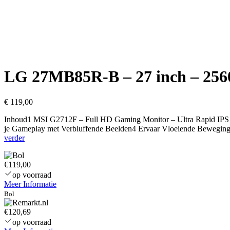
LG 27MB85R-B – 27 inch – 256
€
119,00
Inhoud1 MSI G2712F – Full HD Gaming Monitor – Ultra Rapid IPS 
je Gameplay met Verbluffende Beelden4 Ervaar Vloeiende Beweging
LG
verder
27MB85R-
B
€119,00
–
27
op voorraad
inch
Meer Informatie
–
Bol
2560×1440
–
€120,69
DP
op voorraad
–