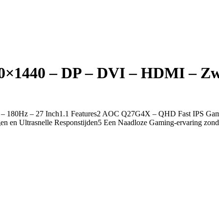
0×1440 – DP – DVI – HDMI – Z
– 180Hz – 27 Inch1.1 Features2 AOC Q27G4X – QHD Fast IPS Gaming
en en Ultrasnelle Responstijden5 Een Naadloze Gaming-ervaring zo