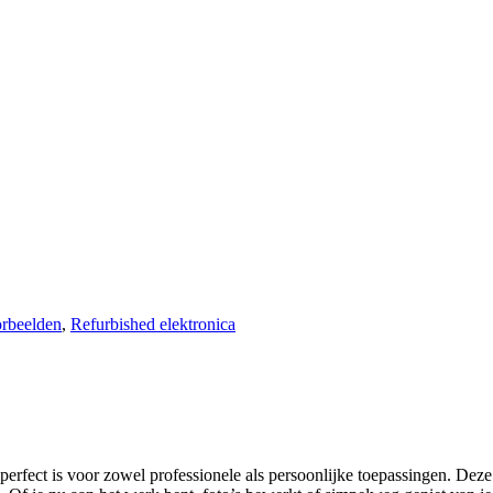
rbeelden
,
Refurbished elektronica
rfect is voor zowel professionele als persoonlijke toepassingen. Dez