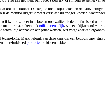
 Of je nu aan het werk bent, foto’s bewerkt of simpelweg geniet van je
aar ook functioneel. Dankzij de brede kijkhoeken en de nauwkeurige kl
en is de monitor uitgerust met diverse aansluitmogelijkheden, waaron
ijskaartje zonder in te boeten op kwaliteit. Iedere refurbished unit on
 de monitor maakt hem ook
milieuvriendelijk
, wat een bijkomend voorde
tor eenvoudig aanpassen aan jouw wensen, wat zorgt voor een ergonomi
echnologie. Maak gebruik van deze kans om een betrouwbare, stijlvoll
en die refurbished
producten
te bieden hebben!