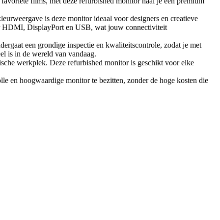
 favoriete films, met deze refurbished monitor haal je een premium
eurweergave is deze monitor ideaal voor designers en creatieve
der HDMI, DisplayPort en USB, wat jouw connectiviteit
dergaat een grondige inspectie en kwaliteitscontrole, zodat je met
el is in de wereld van vandaag.
sche werkplek. Deze refurbished monitor is geschikt voor elke
e en hoogwaardige monitor te bezitten, zonder de hoge kosten die