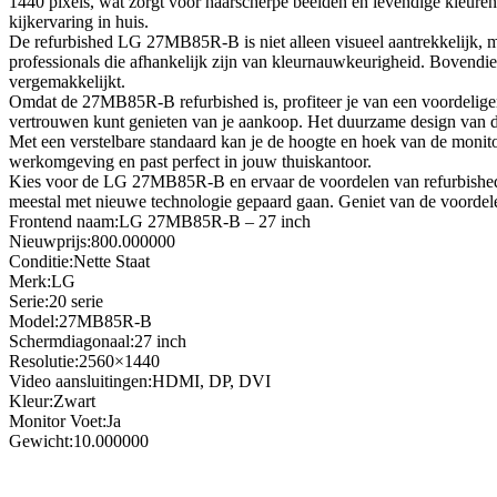
1440 pixels, wat zorgt voor haarscherpe beelden en levendige kleuren.
kijkervaring in huis.
De refurbished LG 27MB85R-B is niet alleen visueel aantrekkelijk, m
professionals die afhankelijk zijn van kleurnauwkeurigheid. Bovendi
vergemakkelijkt.
Omdat de 27MB85R-B refurbished is, profiteer je van een voordeliger pr
vertrouwen kunt genieten van je aankoop. Het duurzame design van
Met een verstelbare standaard kan je de hoogte en hoek van de moni
werkomgeving en past perfect in jouw thuiskantoor.
Kies voor de LG 27MB85R-B en ervaar de voordelen van refurbished t
meestal met nieuwe technologie gepaard gaan. Geniet van de voordel
Frontend naam:LG 27MB85R-B – 27 inch
Nieuwprijs:800.000000
Conditie:Nette Staat
Merk:LG
Serie:20 serie
Model:27MB85R-B
Schermdiagonaal:27 inch
Resolutie:2560×1440
Video aansluitingen:HDMI, DP, DVI
Kleur:Zwart
Monitor Voet:Ja
Gewicht:10.000000