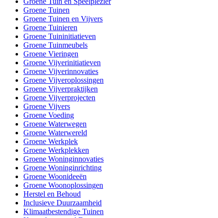
Groene Tuin en Speelplezier
Groene Tuinen
Groene Tuinen en Vijvers
Groene Tuinieren
Groene Tuininitiatieven
Groene Tuinmeubels
Groene Vieringen
Groene Vijverinitiatieven
Groene Vijverinnovaties
Groene Vijveroplossingen
Groene Vijverpraktijken
Groene Vijverprojecten
Groene Vijvers
Groene Voeding
Groene Waterwegen
Groene Waterwereld
Groene Werkplek
Groene Werkplekken
Groene Woninginnovaties
Groene Woninginrichting
Groene Woonideeën
Groene Woonoplossingen
Herstel en Behoud
Inclusieve Duurzaamheid
Klimaatbestendige Tuinen