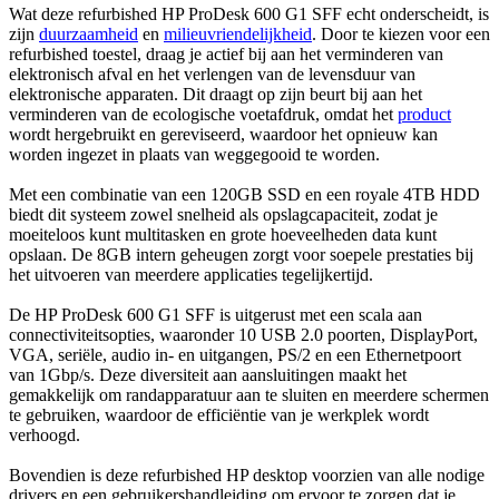
Wat deze refurbished HP ProDesk 600 G1 SFF echt onderscheidt, is
zijn
duurzaamheid
en
milieuvriendelijkheid
. Door te kiezen voor een
refurbished toestel, draag je actief bij aan het verminderen van
elektronisch afval en het verlengen van de levensduur van
elektronische apparaten. Dit draagt op zijn beurt bij aan het
verminderen van de ecologische voetafdruk, omdat het
product
wordt hergebruikt en gereviseerd, waardoor het opnieuw kan
worden ingezet in plaats van weggegooid te worden.
Met een combinatie van een 120GB SSD en een royale 4TB HDD
biedt dit systeem zowel snelheid als opslagcapaciteit, zodat je
moeiteloos kunt multitasken en grote hoeveelheden data kunt
opslaan. De 8GB intern geheugen zorgt voor soepele prestaties bij
het uitvoeren van meerdere applicaties tegelijkertijd.
De HP ProDesk 600 G1 SFF is uitgerust met een scala aan
connectiviteitsopties, waaronder 10 USB 2.0 poorten, DisplayPort,
VGA, seriële, audio in- en uitgangen, PS/2 en een Ethernetpoort
van 1Gbp/s. Deze diversiteit aan aansluitingen maakt het
gemakkelijk om randapparatuur aan te sluiten en meerdere schermen
te gebruiken, waardoor de efficiëntie van je werkplek wordt
verhoogd.
Bovendien is deze refurbished HP desktop voorzien van alle nodige
drivers en een gebruikershandleiding om ervoor te zorgen dat je