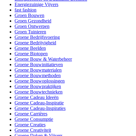
Energiezuinige Vijvers
fast fashion
Groen Bouwen
Groen Gezondheid
Groen Ontwerpen
Groen Tuinieren
Groene Bedrijfsvoering
Groene Bedrijvigheid
Groene Beelden
Groene Biotopen
Groene Bouw & Waterbeheer
Groene Bouwinitiatieven
Groene Bouwmaterialen
Groene Bouwmethoden
Groene Bouwoplossingen
Groene Bouwpraktijken
Groene Bouwtechnieken
Groene Cadeau Ideeën
Groene Cadeau-Inspiratie
Groene Cadeau-Inspiraties
Groene Carrières
Groene Consumptie
Groene Creaties
Groene Creativiteit
Groene Daken & Vijvers