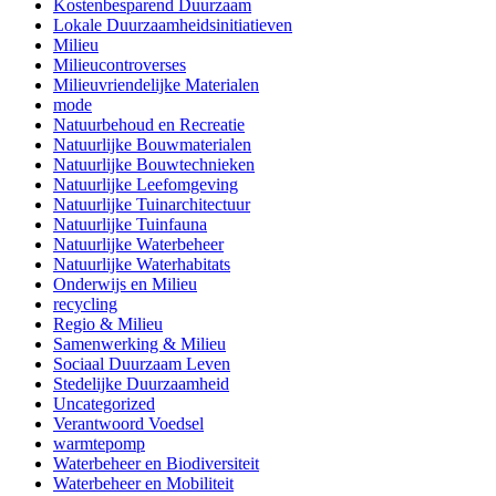
Kostenbesparend Duurzaam
Lokale Duurzaamheidsinitiatieven
Milieu
Milieucontroverses
Milieuvriendelijke Materialen
mode
Natuurbehoud en Recreatie
Natuurlijke Bouwmaterialen
Natuurlijke Bouwtechnieken
Natuurlijke Leefomgeving
Natuurlijke Tuinarchitectuur
Natuurlijke Tuinfauna
Natuurlijke Waterbeheer
Natuurlijke Waterhabitats
Onderwijs en Milieu
recycling
Regio & Milieu
Samenwerking & Milieu
Sociaal Duurzaam Leven
Stedelijke Duurzaamheid
Uncategorized
Verantwoord Voedsel
warmtepomp
Waterbeheer en Biodiversiteit
Waterbeheer en Mobiliteit