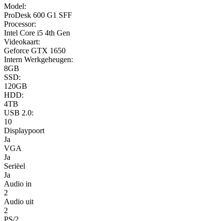
Model:
120gb-
ProDesk 600 G1 SFF
ssd-
Processor:
4tb-
Intel Core i5 4th Gen
hdd
Videokaart:
aantal
Geforce GTX 1650
Intern Werkgeheugen:
8GB
SSD:
120GB
HDD:
4TB
USB 2.0:
10
Displaypoort
Ja
VGA
Ja
Seriëel
Ja
Audio in
2
Audio uit
2
PS/2