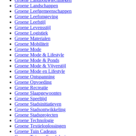
Groene Landbouwtechnieken
Groene Landschappen
Groene Leefgemeenschappen
Groene Leefomgeving
Groene Leefstijl
Groene Levensstijl
Groene Logistiek
Groene Materialen
Groene Mobiliteit
Groene Mode
Groene Mode & Lifestyle
Groene Mode & Ponds
Groene Mode & Vijverstijl
Groene Mode en Lifestyle
Groene Ontspanning
Groene Opvoeding
Groene Recreatie
Groene Slaapgewoontes
Groene Speeltijd
Groene Stadsinitiatieven
Groene Stadsontwikkeling
Groene Stadsprojecten
Groene Technologie
Groene Textieloplossingen
Groene Tuin Cadeaus