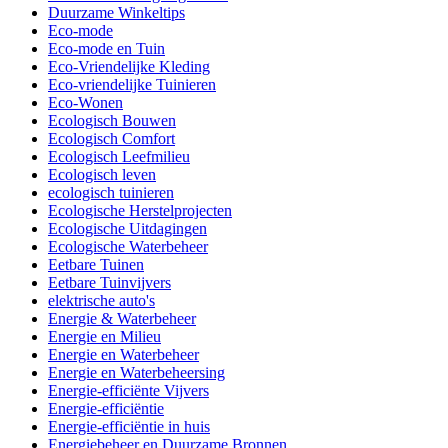
Duurzame Winkeltips
Eco-mode
Eco-mode en Tuin
Eco-Vriendelijke Kleding
Eco-vriendelijke Tuinieren
Eco-Wonen
Ecologisch Bouwen
Ecologisch Comfort
Ecologisch Leefmilieu
Ecologisch leven
ecologisch tuinieren
Ecologische Herstelprojecten
Ecologische Uitdagingen
Ecologische Waterbeheer
Eetbare Tuinen
Eetbare Tuinvijvers
elektrische auto's
Energie & Waterbeheer
Energie en Milieu
Energie en Waterbeheer
Energie en Waterbeheersing
Energie-efficiënte Vijvers
Energie-efficiëntie
Energie-efficiëntie in huis
Energiebeheer en Duurzame Bronnen