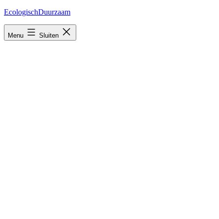
Ga
EcologischDuurzaam
naar
de
Menu
Sluiten
inhoud