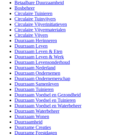
Betaalbare Duurzaamheid
Bosbeheer
Circulaire Tuinieren
Circulaire Tuinvijvers
Circulaire Vijverinitiatieven
Circulaire Vijvermaterialen
Circulaire Vijvers
Duurzaam Herinneren
Duurzaam Leven
Duurzaam Leven & Eten
Duurzaam Leven & Werk
Duurzaam Levensonderhoud
Duurzaam Nederland
Duurzaam Ondernemen
Duurzaam Ondernemerschap
Duurzaam Samenleven
Duurzaam Tuinieren
Duurzaam Voedsel en Gezondheid
Duurzaam Voedsel en Tuinieren
Duurzaam Voedsel en Waterbeheer
Duurzaam Waterbeheer
Duurzaam Wonen
Duurzaamheid
Duurzame Creaties
Duurzame Feestdagen