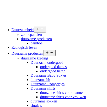
Open
Duurzaamheid
menu
zonnepanelen
duurzame producten
bamboe
Ecologisch leven
Open
Duurzame producten
menu
duurzame kleding
Duurzaam ondergoed
ondergoed dames
ondergoed heren
Duurzame Baby Sokjes
duurzame bh
Duurzame Rompertjes
Duurzame shirts
duurzame shirts voor mannen
duurzame shirts voor vrouwen
duurzame sokken
singlets