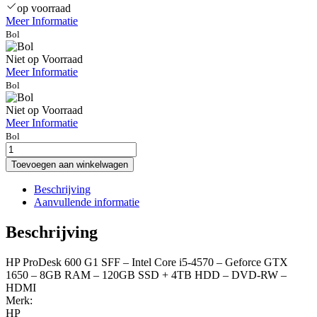
op voorraad
Meer Informatie
Bol
Niet op Voorraad
Meer Informatie
Bol
Niet op Voorraad
Meer Informatie
Bol
hp-
prodesk-
Toevoegen aan winkelwagen
600-
g1-
Beschrijving
sff-
Aanvullende informatie
intel-
core-
Beschrijving
i5-
4570-
HP ProDesk 600 G1 SFF – Intel Core i5-4570 – Geforce GTX
geforce-
1650 – 8GB RAM – 120GB SSD + 4TB HDD – DVD-RW –
gtx-
HDMI
1650-
Merk:
8gb-
HP
ram-