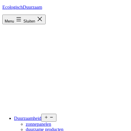
Ga
EcologischDuurzaam
naar
de
Menu
Sluiten
inhoud
Open
Duurzaamheid
menu
zonnepanelen
duurzame producten