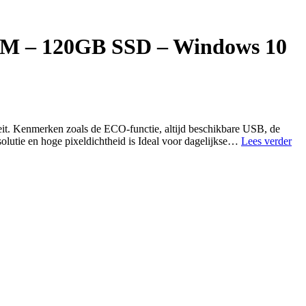
RAM – 120GB SSD – Windows 10
eit. Kenmerken zoals de ECO-functie, altijd beschikbare USB, de
HP
olutie en hoge pixeldichtheid is Ideal voor dagelijkse…
Lees verder
Eli
80
G1
SF
–
Int
Co
i3-
4e
Gen
–
8G
R