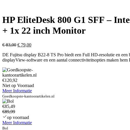
HP EliteDesk 800 G1 SFF – Int
+ 1x 22 inch Monitor
Oorspronkelijke
Huidige
€
83,00
€
79,00
prijs
prijs
DE Fujitsu display B22-8 TS Pro biedt een Full HD-resolutie en een 
was:
is:
displayView-software en een aantal connectiviteitsopties maken hem I
€ 83,00.
€ 79,00.
€120,92
Niet op Voorraad
Meer Informatie
Goedkoopste-kantoorartikelen.nl
€85,49
€89,99
op voorraad
Meer Informatie
Bol