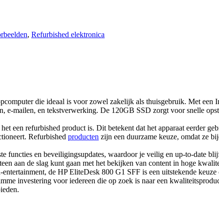
rbeelden
,
Refurbished elektronica
omputer die ideaal is voor zowel zakelijk als thuisgebruik. Met een 
ten, e-mailen, en tekstverwerking. De 120GB SSD zorgt voor snelle opsta
t een refurbished product is. Dit betekent dat het apparaat eerder gebru
ctioneert. Refurbished
producten
zijn een duurzame keuze, omdat ze bij
e functies en beveiligingsupdates, waardoor je veilig en up-to-date bl
en aan de slag kunt gaan met het bekijken van content in hoge kwalite
a-entertainment, de HP EliteDesk 800 G1 SFF is een uitstekende keuze d
limme investering voor iedereen die op zoek is naar een kwaliteitsprodu
bieden.