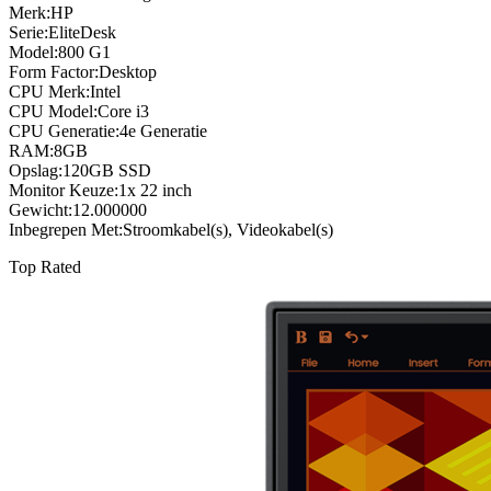
Merk:HP
Serie:EliteDesk
Model:800 G1
Form Factor:Desktop
CPU Merk:Intel
CPU Model:Core i3
CPU Generatie:4e Generatie
RAM:8GB
Opslag:120GB SSD
Monitor Keuze:1x 22 inch
Gewicht:12.000000
Inbegrepen Met:Stroomkabel(s), Videokabel(s)
Top Rated