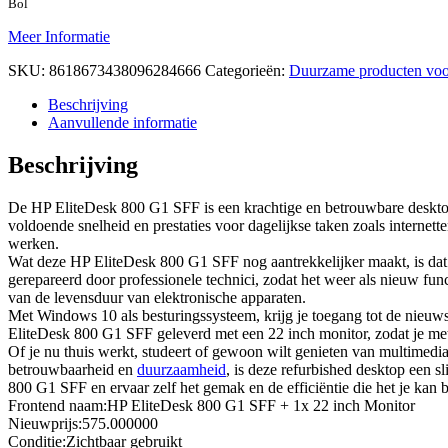
Bol
Meer Informatie
SKU:
8618673438096284666
Categorieën:
Duurzame producten voo
Beschrijving
Aanvullende informatie
Beschrijving
De HP EliteDesk 800 G1 SFF is een krachtige en betrouwbare desktopc
voldoende snelheid en prestaties voor dagelijkse taken zoals internet
werken.
Wat deze HP EliteDesk 800 G1 SFF nog aantrekkelijker maakt, is dat he
gerepareerd door professionele technici, zodat het weer als nieuw fun
van de levensduur van elektronische apparaten.
Met Windows 10 als besturingssysteem, krijg je toegang tot de nieuwst
EliteDesk 800 G1 SFF geleverd met een 22 inch monitor, zodat je mete
Of je nu thuis werkt, studeert of gewoon wilt genieten van multimedi
betrouwbaarheid en
duurzaamheid
, is deze refurbished desktop een s
800 G1 SFF en ervaar zelf het gemak en de efficiëntie die het je kan 
Frontend naam:HP EliteDesk 800 G1 SFF + 1x 22 inch Monitor
Nieuwprijs:575.000000
Conditie:Zichtbaar gebruikt