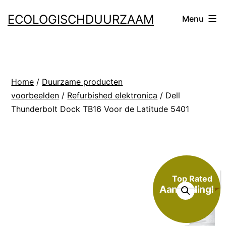
Ga
ECOLOGISCHDUURZAAM
Menu
naar
de
inhoud
Home
/
Duurzame producten
voorbeelden
/
Refurbished elektronica
/ Dell
Thunderbolt Dock TB16 Voor de Latitude 5401
Top Rated
Aanbieding!