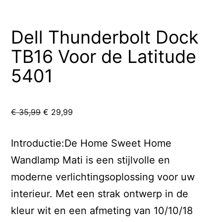
Dell Thunderbolt Dock
TB16 Voor de Latitude
5401
Oorspronkelijke
Huidige
€
35,99
€
29,99
prijs
prijs
was:
is:
Introductie:De Home Sweet Home
€ 35,99.
€ 29,99.
Wandlamp Mati is een stijlvolle en
moderne verlichtingsoplossing voor uw
interieur. Met een strak ontwerp in de
kleur wit en een afmeting van 10/10/18