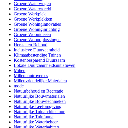
Groene Waterwegen
Groene Waterwereld
Groene Werkplek
Groene Werkplekken
Groene Woninginnovaties
Groene Woninginrichting
Groene Woonideeën
Groene Woonoplossingen
Herstel en Behoud
Inclusieve Duurzaamheid
Klimaatbestendige Tuinen
Kostenbesparend Duurzaam
Lokale Duurzaamheidsinitiatieven
Milieu
Milieucontroverses
Milieuvriendelijke Materialen
mode
Natuurbehoud en Recreatie
Natuurlijke Bouwmaterialen
Natuurlijke Bouwtechnieken
Natuurlijke Leefomgeving
Natuurlijke Tuinarchitectuur
Natuurlijke Tuinfauna
Natuurlijke Waterbeheer
Natuurlijke Waterhabitats