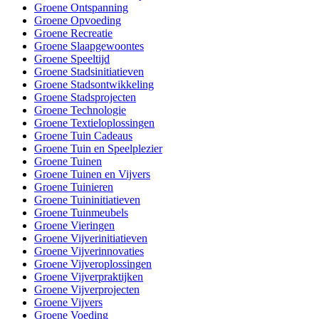
Groene Ontspanning
Groene Opvoeding
Groene Recreatie
Groene Slaapgewoontes
Groene Speeltijd
Groene Stadsinitiatieven
Groene Stadsontwikkeling
Groene Stadsprojecten
Groene Technologie
Groene Textieloplossingen
Groene Tuin Cadeaus
Groene Tuin en Speelplezier
Groene Tuinen
Groene Tuinen en Vijvers
Groene Tuinieren
Groene Tuininitiatieven
Groene Tuinmeubels
Groene Vieringen
Groene Vijverinitiatieven
Groene Vijverinnovaties
Groene Vijveroplossingen
Groene Vijverpraktijken
Groene Vijverprojecten
Groene Vijvers
Groene Voeding