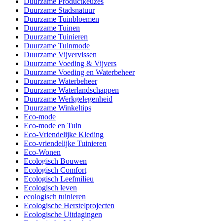
Duurzame Productkeuzes
Duurzame Stadsnatuur
Duurzame Tuinbloemen
Duurzame Tuinen
Duurzame Tuinieren
Duurzame Tuinmode
Duurzame Vijvervissen
Duurzame Voeding & Vijvers
Duurzame Voeding en Waterbeheer
Duurzame Waterbeheer
Duurzame Waterlandschappen
Duurzame Werkgelegenheid
Duurzame Winkeltips
Eco-mode
Eco-mode en Tuin
Eco-Vriendelijke Kleding
Eco-vriendelijke Tuinieren
Eco-Wonen
Ecologisch Bouwen
Ecologisch Comfort
Ecologisch Leefmilieu
Ecologisch leven
ecologisch tuinieren
Ecologische Herstelprojecten
Ecologische Uitdagingen