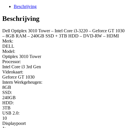
tower-
Beschrijving
intel-
core-
Beschrijving
i3-
3220-
Dell Optiplex 3010 Tower – Intel Core i3-3220 – Geforce GT 1030
geforce-
– 8GB RAM – 240GB SSD + 3TB HDD – DVD-RW – HDMI
gt-
Merk:
1030-
DELL
8gb-
Model:
ram-
Optiplex 3010 Tower
240gb-
Processor:
ssd-
Intel Core i3 3rd Gen
3tb-
Videokaart:
hdd-
Geforce GT 1030
dvd-
Intern Werkgeheugen:
rw
8GB
aantal
SSD:
240GB
HDD:
3TB
USB 2.0:
10
Displaypoort