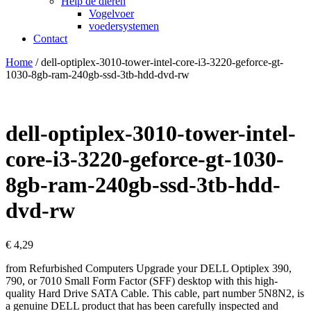
Help de dieren
Vogelvoer
voedersystemen
Contact
Home
/ dell-optiplex-3010-tower-intel-core-i3-3220-geforce-gt-
1030-8gb-ram-240gb-ssd-3tb-hdd-dvd-rw
dell-optiplex-3010-tower-intel-
core-i3-3220-geforce-gt-1030-
8gb-ram-240gb-ssd-3tb-hdd-
dvd-rw
€
4,29
from Refurbished Computers Upgrade your DELL Optiplex 390,
790, or 7010 Small Form Factor (SFF) desktop with this high-
quality Hard Drive SATA Cable. This cable, part number 5N8N2, is
a genuine DELL product that has been carefully inspected and