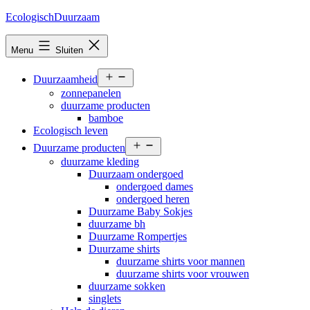
Ga
EcologischDuurzaam
naar
de
Menu
Sluiten
inhoud
Open
Duurzaamheid
menu
zonnepanelen
duurzame producten
bamboe
Ecologisch leven
Open
Duurzame producten
menu
duurzame kleding
Duurzaam ondergoed
ondergoed dames
ondergoed heren
Duurzame Baby Sokjes
duurzame bh
Duurzame Rompertjes
Duurzame shirts
duurzame shirts voor mannen
duurzame shirts voor vrouwen
duurzame sokken
singlets