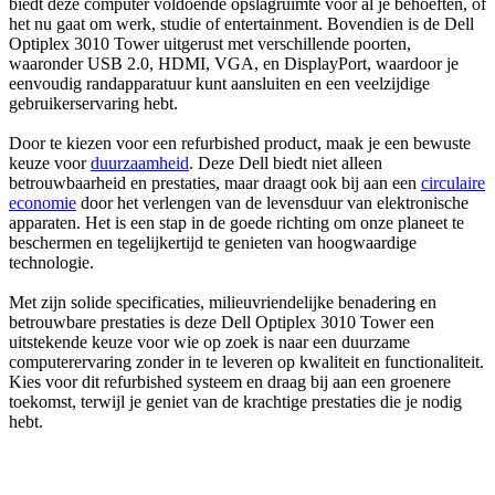
biedt deze computer voldoende opslagruimte voor al je behoeften, of
het nu gaat om werk, studie of entertainment. Bovendien is de Dell
Optiplex 3010 Tower uitgerust met verschillende poorten,
waaronder USB 2.0, HDMI, VGA, en DisplayPort, waardoor je
eenvoudig randapparatuur kunt aansluiten en een veelzijdige
gebruikerservaring hebt.
Door te kiezen voor een refurbished product, maak je een bewuste
keuze voor
duurzaamheid
. Deze Dell biedt niet alleen
betrouwbaarheid en prestaties, maar draagt ook bij aan een
circulaire
economie
door het verlengen van de levensduur van elektronische
apparaten. Het is een stap in de goede richting om onze planeet te
beschermen en tegelijkertijd te genieten van hoogwaardige
technologie.
Met zijn solide specificaties, milieuvriendelijke benadering en
betrouwbare prestaties is deze Dell Optiplex 3010 Tower een
uitstekende keuze voor wie op zoek is naar een duurzame
computerervaring zonder in te leveren op kwaliteit en functionaliteit.
Kies voor dit refurbished systeem en draag bij aan een groenere
toekomst, terwijl je geniet van de krachtige prestaties die je nodig
hebt.