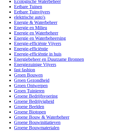
Ecologische Waterbeheer
Eetbare Tuinen
Eetbare Tuinvijvers
elektrische auto's
Energie & Waterbeheer
Energie en Milieu
Energie en Waterbeheer
Energie en Waterbeheersing
Energie-efficiënte Vijvers
Energie-efficiëntie
Energie-efficiëntie in huis
Energiebeheer en Duurzame Bronnen
Energiezuinige Vijvers
fast fashion
Groen Bouwen
Groen Gezondheid
Groen Ontwerpen
Groen Tuinieren
Groene Bedrijfsvoering
Groene Bedrijvigheid
Groene Beelden
Groene Biotopen
Groene Bouw & Waterbeheer
Groene Bouwinitiatieven
Groene Bouwmaterialen