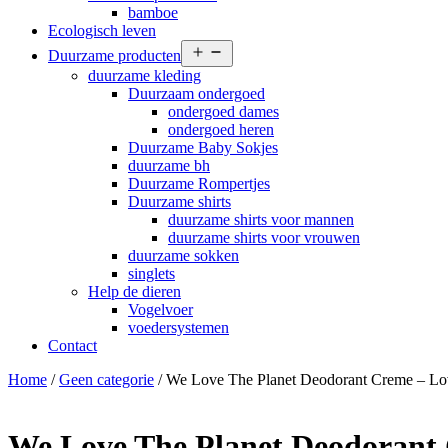
bamboe
Ecologisch leven
Open
Duurzame producten
menu
duurzame kleding
Duurzaam ondergoed
ondergoed dames
ondergoed heren
Duurzame Baby Sokjes
duurzame bh
Duurzame Rompertjes
Duurzame shirts
duurzame shirts voor mannen
duurzame shirts voor vrouwen
duurzame sokken
singlets
Help de dieren
Vogelvoer
voedersystemen
Contact
Home
/
Geen categorie
/ We Love The Planet Deodorant Creme – Lo
We Love The Planet Deodorant