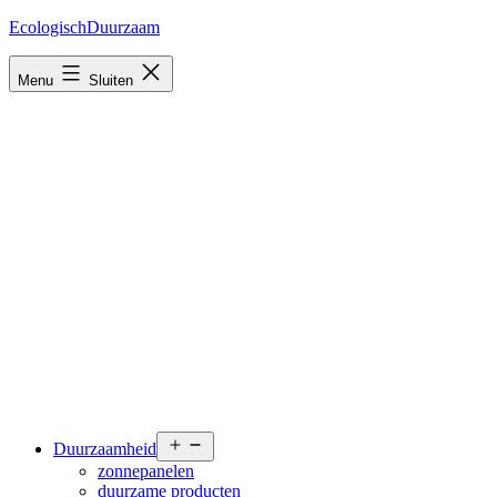
Ga
EcologischDuurzaam
naar
de
Menu
Sluiten
inhoud
Open
Duurzaamheid
menu
zonnepanelen
duurzame producten