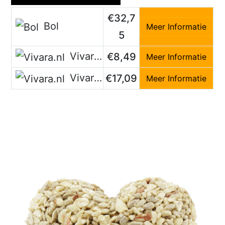
€32,7
Bol
Meer Informatie
5
Vivara.nl
€8,49
Meer Informatie
Vivara.nl
€17,09
Meer Informatie