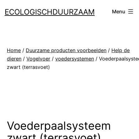
Ga
ECOLOGISCHDUURZAAM
Menu
naar
de
inhoud
Home
/
Duurzame producten voorbeelden
/
Help de
dieren
/
Vogelvoer
/
voedersystemen
/ Voederpaalsyst
zwart (terrasvoet)
Voederpaalsysteem
zwart (terrasvoet)