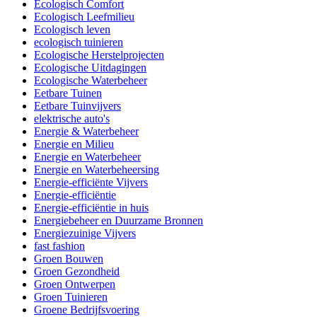
Ecologisch Comfort
Ecologisch Leefmilieu
Ecologisch leven
ecologisch tuinieren
Ecologische Herstelprojecten
Ecologische Uitdagingen
Ecologische Waterbeheer
Eetbare Tuinen
Eetbare Tuinvijvers
elektrische auto's
Energie & Waterbeheer
Energie en Milieu
Energie en Waterbeheer
Energie en Waterbeheersing
Energie-efficiënte Vijvers
Energie-efficiëntie
Energie-efficiëntie in huis
Energiebeheer en Duurzame Bronnen
Energiezuinige Vijvers
fast fashion
Groen Bouwen
Groen Gezondheid
Groen Ontwerpen
Groen Tuinieren
Groene Bedrijfsvoering