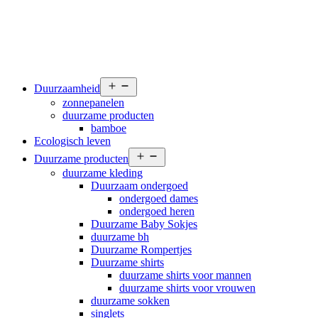
Open
Duurzaamheid
menu
zonnepanelen
duurzame producten
bamboe
Ecologisch leven
Open
Duurzame producten
menu
duurzame kleding
Duurzaam ondergoed
ondergoed dames
ondergoed heren
Duurzame Baby Sokjes
duurzame bh
Duurzame Rompertjes
Duurzame shirts
duurzame shirts voor mannen
duurzame shirts voor vrouwen
duurzame sokken
singlets