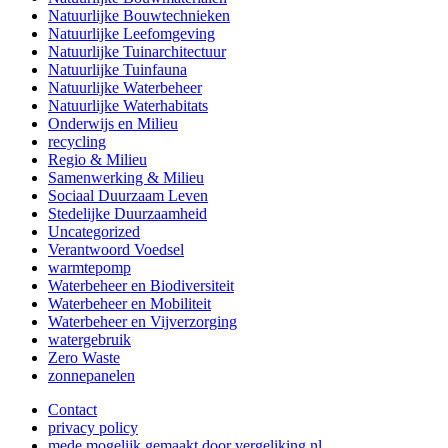
Natuurlijke Bouwtechnieken
Natuurlijke Leefomgeving
Natuurlijke Tuinarchitectuur
Natuurlijke Tuinfauna
Natuurlijke Waterbeheer
Natuurlijke Waterhabitats
Onderwijs en Milieu
recycling
Regio & Milieu
Samenwerking & Milieu
Sociaal Duurzaam Leven
Stedelijke Duurzaamheid
Uncategorized
Verantwoord Voedsel
warmtepomp
Waterbeheer en Biodiversiteit
Waterbeheer en Mobiliteit
Waterbeheer en Vijverzorging
watergebruik
Zero Waste
zonnepanelen
Contact
privacy policy
mede mogelijk gemaakt door vergeliking.nl