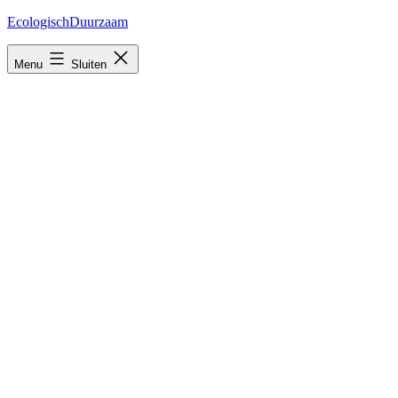
Ga
EcologischDuurzaam
naar
de
Menu
Sluiten
inhoud