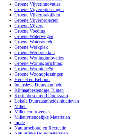
Groene Vijverinnovaties
Groene Vijveroplossingen
Groene Vijverpraktijken
Groene Vijverprojecten
Groene Vijvers
Groene Voeding
Groene Waterwegen
Groene Waterwereld
Groene Werkplek
Groene Werkplekken
Groene Woninginnovaties
Groene Woninginrichting
Groene Woonideeën
Groene Woonoplossingen
Herstel en Behoud
Inclusieve Duurzaamheid
Klimaatbestendige Tuinen
Kostenbesparend Duurzaam
Lokale Duurzaamheidsinitiatieven
Milieu
Milieucontroverses
Milieuvriendelijke Materialen
mode
Natuurbehoud en Recreatie
Natuurlijke Bouwmaterialen