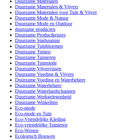
Duurzame Materialen
Duurzame Materialen & Vijvers
Duurzame Materialen voor Tuin & Vijver
Duurzame Mode & Natuur
Duurzame Mode en Outdoor
duurzame producten
Duurzame Productkeuzes
Duurzame Stadsnatuur
Duurzame Tuinbloemen
Duurzame Tuinen
Duurzame Tuinieren
Duurzame Tuinmode
Duurzame Vijvervissen
Duurzame Voeding & Vijvers
Duurzame Voeding en Waterbeheer
Duurzame Waterbeheer
Duurzame Waterlandschappen
Duurzame Werkgelegenheid
Duurzame Winkeltips
Eco-mode
Eco-mode en Tuin
Eco-Vriendelijke Kleding
Eco-vriendelijke Tuinieren
Eco-Wonen
Ecologisch Bouwen