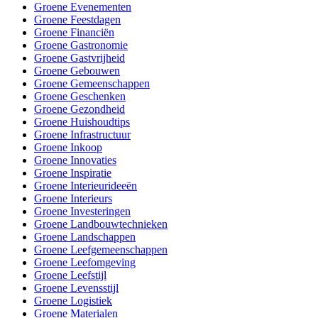
Groene Evenementen
Groene Feestdagen
Groene Financiën
Groene Gastronomie
Groene Gastvrijheid
Groene Gebouwen
Groene Gemeenschappen
Groene Geschenken
Groene Gezondheid
Groene Huishoudtips
Groene Infrastructuur
Groene Inkoop
Groene Innovaties
Groene Inspiratie
Groene Interieurideeën
Groene Interieurs
Groene Investeringen
Groene Landbouwtechnieken
Groene Landschappen
Groene Leefgemeenschappen
Groene Leefomgeving
Groene Leefstijl
Groene Levensstijl
Groene Logistiek
Groene Materialen