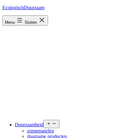
Ga
EcologischDuurzaam
naar
de
Menu
Sluiten
inhoud
Open
Duurzaamheid
menu
zonnepanelen
duurzame producten