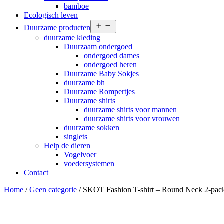
bamboe
Ecologisch leven
Open
Duurzame producten
menu
duurzame kleding
Duurzaam ondergoed
ondergoed dames
ondergoed heren
Duurzame Baby Sokjes
duurzame bh
Duurzame Rompertjes
Duurzame shirts
duurzame shirts voor mannen
duurzame shirts voor vrouwen
duurzame sokken
singlets
Help de dieren
Vogelvoer
voedersystemen
Contact
Home
/
Geen categorie
/ SKOT Fashion T-shirt – Round Neck 2-pack