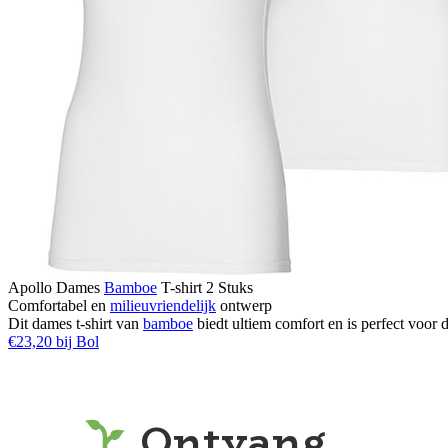
Apollo Dames
Bamboe
T-shirt 2 Stuks
Comfortabel en
milieuvriendelijk
ontwerp
Dit dames t-shirt van
bamboe
biedt ultiem comfort en is perfect voor d
€23,20 bij Bol
Ontvang