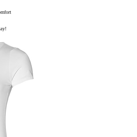
omfort
day!