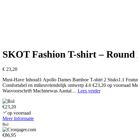
SKOT Fashion T-shirt – Round 
€
23,20
Must-Have Inhoud1 Apollo Dames Bamboe T-shirt 2 Stuks1.1 Features2 
Comfortabel en milieuvriendelijk ontwerp 4.6 €23,20 op voorraad
SKOT
Wasvoorschrift Machinewas Aantal…
Lees verder
Fashion
T-
€23,20
shirt
–
op voorraad
Round
Meer Informatie
Neck
Bol
2-
pack
€86,95