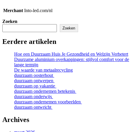
Merchant
Into-led.com/nl
Zoeken
Zoeken
Eerdere artikelen
Hoe een Duurzaam Huis Je Gezondheid en Welzijn Verbetert
Duurzame aluminium overkappingen: stijlvol comfort voor de
lange termijn
De waarde van metaalrecycling
duurzaam oosterhout
duurzaam ontwerpen
duurzaam op vakantie
duurzaam ondernemen betekenis
duurzaam onderwijs
duurzaam ondernemen voorbeelden
duurzaam ontwricht
Archives