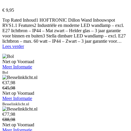
€
9,95
Top Rated Inhoud1 HOFTRONIC Dillon Wand Inbouwspot
RVS1.1 Features2 Industriële en moderne LED wandlamp – excl.
E27 lichtbron – IP44 – Mat zwart – Helder glas – 3 jaar garantie
voor binnen en buiten3 Stella dimbare LED wandlamp – excl. E27
lichtbron – max. 60 watt – IP44 – Zwart – 3 jaar garantie voor…
Set
Lees verder
van
2
Niet op Voorraad
Dillon
Meer Informatie
LED
Inbouw
Bol
wandlampen
€37,98
RVS
€45,98
–
Niet op Voorraad
3
Meer Informatie
Watt
340
Besselinklicht.nl
Lumen
€77,98
–
€88,98
3000K
Niet op Voorraad
warm
Meer Informatie
wit