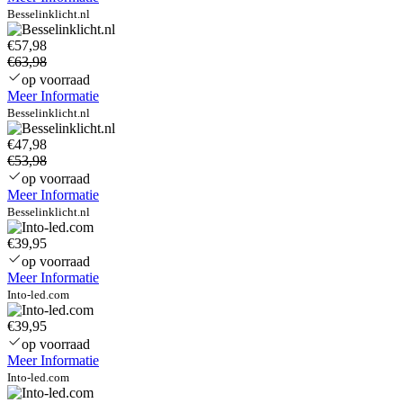
–
Besselinklicht.nl
IP54
€57,98
voor
€63,98
binnen
en
op voorraad
buiten
Meer Informatie
Besselinklicht.nl
€47,98
€53,98
op voorraad
Meer Informatie
Besselinklicht.nl
€39,95
op voorraad
Meer Informatie
Into-led.com
€39,95
op voorraad
Meer Informatie
Into-led.com