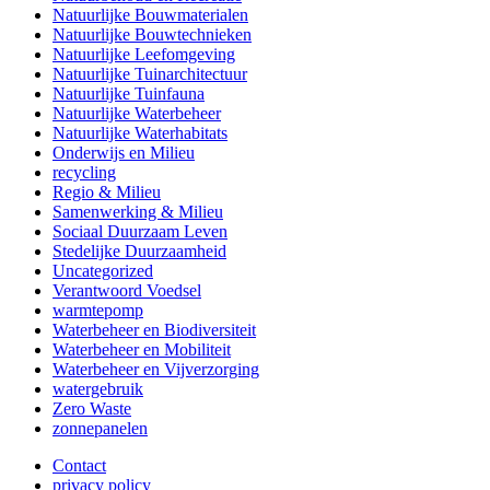
Natuurlijke Bouwmaterialen
Natuurlijke Bouwtechnieken
Natuurlijke Leefomgeving
Natuurlijke Tuinarchitectuur
Natuurlijke Tuinfauna
Natuurlijke Waterbeheer
Natuurlijke Waterhabitats
Onderwijs en Milieu
recycling
Regio & Milieu
Samenwerking & Milieu
Sociaal Duurzaam Leven
Stedelijke Duurzaamheid
Uncategorized
Verantwoord Voedsel
warmtepomp
Waterbeheer en Biodiversiteit
Waterbeheer en Mobiliteit
Waterbeheer en Vijverzorging
watergebruik
Zero Waste
zonnepanelen
Contact
privacy policy