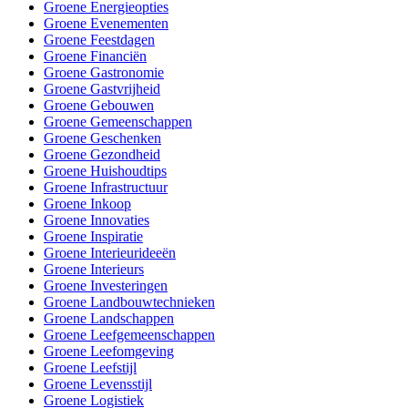
Groene Energieopties
Groene Evenementen
Groene Feestdagen
Groene Financiën
Groene Gastronomie
Groene Gastvrijheid
Groene Gebouwen
Groene Gemeenschappen
Groene Geschenken
Groene Gezondheid
Groene Huishoudtips
Groene Infrastructuur
Groene Inkoop
Groene Innovaties
Groene Inspiratie
Groene Interieurideeën
Groene Interieurs
Groene Investeringen
Groene Landbouwtechnieken
Groene Landschappen
Groene Leefgemeenschappen
Groene Leefomgeving
Groene Leefstijl
Groene Levensstijl
Groene Logistiek