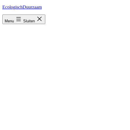
Ga
EcologischDuurzaam
naar
de
Menu
Sluiten
inhoud