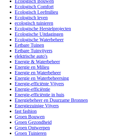
Ecologisch Bouwen
Ecologisch Comfort
Ecologisch Leefmilieu
Ecologisch leven
ecologisch tuinieren
Ecologische Herstelprojecten
Ecologische Uitdagingen
Ecologische Waterbeheer
Eetbare Tuinen
Eetbare Tuinvijvers
elektrische auto's
Energie & Waterbeheer
Energie en Milieu
Energie en Waterbeheer
Energie en Waterbeheersing
Energie-efficiënte Vijvers
Energie-efficiëntie
Energie-efficiëntie in huis
Energiebeheer en Duurzame Bronnen
Energiezuinige Vijvers
fast fashion
Groen Bouwen
Groen Gezondheid
Groen Ontwerpen
Groen Tuinieren