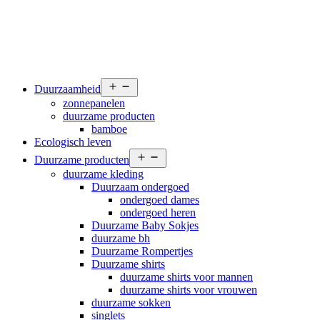
Open
Duurzaamheid
menu
zonnepanelen
duurzame producten
bamboe
Ecologisch leven
Open
Duurzame producten
menu
duurzame kleding
Duurzaam ondergoed
ondergoed dames
ondergoed heren
Duurzame Baby Sokjes
duurzame bh
Duurzame Rompertjes
Duurzame shirts
duurzame shirts voor mannen
duurzame shirts voor vrouwen
duurzame sokken
singlets