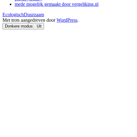
mede mogelijk gemaakt door vergeliking.nl
EcologischDuurzaam
Met trots aangedreven door
WordPress
.
Donkere modus: