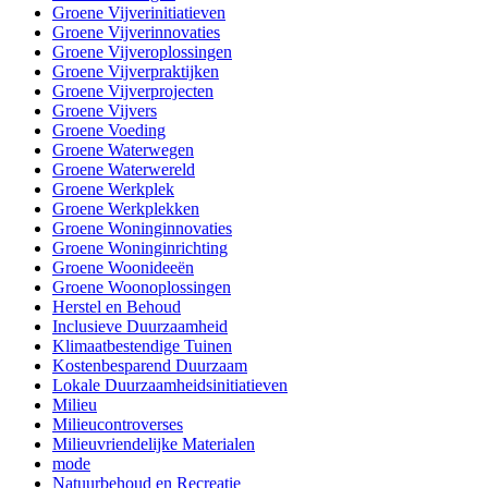
Groene Vijverinitiatieven
Groene Vijverinnovaties
Groene Vijveroplossingen
Groene Vijverpraktijken
Groene Vijverprojecten
Groene Vijvers
Groene Voeding
Groene Waterwegen
Groene Waterwereld
Groene Werkplek
Groene Werkplekken
Groene Woninginnovaties
Groene Woninginrichting
Groene Woonideeën
Groene Woonoplossingen
Herstel en Behoud
Inclusieve Duurzaamheid
Klimaatbestendige Tuinen
Kostenbesparend Duurzaam
Lokale Duurzaamheidsinitiatieven
Milieu
Milieucontroverses
Milieuvriendelijke Materialen
mode
Natuurbehoud en Recreatie