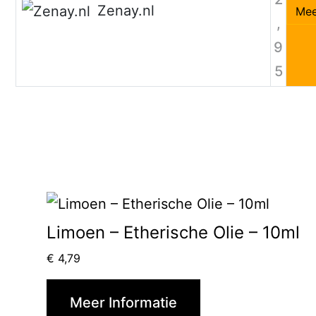
Zenay.nl
Mee
,
9
5
Limoen – Etherische Olie – 10ml
€
4,79
Meer Informatie