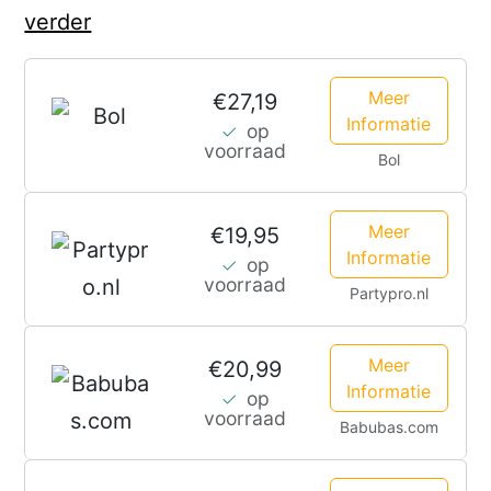
Sandy
verder
Castles
Korte
Meer
€27,19
Informatie
op
Broek
voorraad
Bol
Heren
Meer
€19,95
Informatie
op
voorraad
Partypro.nl
Meer
€20,99
Informatie
op
voorraad
Babubas.com