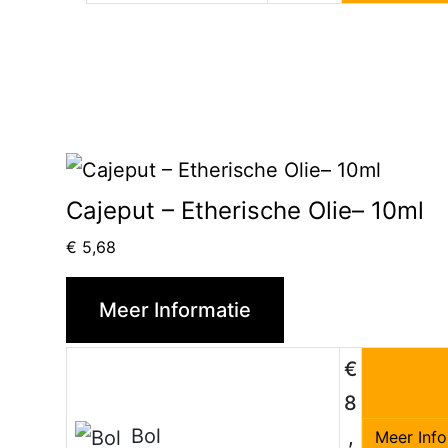
Cajeput – Etherische Olie– 10ml
€
5,68
Meer Informatie
€
8
Bol
,
Meer Info