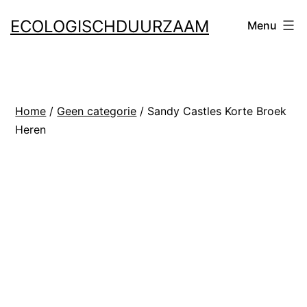
Ga
ECOLOGISCHDUURZAAM
Menu
naar
de
inhoud
Home
/
Geen categorie
/ Sandy Castles Korte Broek
Heren