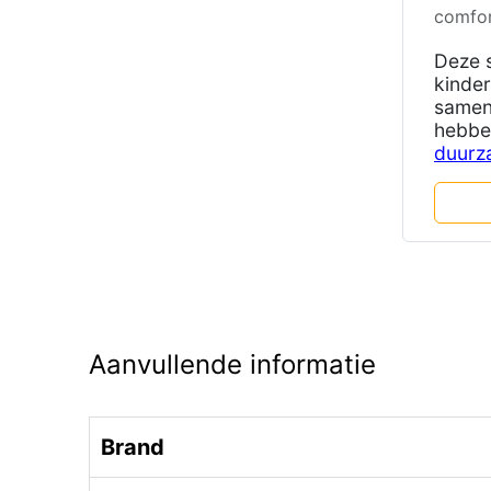
comfo
Deze s
kinder
samens
hebbe
duurz
Aanvullende informatie
Brand