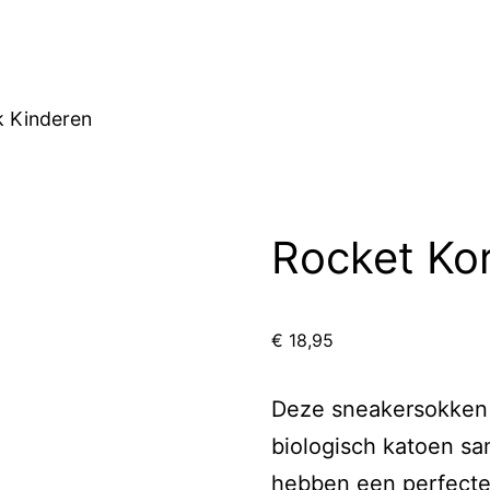
k Kinderen
Rocket Ko
€
18,95
Deze sneakersokken 
biologisch katoen sam
hebben een perfecte