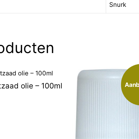
Snurk
roducten
Aanb
zaad olie – 100ml