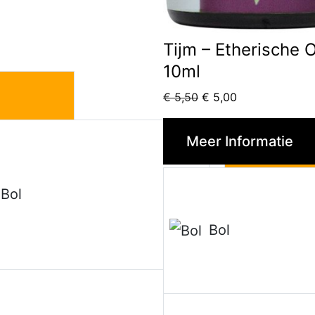
Tijm – Etherische O
10ml
Oorspronkelijke
Huidige
€
5,50
€
5,00
prijs
prijs
€
was:
is:
Meer Informatie
r Informatie
€ 5,50.
€ 5,00.
3
9
Bol
Meer Informati
,
Bol
5
0
€
1
r Informatie