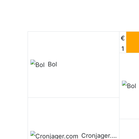
€
1
4
Bol
Mee
,
2
2
€
1
5
Cronjager.com
5
Mee