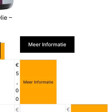
lie –
Meer Informatie
€
e
5
,
Meer Informatie
0
0
€
€