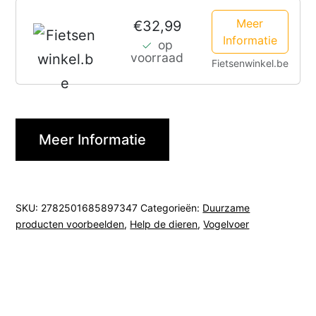
Meer
€32,99
Informatie
op
voorraad
Fietsenwinkel.be
Meer Informatie
SKU:
2782501685897347
Categorieën:
Duurzame
producten voorbeelden
,
Help de dieren
,
Vogelvoer