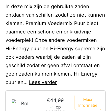
In deze mix zijn de gebruikte zaden
ontdaan van schillen zodat ze niet kunnen
kiemen. Premium Voedermix Puur biedt
daarmee een schone en onkruidvrije
voederplek! Onze andere voedermixen
Hi-Energy puur en Hi-Energy supreme zijn
ook voeders waarbij de zaden al zijn
geschild zodat er geen afval ontstaat en
geen zaden kunnen kiemen. Hi-Energy
Premium
puur en…
Lees verder
Voedermix
Puur
Meer
€44,99
Informatie
op
10