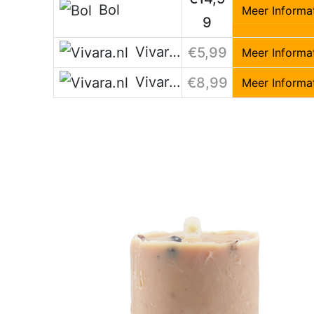
Bol
Meer Informa
9
Vivara.nl
€5,99
Meer Informa
Vivara.nl
€8,99
Meer Informa