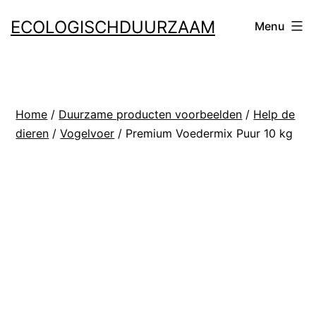
Ga
ECOLOGISCHDUURZAAM
Menu
naar
de
inhoud
Home
/
Duurzame producten voorbeelden
/
Help de
dieren
/
Vogelvoer
/ Premium Voedermix Puur 10 kg