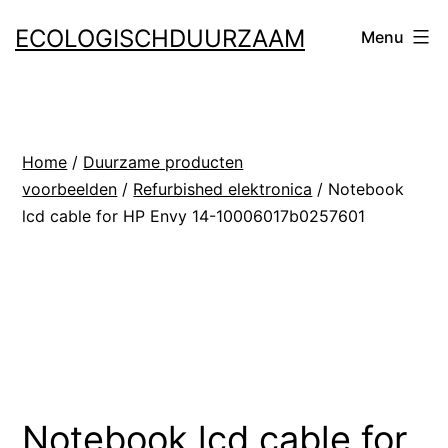
Ga
ECOLOGISCHDUURZAAM
Menu
naar
de
inhoud
Home
/
Duurzame producten
voorbeelden
/
Refurbished elektronica
/ Notebook
lcd cable for HP Envy 14-10006017b0257601
Notebook lcd cable for