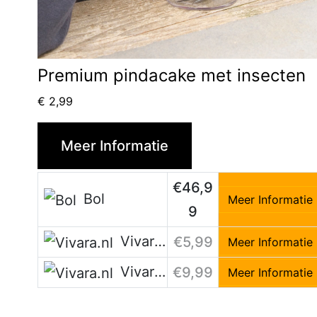
Premium pindacake met insecten
€
2,99
Meer Informatie
€46,9
Bol
Meer Informatie
9
Vivara.nl
€5,99
Meer Informatie
Vivara.nl
€9,99
Meer Informatie