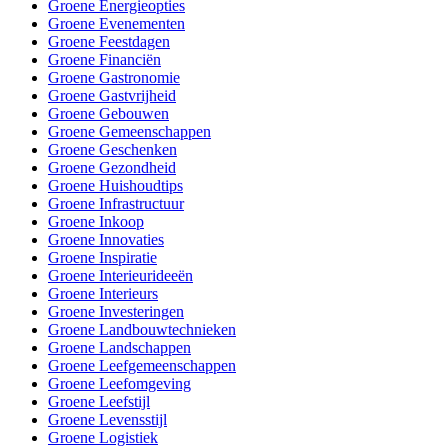
Groene Energieopties
Groene Evenementen
Groene Feestdagen
Groene Financiën
Groene Gastronomie
Groene Gastvrijheid
Groene Gebouwen
Groene Gemeenschappen
Groene Geschenken
Groene Gezondheid
Groene Huishoudtips
Groene Infrastructuur
Groene Inkoop
Groene Innovaties
Groene Inspiratie
Groene Interieurideeën
Groene Interieurs
Groene Investeringen
Groene Landbouwtechnieken
Groene Landschappen
Groene Leefgemeenschappen
Groene Leefomgeving
Groene Leefstijl
Groene Levensstijl
Groene Logistiek