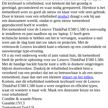
Dit keyboard is refurbished, wat betekent dat het grondig is
gereinigd, gecontroleerd en waar nodig gerepareerd. Hierdoor is het
toetsenbord weer zo goed als nieuw en klaar voor vele uren gebruik.
Door te kiezen voor een refurbished
product
draagt u ook bij aan
een duurzamere wereld, omdat er geen nieuw toetsenbord
geproduceerd hoeft te worden.
Het toetsenbord voor de Lenovo ThinkPad E580 L580 is eenvoudig
te installeren en past naadloos op uw laptop. U hoeft geen
technische kennis te hebben om het te vervangen, waardoor u snel
weer aan de slag kunt met uw taken en projecten. Met de
vertrouwde Lenovo kwaliteit kunt u rekenen op een comfortabele en
nauwkeurige type-ervaring.
Of u nu veel onderweg werkt of juist vanuit huis, dit toetsenbord
biedt de perfecte oplossing voor uw Lenovo ThinkPad E580 L580.
Met de handige backlit functie kunt u zelfs in donkere omgevingen
blijven doorwerken. Dankzij de refurbished kwaliteit bent u
verzekerd van een product dat net zo betrouwbaar is als een nieuw
toetsenbord, maar dan met een kleinere
impact op het milieu
.
Kortom, met dit refurbished notebook keyboard voor de Lenovo
ThinkPad E580 L580 kunt u weer zorgeloos en efficiënt typen,
waar en wanneer u maar wilt. Maak een duurzame keuze en kies
voor refurbished!
Conditie & waarde:Nieuw
Garantie:1YCI
Toetsenbord Taal:US