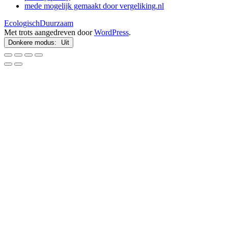
mede mogelijk gemaakt door vergeliking.nl
EcologischDuurzaam
Met trots aangedreven door
WordPress
.
Donkere modus: