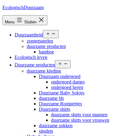
Ga
EcologischDuurzaam
naar
de
Menu
Sluiten
inhoud
Open
Duurzaamheid
menu
zonnepanelen
duurzame producten
bamboe
Ecologisch leven
Open
Duurzame producten
menu
duurzame kleding
Duurzaam ondergoed
ondergoed dames
ondergoed heren
Duurzame Baby Sokjes
duurzame bh
Duurzame Rompertjes
Duurzame shirts
duurzame shirts voor mannen
duurzame shirts voor vrouwen
duurzame sokken
singlets