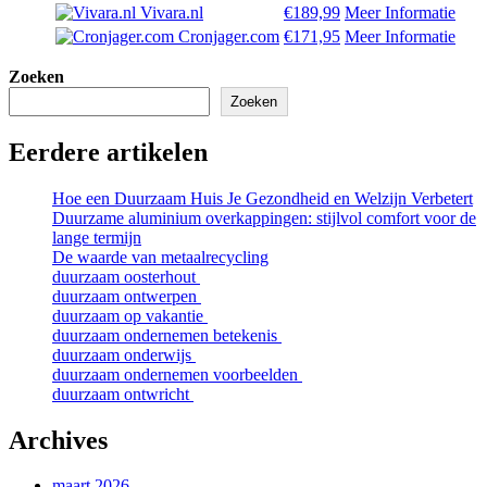
Vivara.nl
€189,99
Meer Informatie
Cronjager.com
€171,95
Meer Informatie
Zoeken
Zoeken
Eerdere artikelen
Hoe een Duurzaam Huis Je Gezondheid en Welzijn Verbetert
Duurzame aluminium overkappingen: stijlvol comfort voor de
lange termijn
De waarde van metaalrecycling
duurzaam oosterhout
duurzaam ontwerpen
duurzaam op vakantie
duurzaam ondernemen betekenis
duurzaam onderwijs
duurzaam ondernemen voorbeelden
duurzaam ontwricht
Archives
maart 2026