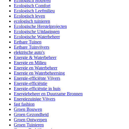
Ecologisch Bouwen
Ecologisch Comfort
Ecologisch Leefmilieu
Ecologisch leven
ecologisch tuinieren
Ecologische Herstelprojecten
Ecologische Uitdagingen
Ecologische Waterbeheer
Eetbare Tuinen
Eetbare Tuinvijvers
elektrische auto's
Energie & Waterbeheer
Energie en Milieu
Energie en Waterbeheer
Energie en Waterbeheersing
Energie-efficiënte Vijvers
Energie-efficiëntie
Energie-efficiëntie in huis
Energiebeheer en Duurzame Bronnen
Energiezuinige Vijvers
fast fashion
Groen Bouwen
Groen Gezondheid
Groen Ontwerpen
Groen Tuinieren