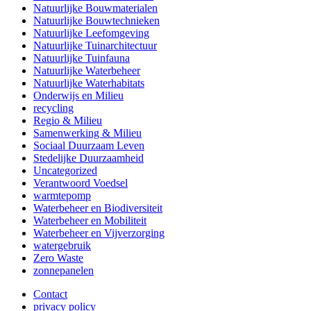
Natuurlijke Bouwmaterialen
Natuurlijke Bouwtechnieken
Natuurlijke Leefomgeving
Natuurlijke Tuinarchitectuur
Natuurlijke Tuinfauna
Natuurlijke Waterbeheer
Natuurlijke Waterhabitats
Onderwijs en Milieu
recycling
Regio & Milieu
Samenwerking & Milieu
Sociaal Duurzaam Leven
Stedelijke Duurzaamheid
Uncategorized
Verantwoord Voedsel
warmtepomp
Waterbeheer en Biodiversiteit
Waterbeheer en Mobiliteit
Waterbeheer en Vijverzorging
watergebruik
Zero Waste
zonnepanelen
Contact
privacy policy