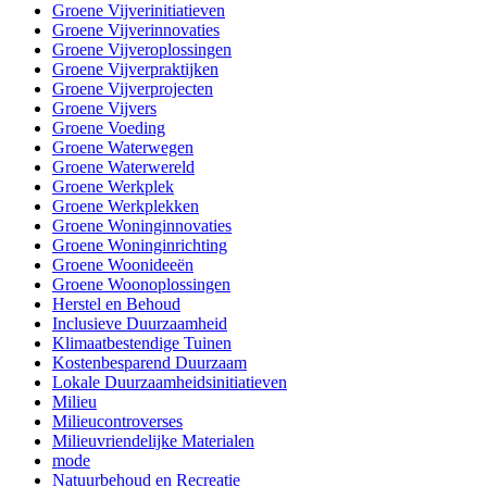
Groene Vijverinitiatieven
Groene Vijverinnovaties
Groene Vijveroplossingen
Groene Vijverpraktijken
Groene Vijverprojecten
Groene Vijvers
Groene Voeding
Groene Waterwegen
Groene Waterwereld
Groene Werkplek
Groene Werkplekken
Groene Woninginnovaties
Groene Woninginrichting
Groene Woonideeën
Groene Woonoplossingen
Herstel en Behoud
Inclusieve Duurzaamheid
Klimaatbestendige Tuinen
Kostenbesparend Duurzaam
Lokale Duurzaamheidsinitiatieven
Milieu
Milieucontroverses
Milieuvriendelijke Materialen
mode
Natuurbehoud en Recreatie