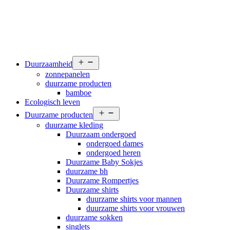
Open
Duurzaamheid
menu
zonnepanelen
duurzame producten
bamboe
Ecologisch leven
Open
Duurzame producten
menu
duurzame kleding
Duurzaam ondergoed
ondergoed dames
ondergoed heren
Duurzame Baby Sokjes
duurzame bh
Duurzame Rompertjes
Duurzame shirts
duurzame shirts voor mannen
duurzame shirts voor vrouwen
duurzame sokken
singlets