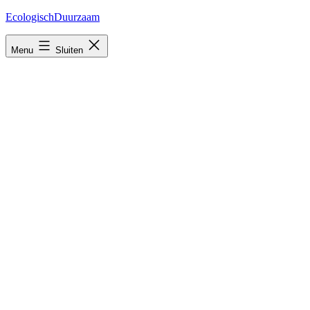
Ga
EcologischDuurzaam
naar
de
Menu
Sluiten
inhoud