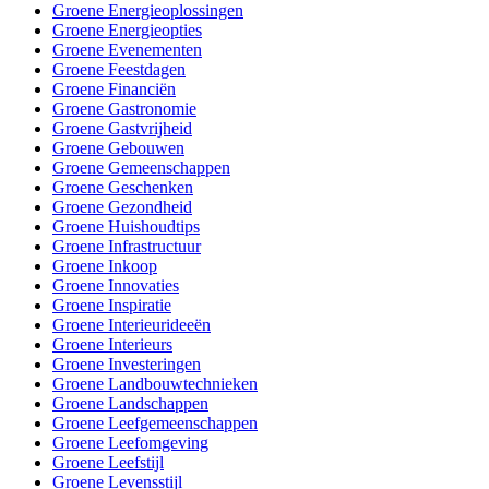
Groene Energieoplossingen
Groene Energieopties
Groene Evenementen
Groene Feestdagen
Groene Financiën
Groene Gastronomie
Groene Gastvrijheid
Groene Gebouwen
Groene Gemeenschappen
Groene Geschenken
Groene Gezondheid
Groene Huishoudtips
Groene Infrastructuur
Groene Inkoop
Groene Innovaties
Groene Inspiratie
Groene Interieurideeën
Groene Interieurs
Groene Investeringen
Groene Landbouwtechnieken
Groene Landschappen
Groene Leefgemeenschappen
Groene Leefomgeving
Groene Leefstijl
Groene Levensstijl