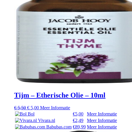
Tijm – Etherische Olie – 10ml
Oorspronkelijke
Huidige
€
5,50
€
5,00
Meer Informatie
prijs
prijs
Bol
€5,00
Meer Informatie
was:
is:
Vivara.nl
€2,49
Meer Informatie
€ 5,50.
€ 5,00.
Babubas.com
€89,99
Meer Informatie