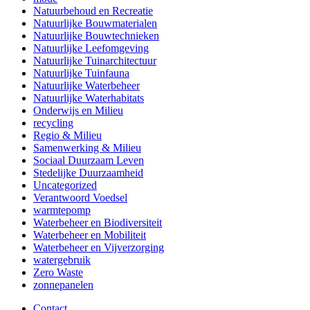
Natuurbehoud en Recreatie
Natuurlijke Bouwmaterialen
Natuurlijke Bouwtechnieken
Natuurlijke Leefomgeving
Natuurlijke Tuinarchitectuur
Natuurlijke Tuinfauna
Natuurlijke Waterbeheer
Natuurlijke Waterhabitats
Onderwijs en Milieu
recycling
Regio & Milieu
Samenwerking & Milieu
Sociaal Duurzaam Leven
Stedelijke Duurzaamheid
Uncategorized
Verantwoord Voedsel
warmtepomp
Waterbeheer en Biodiversiteit
Waterbeheer en Mobiliteit
Waterbeheer en Vijverzorging
watergebruik
Zero Waste
zonnepanelen
Contact