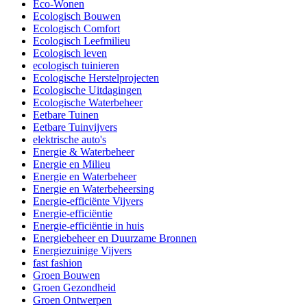
Eco-Wonen
Ecologisch Bouwen
Ecologisch Comfort
Ecologisch Leefmilieu
Ecologisch leven
ecologisch tuinieren
Ecologische Herstelprojecten
Ecologische Uitdagingen
Ecologische Waterbeheer
Eetbare Tuinen
Eetbare Tuinvijvers
elektrische auto's
Energie & Waterbeheer
Energie en Milieu
Energie en Waterbeheer
Energie en Waterbeheersing
Energie-efficiënte Vijvers
Energie-efficiëntie
Energie-efficiëntie in huis
Energiebeheer en Duurzame Bronnen
Energiezuinige Vijvers
fast fashion
Groen Bouwen
Groen Gezondheid
Groen Ontwerpen