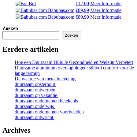
Bol
€12,00
Meer Informatie
Babubas.com
€89,99
Meer Informatie
Babubas.com
€89,99
Meer Informatie
Zoeken
Zoeken
Eerdere artikelen
Hoe een Duurzaam Huis Je Gezondheid en Welzijn Verbetert
Duurzame aluminium overkappingen: stijlvol comfort voor de
lange termijn
De waarde van metaalrecycling
duurzaam oosterhout
duurzaam ontwerpen
duurzaam op vakantie
duurzaam ondernemen betekenis
duurzaam onderwijs
duurzaam ondernemen voorbeelden
duurzaam ontwricht
Archives