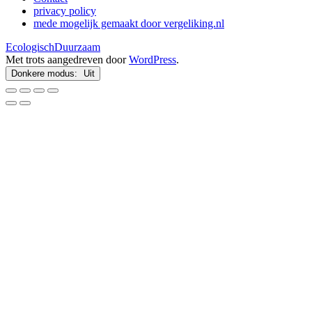
privacy policy
mede mogelijk gemaakt door vergeliking.nl
EcologischDuurzaam
Met trots aangedreven door
WordPress
.
Donkere modus: