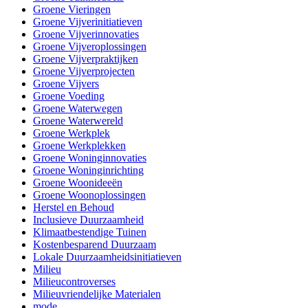
Groene Vieringen
Groene Vijverinitiatieven
Groene Vijverinnovaties
Groene Vijveroplossingen
Groene Vijverpraktijken
Groene Vijverprojecten
Groene Vijvers
Groene Voeding
Groene Waterwegen
Groene Waterwereld
Groene Werkplek
Groene Werkplekken
Groene Woninginnovaties
Groene Woninginrichting
Groene Woonideeën
Groene Woonoplossingen
Herstel en Behoud
Inclusieve Duurzaamheid
Klimaatbestendige Tuinen
Kostenbesparend Duurzaam
Lokale Duurzaamheidsinitiatieven
Milieu
Milieucontroverses
Milieuvriendelijke Materialen
mode