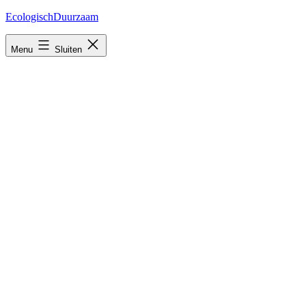
Ga
EcologischDuurzaam
naar
de
Menu
Sluiten
inhoud