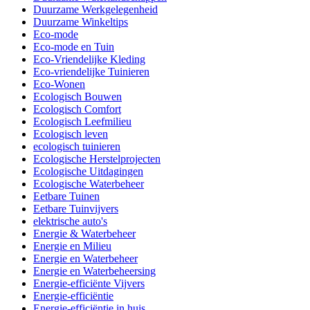
Duurzame Werkgelegenheid
Duurzame Winkeltips
Eco-mode
Eco-mode en Tuin
Eco-Vriendelijke Kleding
Eco-vriendelijke Tuinieren
Eco-Wonen
Ecologisch Bouwen
Ecologisch Comfort
Ecologisch Leefmilieu
Ecologisch leven
ecologisch tuinieren
Ecologische Herstelprojecten
Ecologische Uitdagingen
Ecologische Waterbeheer
Eetbare Tuinen
Eetbare Tuinvijvers
elektrische auto's
Energie & Waterbeheer
Energie en Milieu
Energie en Waterbeheer
Energie en Waterbeheersing
Energie-efficiënte Vijvers
Energie-efficiëntie
Energie-efficiëntie in huis