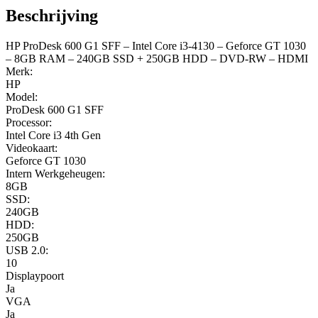
intel-
Beschrijving
core-
i3-
HP ProDesk 600 G1 SFF – Intel Core i3-4130 – Geforce GT 1030
4130-
– 8GB RAM – 240GB SSD + 250GB HDD – DVD-RW – HDMI
geforce-
Merk:
gt-
HP
1030-
Model:
8gb-
ProDesk 600 G1 SFF
ram-
Processor:
240gb-
Intel Core i3 4th Gen
ssd-
Videokaart:
250gb-
Geforce GT 1030
hdd
Intern Werkgeheugen:
aantal
8GB
SSD:
240GB
HDD:
250GB
USB 2.0:
10
Displaypoort
Ja
VGA
Ja