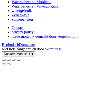
Waterbeheer en Mobiliteit
Waterbeheer en Vijverzorging
watergebruik
Zero Waste
zonnepanelen
Contact
privacy policy
mede mogelijk gemaakt door vergeliking.nl
EcologischDuurzaam
Met trots aangedreven door
WordPress
.
Donkere modus: