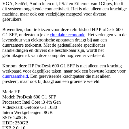
VGA, Seriëel, Audio in en uit, PS/2 en Ethernet van 1Gbp/s, biedt
dit systeem ongekende connectiviteit. Het is niet alleen een krachtige
machine, maar ook een veelzijdige metgezel voor diverse
gebruikers.
Bovendien, door te kiezen voor deze refurbished HP ProDesk 600
G1 SFF, ondersteun je de
circulaire economie
. Het verlengen van de
levensduur van elektronische apparaten draagt bij aan een
duurzamere toekomst. Met de gedetailleerde specificaties,
handleidingen en drivers die beschikbaar zijn, wordt het
gebruiksgemak van deze computer nog verder verbeterd.
Kortom, deze HP ProDesk 600 G1 SFF is niet alleen een krachtig
werkpaard voor dagelijkse taken, maar ook een bewuste keuze voor
duurzaamheid
. Een gereviseerde krachtpatser die niet alleen
presteert, maar ook bijdraagt aan een groenere wereld.
Merk: HP
Model: ProDesk 600 G1 SFF
Processor: Intel Core i3 4th Gen
Videokaart: Geforce GT 1030
Intern Werkgeheugen: 8GB
SSD: 240GB
HDD: 250GB
USB 2.0: 10