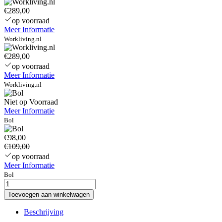
€289,00
op voorraad
Meer Informatie
Workliving.nl
€289,00
op voorraad
Meer Informatie
Workliving.nl
Niet op Voorraad
Meer Informatie
Bol
€98,00
€109,00
op voorraad
Meer Informatie
Bol
hp-
prodesk-
Toevoegen aan winkelwagen
600-
g1-
Beschrijving
sff-