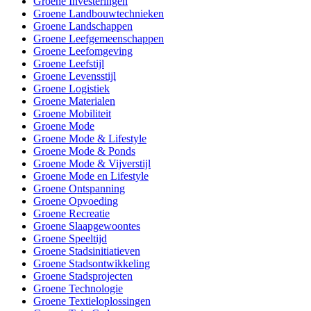
Groene Investeringen
Groene Landbouwtechnieken
Groene Landschappen
Groene Leefgemeenschappen
Groene Leefomgeving
Groene Leefstijl
Groene Levensstijl
Groene Logistiek
Groene Materialen
Groene Mobiliteit
Groene Mode
Groene Mode & Lifestyle
Groene Mode & Ponds
Groene Mode & Vijverstijl
Groene Mode en Lifestyle
Groene Ontspanning
Groene Opvoeding
Groene Recreatie
Groene Slaapgewoontes
Groene Speeltijd
Groene Stadsinitiatieven
Groene Stadsontwikkeling
Groene Stadsprojecten
Groene Technologie
Groene Textieloplossingen