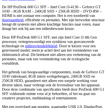
De HP ProDesk 600 G1 SFF – Intel Core i3-4130 – Geforce GT
1030 – 8GB RAM – 240GB SSD + 250GB HDD – DVD-RW –
HDMI is niet zomaar een computer. Het is een toonbeeld van
duurzaamheid
, efficiëntie en prestaties. Met zijn herwerkte structuur
brengt dit systeem niet alleen krachtige functies naar voren, maar
draagt het ook bij aan een milieubewuste keuze.
Deze HP ProDesk 600 G1 SFF, met zijn Intel Core i3 4th Gen
processor, vertegenwoordigt een symbiose van geavanceerde
technologie en
milieuvriendelijkheid
. Door te kiezen voor een
gereviseerd model, neem je actief deel aan het verminderen van
elektronisch afval. Dit betekent niet alleen een verbetering van de
prestaties, maar ook een vermindering van de ecologische
voetafdruk.
Het gebruik van hoogwaardige componenten, zoals de Geforce GT
1030 videokaart, 8GB intern werkgeheugen, 240GB SSD en
250GB HDD, garandeert niet alleen een soepele werking voor
diverse taken, maar verlengt ook de levensduur van het apparaat.
Door deze combinatie van specificaties biedt deze ProDesk 600 G1
SFF voldoende ruimte voor al je behoeften, of het nu gaat om
creatieve projecten, multitasking of entertainment.
Met een overvloed aan poorten, waaronder USB 2.0, DisplayPort,