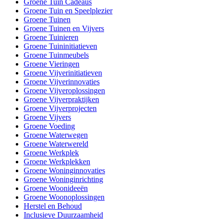
Groene Tuin Cadeaus
Groene Tuin en Speelplezier
Groene Tuinen
Groene Tuinen en Vijvers
Groene Tuinieren
Groene Tuininitiatieven
Groene Tuinmeubels
Groene Vieringen
Groene Vijverinitiatieven
Groene Vijverinnovaties
Groene Vijveroplossingen
Groene Vijverpraktijken
Groene Vijverprojecten
Groene Vijvers
Groene Voeding
Groene Waterwegen
Groene Waterwereld
Groene Werkplek
Groene Werkplekken
Groene Woninginnovaties
Groene Woninginrichting
Groene Woonideeën
Groene Woonoplossingen
Herstel en Behoud
Inclusieve Duurzaamheid