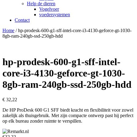
Help de dieren
Vogelvoer
voedersystemen
Contact
Home
/ hp-prodesk-600-g1-sff-intel-core-i3-4130-geforce-gt-1030-
8gb-ram-240gb-ssd-250gb-hdd
hp-prodesk-600-g1-sff-intel-
core-i3-4130-geforce-gt-1030-
8gb-ram-240gb-ssd-250gb-hdd
€
32,22
De HP ProDesk 600 G1 SFF biedt kracht en flexibiliteit voor zowel
zakelijk als thuisgebruik. Met zijn compacte ontwerp past hij perfect
op elk bureau zonder ruimte te verspillen.
€32,22