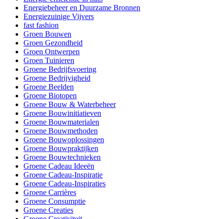
Energiebeheer en Duurzame Bronnen
Energiezuinige Vijvers
fast fashion
Groen Bouwen
Groen Gezondheid
Groen Ontwerpen
Groen Tuinieren
Groene Bedrijfsvoering
Groene Bedrijvigheid
Groene Beelden
Groene Biotopen
Groene Bouw & Waterbeheer
Groene Bouwinitiatieven
Groene Bouwmaterialen
Groene Bouwmethoden
Groene Bouwoplossingen
Groene Bouwpraktijken
Groene Bouwtechnieken
Groene Cadeau Ideeën
Groene Cadeau-Inspiratie
Groene Cadeau-Inspiraties
Groene Carrières
Groene Consumptie
Groene Creaties
Groene Creativiteit