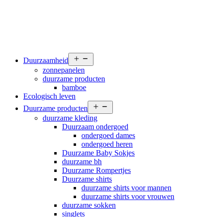
Open
Duurzaamheid
menu
zonnepanelen
duurzame producten
bamboe
Ecologisch leven
Open
Duurzame producten
menu
duurzame kleding
Duurzaam ondergoed
ondergoed dames
ondergoed heren
Duurzame Baby Sokjes
duurzame bh
Duurzame Rompertjes
Duurzame shirts
duurzame shirts voor mannen
duurzame shirts voor vrouwen
duurzame sokken
singlets