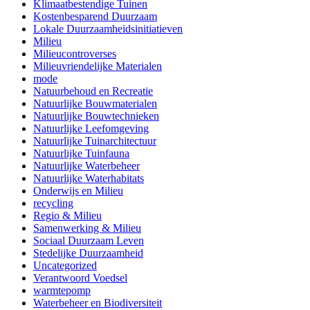
Klimaatbestendige Tuinen
Kostenbesparend Duurzaam
Lokale Duurzaamheidsinitiatieven
Milieu
Milieucontroverses
Milieuvriendelijke Materialen
mode
Natuurbehoud en Recreatie
Natuurlijke Bouwmaterialen
Natuurlijke Bouwtechnieken
Natuurlijke Leefomgeving
Natuurlijke Tuinarchitectuur
Natuurlijke Tuinfauna
Natuurlijke Waterbeheer
Natuurlijke Waterhabitats
Onderwijs en Milieu
recycling
Regio & Milieu
Samenwerking & Milieu
Sociaal Duurzaam Leven
Stedelijke Duurzaamheid
Uncategorized
Verantwoord Voedsel
warmtepomp
Waterbeheer en Biodiversiteit