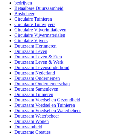
bedrijven
Betaalbare Duurzaamheid
Bosbeheer
Circulaire Tuinieren
Circulaire Tuinvijvers
Circulaire Vijverinitiatieven
Circulaire Vijvermaterialen
Circulaire Vijvers
Duurzaam Herinneren
Duurzaam Leven
Duurzaam Leven & Eten
Duurzaam Leven & Werk
Duurzaam Levensonderhoud
Duurzaam Nederland
Duurzaam Ondernemen
Duurzaam Ondernemerschap
Duurzaam Samenleven
Duurzaam Tuinieren
Duurzaam Voedsel en Gezondheid
Duurzaam Voedsel en Tuinieren
Duurzaam Voedsel en Waterbeheer
Duurzaam Waterbeheer
Duurzaam Wonen
Duurzaamheid
Duurzame Creaties