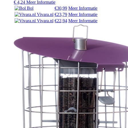
€
4,24
Meer Informatie
Bol
€30,99
Meer Informatie
Vivara.nl
€23,79
Meer Informatie
Vivara.nl
€22,94
Meer Informatie