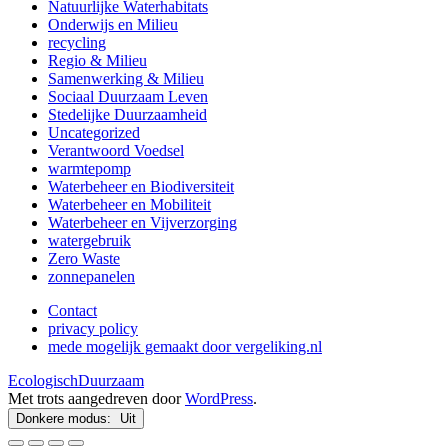
Natuurlijke Waterhabitats
Onderwijs en Milieu
recycling
Regio & Milieu
Samenwerking & Milieu
Sociaal Duurzaam Leven
Stedelijke Duurzaamheid
Uncategorized
Verantwoord Voedsel
warmtepomp
Waterbeheer en Biodiversiteit
Waterbeheer en Mobiliteit
Waterbeheer en Vijverzorging
watergebruik
Zero Waste
zonnepanelen
Contact
privacy policy
mede mogelijk gemaakt door vergeliking.nl
EcologischDuurzaam
Met trots aangedreven door
WordPress
.
Donkere modus: