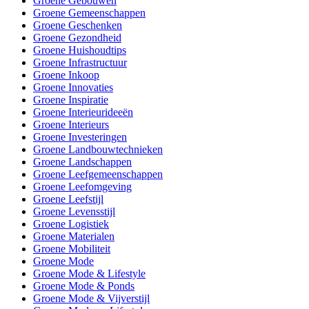
Groene Gebouwen
Groene Gemeenschappen
Groene Geschenken
Groene Gezondheid
Groene Huishoudtips
Groene Infrastructuur
Groene Inkoop
Groene Innovaties
Groene Inspiratie
Groene Interieurideeën
Groene Interieurs
Groene Investeringen
Groene Landbouwtechnieken
Groene Landschappen
Groene Leefgemeenschappen
Groene Leefomgeving
Groene Leefstijl
Groene Levensstijl
Groene Logistiek
Groene Materialen
Groene Mobiliteit
Groene Mode
Groene Mode & Lifestyle
Groene Mode & Ponds
Groene Mode & Vijverstijl