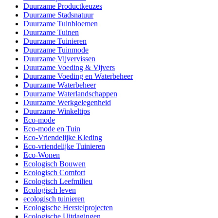
Duurzame Productkeuzes
Duurzame Stadsnatuur
Duurzame Tuinbloemen
Duurzame Tuinen
Duurzame Tuinieren
Duurzame Tuinmode
Duurzame Vijvervissen
Duurzame Voeding & Vijvers
Duurzame Voeding en Waterbeheer
Duurzame Waterbeheer
Duurzame Waterlandschappen
Duurzame Werkgelegenheid
Duurzame Winkeltips
Eco-mode
Eco-mode en Tuin
Eco-Vriendelijke Kleding
Eco-vriendelijke Tuinieren
Eco-Wonen
Ecologisch Bouwen
Ecologisch Comfort
Ecologisch Leefmilieu
Ecologisch leven
ecologisch tuinieren
Ecologische Herstelprojecten
Ecologische Uitdagingen