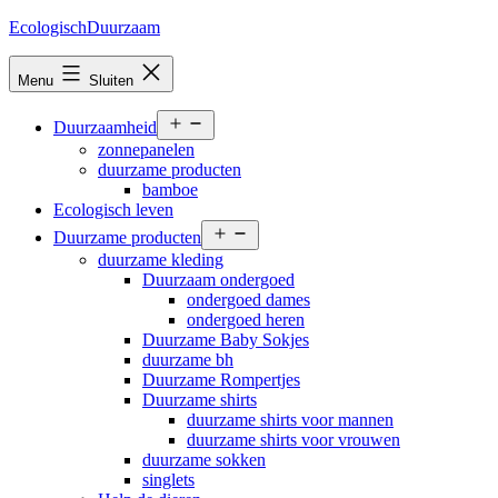
Ga
EcologischDuurzaam
naar
de
Menu
Sluiten
inhoud
Open
Duurzaamheid
menu
zonnepanelen
duurzame producten
bamboe
Ecologisch leven
Open
Duurzame producten
menu
duurzame kleding
Duurzaam ondergoed
ondergoed dames
ondergoed heren
Duurzame Baby Sokjes
duurzame bh
Duurzame Rompertjes
Duurzame shirts
duurzame shirts voor mannen
duurzame shirts voor vrouwen
duurzame sokken
singlets