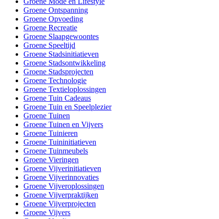
Groene Mode en Lifestyle
Groene Ontspanning
Groene Opvoeding
Groene Recreatie
Groene Slaapgewoontes
Groene Speeltijd
Groene Stadsinitiatieven
Groene Stadsontwikkeling
Groene Stadsprojecten
Groene Technologie
Groene Textieloplossingen
Groene Tuin Cadeaus
Groene Tuin en Speelplezier
Groene Tuinen
Groene Tuinen en Vijvers
Groene Tuinieren
Groene Tuininitiatieven
Groene Tuinmeubels
Groene Vieringen
Groene Vijverinitiatieven
Groene Vijverinnovaties
Groene Vijveroplossingen
Groene Vijverpraktijken
Groene Vijverprojecten
Groene Vijvers