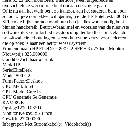
liefst 3x 23 inch monitoren, waardoor je een uitgebreide en
overzichtelijke werkruimte hebt om aan de slag te gaan.
Of je nu aan het werk bent op kantoor, aan het studeren bent voor
school of gewoon lekker wilt gamen, met de HP EliteDesk 800 G2
SFF en de bijbehorende monitoren heb je alles wat je nodig hebt
binnen handbereik. Betrouwbaar, snel en voorzien van de nieuwste
software, deze refurbished desktopcomputer biedt een uitstekende
prijs-kwaliteitverhouding en is een duurzame keuze voor iedereen
die op zoek is naar een betrouwbaar systeem.
Frontend naam:HP EliteDesk 800 G2 SFF + 3x 23 inch Monitor
Nieuwprijs:825.000000
Conditie:Zichtbaar gebruikt
Merk:HP
Serie:EliteDesk
Model:800 G2
Form Factor:Desktop
CPU Merk:Intel
CPU Model:Core i3
CPU Generatie:6e Generatie
RAM:8GB
Opslag:120GB SSD
Monitor Keuze:3x 23 inch
Gewicht:27.000000
Inbegrepen Met:Stroomkabel(s), Videokabel(s)