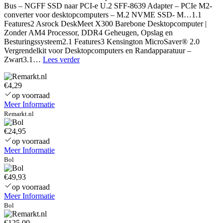
Bus – NGFF SSD naar PCI-e U.2 SFF-8639 Adapter – PCIe M2-
converter voor desktopcomputers – M.2 NVME SSD- M…1.1
Features2 Asrock DeskMeet X300 Barebone Desktopcomputer |
Zonder AM4 Processor, DDR4 Geheugen, Opslag en
Besturingssysteem2.1 Features3 Kensington MicroSaver® 2.0
Vergrendelkit voor Desktopcomputers en Randapparatuur –
HP
Zwart3.1…
Lees verder
EliteDesk
800
€4,29
G2
SFF
op voorraad
–
Meer Informatie
Intel
Remarkt.nl
Core
i3-
€24,95
6e
op voorraad
Generatie
Meer Informatie
–
Bol
8GB
RAM
€49,93
–
op voorraad
120GB
Meer Informatie
SSD
Bol
–
Windows
€125,00