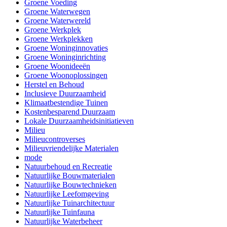
Groene Voeding
Groene Waterwegen
Groene Waterwereld
Groene Werkplek
Groene Werkplekken
Groene Woninginnovaties
Groene Woninginrichting
Groene Woonideeën
Groene Woonoplossingen
Herstel en Behoud
Inclusieve Duurzaamheid
Klimaatbestendige Tuinen
Kostenbesparend Duurzaam
Lokale Duurzaamheidsinitiatieven
Milieu
Milieucontroverses
Milieuvriendelijke Materialen
mode
Natuurbehoud en Recreatie
Natuurlijke Bouwmaterialen
Natuurlijke Bouwtechnieken
Natuurlijke Leefomgeving
Natuurlijke Tuinarchitectuur
Natuurlijke Tuinfauna
Natuurlijke Waterbeheer