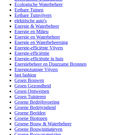
Ecologische Waterbeheer
Eetbare Tuinen
Eetbare Tuinvijvers
elektrische auto's
Energie & Waterbeheer
Energie en Milieu
Energie en Waterbeheer
Energie en Waterbeheersing
Energie-efficiënte Vijvers
Energie-efficiëntie
Energie-efficiëntie in huis
Energiebeheer en Duurzame Bronnen
Energiezuinige Vijvers
fast fashion
Groen Bouwen
Groen Gezondheid
Groen Ontwerpen
Groen Tuinieren
Groene Bedrijfsvoering
Groene Bedrijvigheid
Groene Beelden
Groene Biotopen
Groene Bouw & Waterbeheer
Groene Bouwinitiatieven
Groene Bouwmaterialen