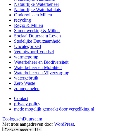
Natuurlijke Waterbeheer
Natuurlijke Waterhabitats
Onderwijs en Milieu
recycling
Regio & Milieu
Samenwerking & Milieu
Sociaal Duurzaam Leven
Stedelijke Duurzaamheid
Uncategorized
Verantwoord Voedsel
warmtepomp
Waterbeheer en Biodiversiteit
Waterbeheer en Mobiliteit
Waterbeheer en Vijverzorging
watergebruik
Zero Waste
zonnepanelen
Contact
privacy policy
mede mogelijk gemaakt door vergeliking.nl
EcologischDuurzaam
Met trots aangedreven door
WordPress
.
Donkere modus: