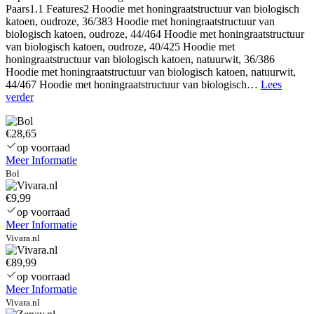
Paars1.1 Features2 Hoodie met honingraatstructuur van biologisch
katoen, oudroze, 36/383 Hoodie met honingraatstructuur van
biologisch katoen, oudroze, 44/464 Hoodie met honingraatstructuur
van biologisch katoen, oudroze, 40/425 Hoodie met
honingraatstructuur van biologisch katoen, natuurwit, 36/386
Hoodie met honingraatstructuur van biologisch katoen, natuurwit,
44/467 Hoodie met honingraatstructuur van biologisch…
Lees
Hot
verder
Choco
Oversized
€28,65
capuchon
trui
op voorraad
Kinderen
Meer Informatie
Bol
€9,99
op voorraad
Meer Informatie
Vivara.nl
€89,99
op voorraad
Meer Informatie
Vivara.nl