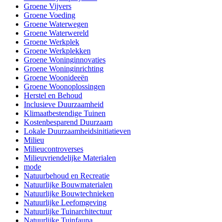
Groene Vijvers
Groene Voeding
Groene Waterwegen
Groene Waterwereld
Groene Werkplek
Groene Werkplekken
Groene Woninginnovaties
Groene Woninginrichting
Groene Woonideeën
Groene Woonoplossingen
Herstel en Behoud
Inclusieve Duurzaamheid
Klimaatbestendige Tuinen
Kostenbesparend Duurzaam
Lokale Duurzaamheidsinitiatieven
Milieu
Milieucontroverses
Milieuvriendelijke Materialen
mode
Natuurbehoud en Recreatie
Natuurlijke Bouwmaterialen
Natuurlijke Bouwtechnieken
Natuurlijke Leefomgeving
Natuurlijke Tuinarchitectuur
Natuurlijke Tuinfauna