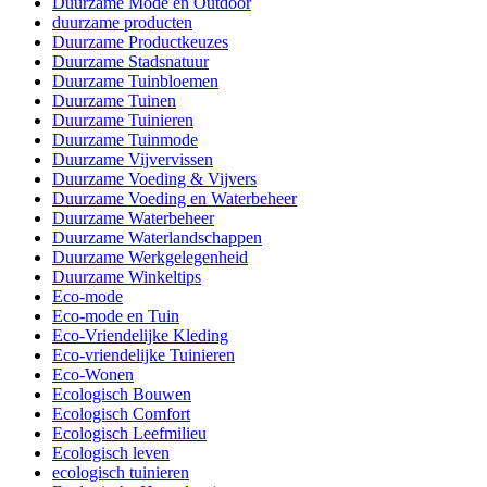
Duurzame Mode en Outdoor
duurzame producten
Duurzame Productkeuzes
Duurzame Stadsnatuur
Duurzame Tuinbloemen
Duurzame Tuinen
Duurzame Tuinieren
Duurzame Tuinmode
Duurzame Vijvervissen
Duurzame Voeding & Vijvers
Duurzame Voeding en Waterbeheer
Duurzame Waterbeheer
Duurzame Waterlandschappen
Duurzame Werkgelegenheid
Duurzame Winkeltips
Eco-mode
Eco-mode en Tuin
Eco-Vriendelijke Kleding
Eco-vriendelijke Tuinieren
Eco-Wonen
Ecologisch Bouwen
Ecologisch Comfort
Ecologisch Leefmilieu
Ecologisch leven
ecologisch tuinieren