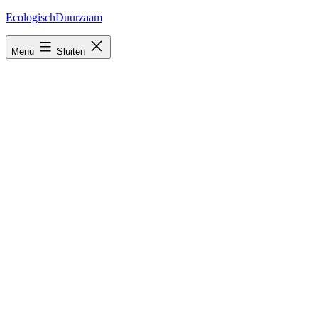
Ga
EcologischDuurzaam
naar
de
Menu
Sluiten
inhoud