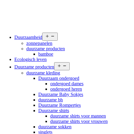
Open
Duurzaamheid
menu
zonnepanelen
duurzame producten
bamboe
Ecologisch leven
Open
Duurzame producten
menu
duurzame kleding
Duurzaam ondergoed
ondergoed dames
ondergoed heren
Duurzame Baby Sokjes
duurzame bh
Duurzame Rompertjes
Duurzame shirts
duurzame shirts voor mannen
duurzame shirts voor vrouwen
duurzame sokken
singlets