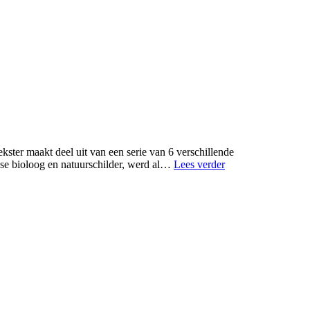
ter maakt deel uit van een serie van 6 verschillende
Hoeslakens
se bioloog en natuurschilder, werd al…
Lees verder
van
SNURK