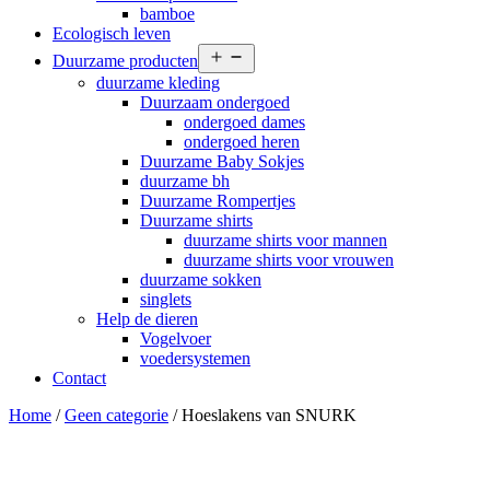
bamboe
Ecologisch leven
Open
Duurzame producten
menu
duurzame kleding
Duurzaam ondergoed
ondergoed dames
ondergoed heren
Duurzame Baby Sokjes
duurzame bh
Duurzame Rompertjes
Duurzame shirts
duurzame shirts voor mannen
duurzame shirts voor vrouwen
duurzame sokken
singlets
Help de dieren
Vogelvoer
voedersystemen
Contact
Home
/
Geen categorie
/ Hoeslakens van SNURK