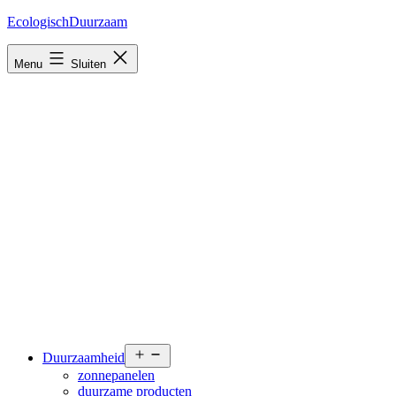
Ga
EcologischDuurzaam
naar
de
Menu
Sluiten
inhoud
Open
Duurzaamheid
menu
zonnepanelen
duurzame producten