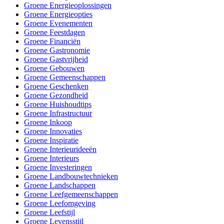
Groene Energieoplossingen
Groene Energieopties
Groene Evenementen
Groene Feestdagen
Groene Financiën
Groene Gastronomie
Groene Gastvrijheid
Groene Gebouwen
Groene Gemeenschappen
Groene Geschenken
Groene Gezondheid
Groene Huishoudtips
Groene Infrastructuur
Groene Inkoop
Groene Innovaties
Groene Inspiratie
Groene Interieurideeën
Groene Interieurs
Groene Investeringen
Groene Landbouwtechnieken
Groene Landschappen
Groene Leefgemeenschappen
Groene Leefomgeving
Groene Leefstijl
Groene Levensstijl