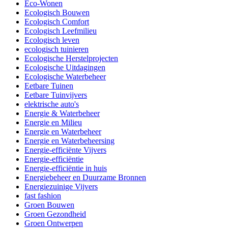
Eco-Wonen
Ecologisch Bouwen
Ecologisch Comfort
Ecologisch Leefmilieu
Ecologisch leven
ecologisch tuinieren
Ecologische Herstelprojecten
Ecologische Uitdagingen
Ecologische Waterbeheer
Eetbare Tuinen
Eetbare Tuinvijvers
elektrische auto's
Energie & Waterbeheer
Energie en Milieu
Energie en Waterbeheer
Energie en Waterbeheersing
Energie-efficiënte Vijvers
Energie-efficiëntie
Energie-efficiëntie in huis
Energiebeheer en Duurzame Bronnen
Energiezuinige Vijvers
fast fashion
Groen Bouwen
Groen Gezondheid
Groen Ontwerpen