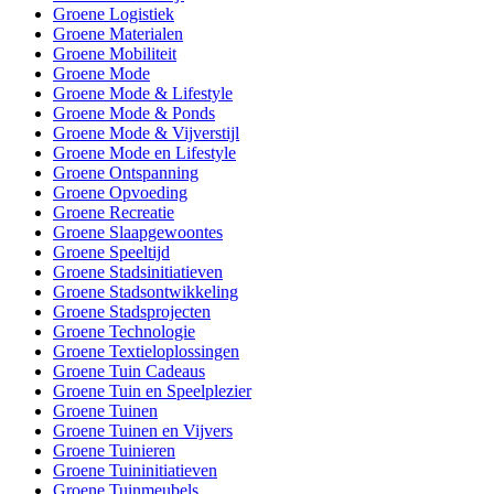
Groene Logistiek
Groene Materialen
Groene Mobiliteit
Groene Mode
Groene Mode & Lifestyle
Groene Mode & Ponds
Groene Mode & Vijverstijl
Groene Mode en Lifestyle
Groene Ontspanning
Groene Opvoeding
Groene Recreatie
Groene Slaapgewoontes
Groene Speeltijd
Groene Stadsinitiatieven
Groene Stadsontwikkeling
Groene Stadsprojecten
Groene Technologie
Groene Textieloplossingen
Groene Tuin Cadeaus
Groene Tuin en Speelplezier
Groene Tuinen
Groene Tuinen en Vijvers
Groene Tuinieren
Groene Tuininitiatieven
Groene Tuinmeubels