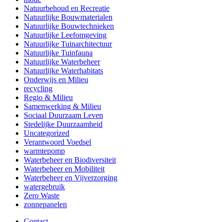
Natuurbehoud en Recreatie
Natuurlijke Bouwmaterialen
Natuurlijke Bouwtechnieken
Natuurlijke Leefomgeving
Natuurlijke Tuinarchitectuur
Natuurlijke Tuinfauna
Natuurlijke Waterbeheer
Natuurlijke Waterhabitats
Onderwijs en Milieu
recycling
Regio & Milieu
Samenwerking & Milieu
Sociaal Duurzaam Leven
Stedelijke Duurzaamheid
Uncategorized
Verantwoord Voedsel
warmtepomp
Waterbeheer en Biodiversiteit
Waterbeheer en Mobiliteit
Waterbeheer en Vijverzorging
watergebruik
Zero Waste
zonnepanelen
Contact