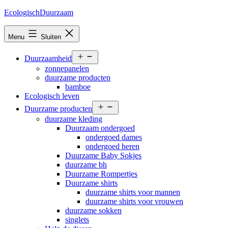
Ga
EcologischDuurzaam
naar
de
Menu
Sluiten
inhoud
Open
Duurzaamheid
menu
zonnepanelen
duurzame producten
bamboe
Ecologisch leven
Open
Duurzame producten
menu
duurzame kleding
Duurzaam ondergoed
ondergoed dames
ondergoed heren
Duurzame Baby Sokjes
duurzame bh
Duurzame Rompertjes
Duurzame shirts
duurzame shirts voor mannen
duurzame shirts voor vrouwen
duurzame sokken
singlets