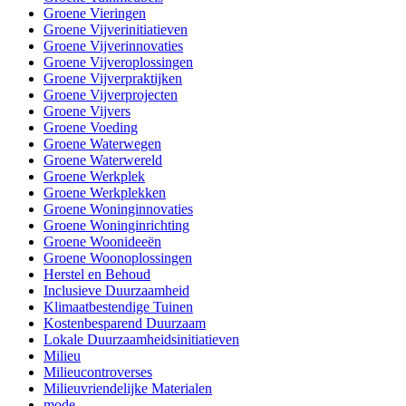
Groene Vieringen
Groene Vijverinitiatieven
Groene Vijverinnovaties
Groene Vijveroplossingen
Groene Vijverpraktijken
Groene Vijverprojecten
Groene Vijvers
Groene Voeding
Groene Waterwegen
Groene Waterwereld
Groene Werkplek
Groene Werkplekken
Groene Woninginnovaties
Groene Woninginrichting
Groene Woonideeën
Groene Woonoplossingen
Herstel en Behoud
Inclusieve Duurzaamheid
Klimaatbestendige Tuinen
Kostenbesparend Duurzaam
Lokale Duurzaamheidsinitiatieven
Milieu
Milieucontroverses
Milieuvriendelijke Materialen
mode