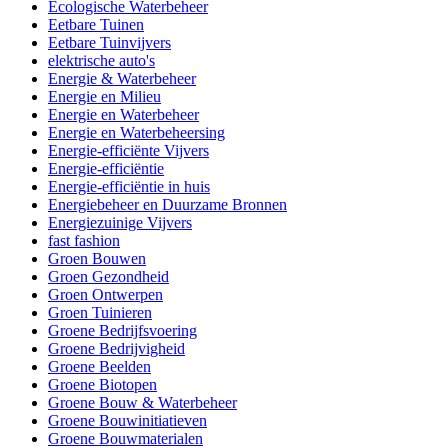
Ecologische Waterbeheer
Eetbare Tuinen
Eetbare Tuinvijvers
elektrische auto's
Energie & Waterbeheer
Energie en Milieu
Energie en Waterbeheer
Energie en Waterbeheersing
Energie-efficiënte Vijvers
Energie-efficiëntie
Energie-efficiëntie in huis
Energiebeheer en Duurzame Bronnen
Energiezuinige Vijvers
fast fashion
Groen Bouwen
Groen Gezondheid
Groen Ontwerpen
Groen Tuinieren
Groene Bedrijfsvoering
Groene Bedrijvigheid
Groene Beelden
Groene Biotopen
Groene Bouw & Waterbeheer
Groene Bouwinitiatieven
Groene Bouwmaterialen