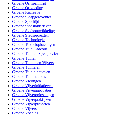
Groene Ontspanning
Groene Opvoeding
Groene Recreatie
Groene Slaapgewoontes
Groene Speeltijd
Groene Stadsinitiatieven
Groene Stadsontwikkeling
Groene Stadsprojecten
Groene Technologie
Groene Textieloplossingen
Groene Tuin Cadeaus
Groene Tuin en Speelplezier
Groene Tuinen
Groene Tuinen en Vijvers
Groene Tuinieren
Groene Tuininitiatieven
Groene Tuinmeubels
Groene Vieringen
Groene Vijverinitiatieven
Groene Vijverinnovaties
Groene Vijveroplossingen
Groene Vijverpraktijken
Groene Vijverprojecten
Groene Vijvers
Groene Voeding