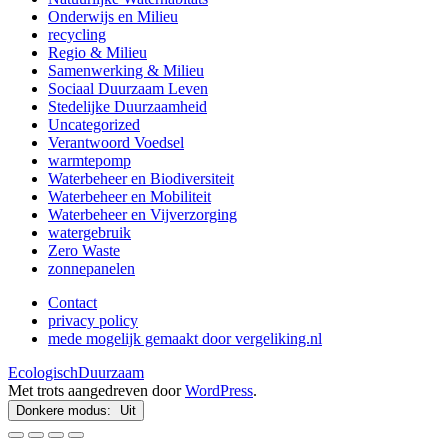
Onderwijs en Milieu
recycling
Regio & Milieu
Samenwerking & Milieu
Sociaal Duurzaam Leven
Stedelijke Duurzaamheid
Uncategorized
Verantwoord Voedsel
warmtepomp
Waterbeheer en Biodiversiteit
Waterbeheer en Mobiliteit
Waterbeheer en Vijverzorging
watergebruik
Zero Waste
zonnepanelen
Contact
privacy policy
mede mogelijk gemaakt door vergeliking.nl
EcologischDuurzaam
Met trots aangedreven door
WordPress
.
Donkere modus: