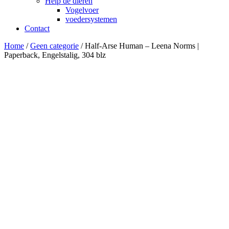
Help de dieren
Vogelvoer
voedersystemen
Contact
Home
/
Geen categorie
/ Half-Arse Human – Leena Norms |
Paperback, Engelstalig, 304 blz