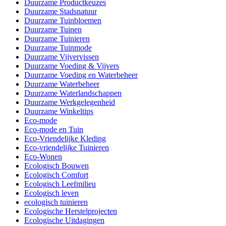
Duurzame Productkeuzes
Duurzame Stadsnatuur
Duurzame Tuinbloemen
Duurzame Tuinen
Duurzame Tuinieren
Duurzame Tuinmode
Duurzame Vijvervissen
Duurzame Voeding & Vijvers
Duurzame Voeding en Waterbeheer
Duurzame Waterbeheer
Duurzame Waterlandschappen
Duurzame Werkgelegenheid
Duurzame Winkeltips
Eco-mode
Eco-mode en Tuin
Eco-Vriendelijke Kleding
Eco-vriendelijke Tuinieren
Eco-Wonen
Ecologisch Bouwen
Ecologisch Comfort
Ecologisch Leefmilieu
Ecologisch leven
ecologisch tuinieren
Ecologische Herstelprojecten
Ecologische Uitdagingen