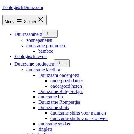
Ga
EcologischDuurzaam
naar
de
Menu
Sluiten
inhoud
Open
Duurzaamheid
menu
zonnepanelen
duurzame producten
bamboe
Ecologisch leven
Open
Duurzame producten
menu
duurzame kleding
Duurzaam ondergoed
ondergoed dames
ondergoed heren
Duurzame Baby Sokjes
duurzame bh
Duurzame Rompertjes
Duurzame shirts
duurzame shirts voor mannen
duurzame shirts voor vrouwen
duurzame sokken
singlets