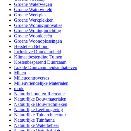
Groene Waterwegen
Groene Waterwereld
Groene Werkplek
Groene Werkplekken
Groene Woninginnovaties
Groene Woninginrichting
Groene Woonideeën
Groene Woonoplossingen
Herstel en Behoud
Inclusieve Duurzaamheid
Klimaatbestendige Tuinen
Kostenbesparend Duurzaam
Lokale Duurzaamheidsinitiatieven
Milieu
Milieucontroverses
Milieuvriendelijke Materialen
mode
Natuurbehoud en Recreatie
Natuurlijke Bouwmaterialen
Natuurlijke Bouwtechnieken
Natuurlijke Leefomgeving
Natuurlijke Tuinarchitectuur
Natuurlijke Tuinfauna
Natuurlijke Waterbeheer
Natuurlijke Waterhabitats