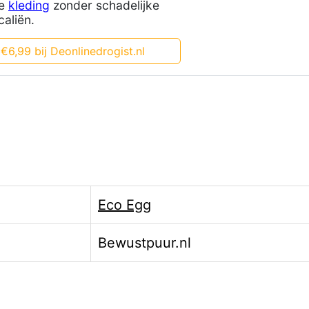
ne
kleding
zonder schadelijke
aliën.
€6,99 bij Deonlinedrogist.nl
Eco Egg
Bewustpuur.nl