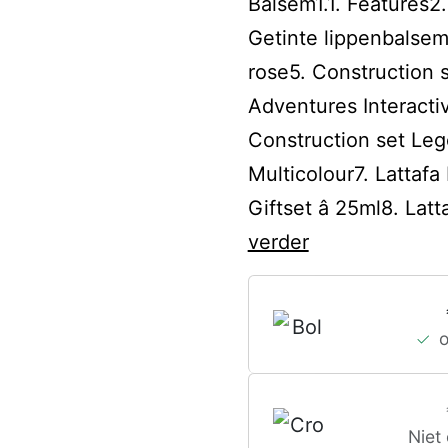
Balsem1.1. Features2
Getinte lippenbalsem
rose5. Construction
Adventures Interacti
Construction set Leg
Multicolour7. Lattaf
Giftset â 25ml8. Lat
Dr.
verder
PAWPAW
Tinted
Balm
–
Peach
Niet
Pink