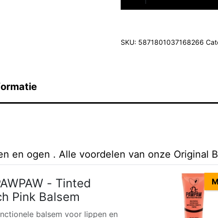
SKU:
5871801037168266
Cat
formatie
n en ogen . Alle voordelen van onze Original B
PAWPAW - Tinted
M
h Pink Balsem
unctionele balsem voor lippen en