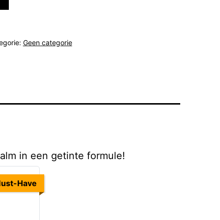
egorie:
Geen categorie
alm in een getinte formule!
ust-Have