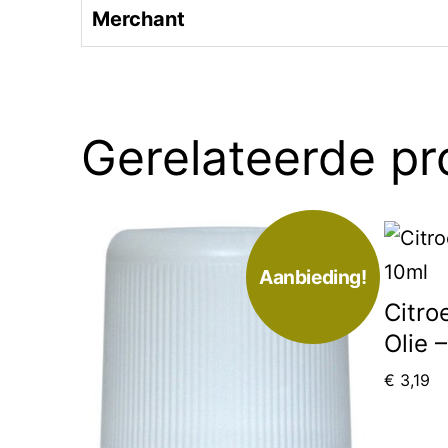
Merchant
Gerelateerde p
Aanbieding!
Citro
Olie 
€
3,19