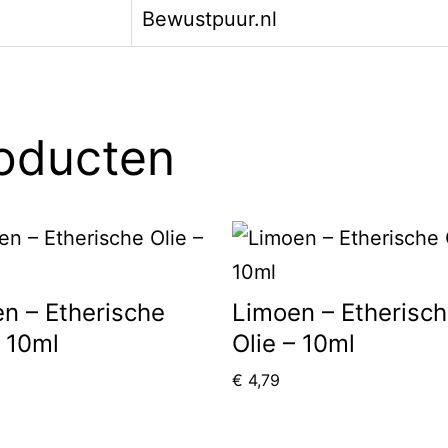
Bewustpuur.nl
roducten
en – Etherische
Limoen – Etherisc
– 10ml
Olie – 10ml
€
4,79