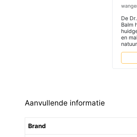
wange
De Dr
Balm 
huidg
en mak
natuur
Aanvullende informatie
Brand