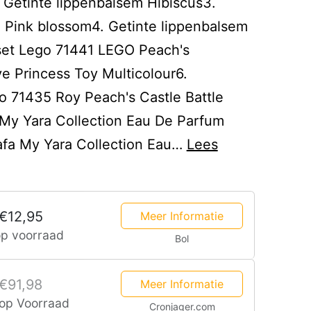
. Getinte lippenbalsem Hibiscus3.
 Pink blossom4. Getinte lippenbalsem
 set Lego 71441 LEGO Peach's
ve Princess Toy Multicolour6.
o 71435 Roy Peach's Castle Battle
a My Yara Collection Eau De Parfum
tafa My Yara Collection Eau…
Lees
€12,95
Meer Informatie
op voorraad
Bol
€91,98
Meer Informatie
 op Voorraad
Cronjager.com