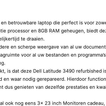
 en betrouwbare laptop die perfect is voor zowel
eratie processor en 8GB RAM geheugen, biedt d
jkertijd te draaien.
ldere en scherpe weergave van al uw documente
gruimte voor al uw bestanden en programma’s, 
ng.
t, is dat deze Dell Latitude 3490 refurbished i
erd en waar nodig gerepareerd. Hierdoor functio
unt dus genieten van dezelfde prestaties en kwal
e deal ook nog eens 3x 23 inch Monitoren cadea