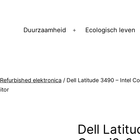
Duurzaamheid
Ecologisch leven
Open
menu
Refurbished elektronica
/ Dell Latitude 3490 – Intel C
itor
Dell Latitu