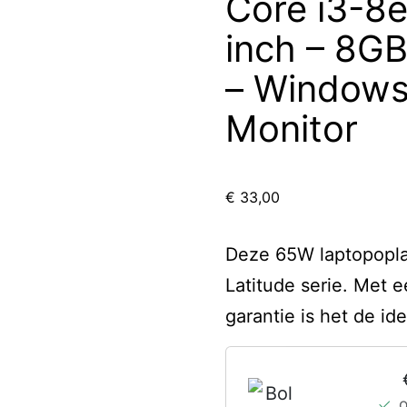
Core i3-8e
inch – 8G
– Windows 
Monitor
€
33,00
Deze 65W laptopoplad
Latitude serie. Met e
garantie is het de id