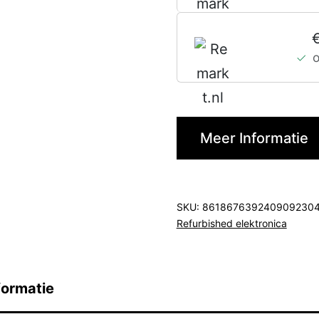
Meer Informatie
SKU:
861867639240909230
Refurbished elektronica
formatie