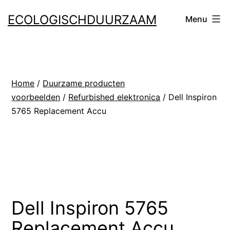
Ga
ECOLOGISCHDUURZAAM
Menu
naar
de
inhoud
Home
/
Duurzame producten
voorbeelden
/
Refurbished elektronica
/ Dell Inspiron
5765 Replacement Accu
Dell Inspiron 5765
Replacement Accu