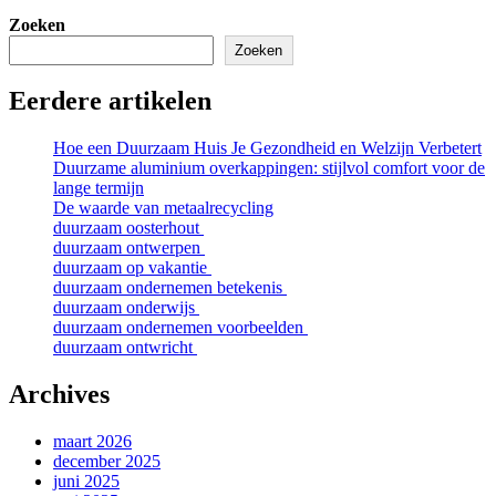
Zoeken
Zoeken
Eerdere artikelen
Hoe een Duurzaam Huis Je Gezondheid en Welzijn Verbetert
Duurzame aluminium overkappingen: stijlvol comfort voor de
lange termijn
De waarde van metaalrecycling
duurzaam oosterhout
duurzaam ontwerpen
duurzaam op vakantie
duurzaam ondernemen betekenis
duurzaam onderwijs
duurzaam ondernemen voorbeelden
duurzaam ontwricht
Archives
maart 2026
december 2025
juni 2025