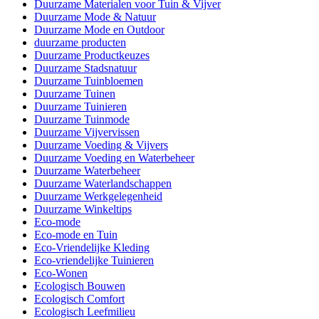
Duurzame Materialen voor Tuin & Vijver
Duurzame Mode & Natuur
Duurzame Mode en Outdoor
duurzame producten
Duurzame Productkeuzes
Duurzame Stadsnatuur
Duurzame Tuinbloemen
Duurzame Tuinen
Duurzame Tuinieren
Duurzame Tuinmode
Duurzame Vijvervissen
Duurzame Voeding & Vijvers
Duurzame Voeding en Waterbeheer
Duurzame Waterbeheer
Duurzame Waterlandschappen
Duurzame Werkgelegenheid
Duurzame Winkeltips
Eco-mode
Eco-mode en Tuin
Eco-Vriendelijke Kleding
Eco-vriendelijke Tuinieren
Eco-Wonen
Ecologisch Bouwen
Ecologisch Comfort
Ecologisch Leefmilieu