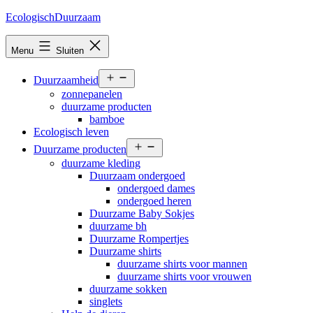
Ga
EcologischDuurzaam
naar
de
Menu
Sluiten
inhoud
Open
Duurzaamheid
menu
zonnepanelen
duurzame producten
bamboe
Ecologisch leven
Open
Duurzame producten
menu
duurzame kleding
Duurzaam ondergoed
ondergoed dames
ondergoed heren
Duurzame Baby Sokjes
duurzame bh
Duurzame Rompertjes
Duurzame shirts
duurzame shirts voor mannen
duurzame shirts voor vrouwen
duurzame sokken
singlets