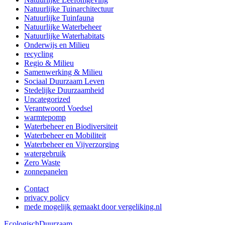
Natuurlijke Tuinarchitectuur
Natuurlijke Tuinfauna
Natuurlijke Waterbeheer
Natuurlijke Waterhabitats
Onderwijs en Milieu
recycling
Regio & Milieu
Samenwerking & Milieu
Sociaal Duurzaam Leven
Stedelijke Duurzaamheid
Uncategorized
Verantwoord Voedsel
warmtepomp
Waterbeheer en Biodiversiteit
Waterbeheer en Mobiliteit
Waterbeheer en Vijverzorging
watergebruik
Zero Waste
zonnepanelen
Contact
privacy policy
mede mogelijk gemaakt door vergeliking.nl
EcologischDuurzaam