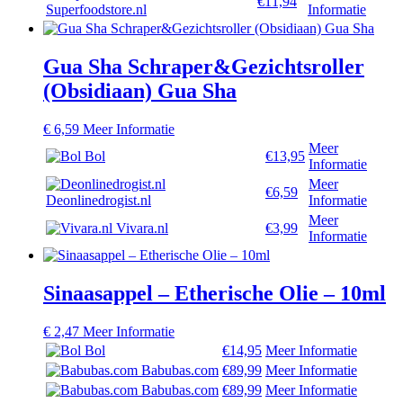
€11,94
Superfoodstore.nl
Informatie
Gua Sha Schraper&Gezichtsroller
(Obsidiaan) Gua Sha
€
6,59
Meer Informatie
Meer
Bol
€13,95
Informatie
Meer
€6,59
Deonlinedrogist.nl
Informatie
Meer
Vivara.nl
€3,99
Informatie
Sinaasappel – Etherische Olie – 10ml
€
2,47
Meer Informatie
Bol
€14,95
Meer Informatie
Babubas.com
€89,99
Meer Informatie
Babubas.com
€89,99
Meer Informatie