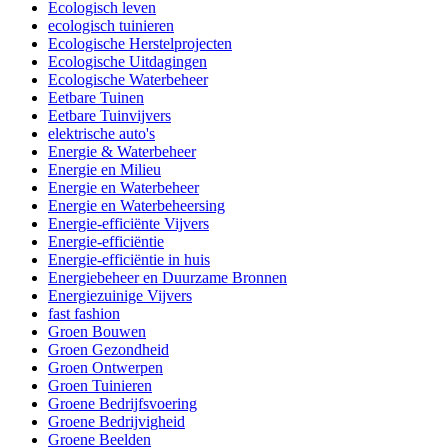
Ecologisch leven
ecologisch tuinieren
Ecologische Herstelprojecten
Ecologische Uitdagingen
Ecologische Waterbeheer
Eetbare Tuinen
Eetbare Tuinvijvers
elektrische auto's
Energie & Waterbeheer
Energie en Milieu
Energie en Waterbeheer
Energie en Waterbeheersing
Energie-efficiënte Vijvers
Energie-efficiëntie
Energie-efficiëntie in huis
Energiebeheer en Duurzame Bronnen
Energiezuinige Vijvers
fast fashion
Groen Bouwen
Groen Gezondheid
Groen Ontwerpen
Groen Tuinieren
Groene Bedrijfsvoering
Groene Bedrijvigheid
Groene Beelden