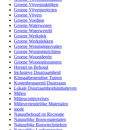
Groene Vijverpraktijken
Groene Vijverprojecten
Groene Vijvers
Groene Voeding
Groene Waterwegen
Groene Waterwereld
Groene Werkplek
Groene Werkplekken
Groene Woninginnovaties
Groene Woninginrichting
Groene Woonideeën
Groene Woonoplossingen
Herstel en Behoud
Inclusieve Duurzaamheid
Klimaatbestendige Tuinen
Kostenbesparend Duurzaam
Lokale Duurzaamheidsinitiatieven
Milieu
Milieucontroverses
Milieuvriendelijke Materialen
mode
Natuurbehoud en Recreatie
Natuurlijke Bouwmaterialen
Natuurlijke Bouwtechnieken
Natuurlijke Leefomgeving