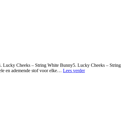
. Lucky Cheeks – String White Bunny5. Lucky Cheeks – String
Bunny
ele en ademende stof voor elke…
Lees verder
Bums
V-
neck
T-
shirt
Dames