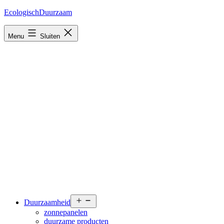
Ga
EcologischDuurzaam
naar
de
Menu
Sluiten
inhoud
Open
Duurzaamheid
menu
zonnepanelen
duurzame producten