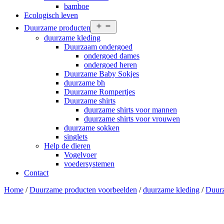
bamboe
Ecologisch leven
Open
Duurzame producten
menu
duurzame kleding
Duurzaam ondergoed
ondergoed dames
ondergoed heren
Duurzame Baby Sokjes
duurzame bh
Duurzame Rompertjes
Duurzame shirts
duurzame shirts voor mannen
duurzame shirts voor vrouwen
duurzame sokken
singlets
Help de dieren
Vogelvoer
voedersystemen
Contact
Home
/
Duurzame producten voorbeelden
/
duurzame kleding
/
Duurz