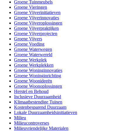
Groene Tuinmeubels
Groene Vieringen
Groene Vijverinitiatieven
Groene Vijverinnovaties
Groene Vijveroplossingen
Groene Vijverpraktijken
Groene Vijverprojecten
Groene Vijvers
Groene Voeding
Groene Waterwegen
Groene Waterwereld
Groene Werkplek
Groene Werkplekken
Groene Woninginnovaties
Groene Woninginrichting
Groene Woonideeën
Groene Woonoplossingen
Herstel en Behoud
Inclusieve Duurzaamheid
Klimaatbestendige Tuinen
Kostenbesparend Duurzaam
Lokale Duurzaamheidsinitiatieven
Milieu
Milieucontroverses
Milieuvriendelijke Materialen