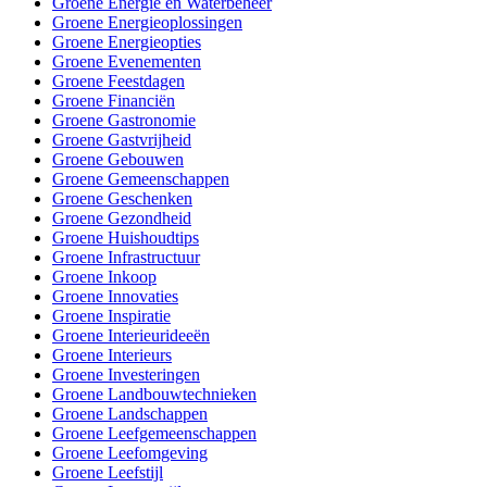
Groene Energie en Waterbeheer
Groene Energieoplossingen
Groene Energieopties
Groene Evenementen
Groene Feestdagen
Groene Financiën
Groene Gastronomie
Groene Gastvrijheid
Groene Gebouwen
Groene Gemeenschappen
Groene Geschenken
Groene Gezondheid
Groene Huishoudtips
Groene Infrastructuur
Groene Inkoop
Groene Innovaties
Groene Inspiratie
Groene Interieurideeën
Groene Interieurs
Groene Investeringen
Groene Landbouwtechnieken
Groene Landschappen
Groene Leefgemeenschappen
Groene Leefomgeving
Groene Leefstijl