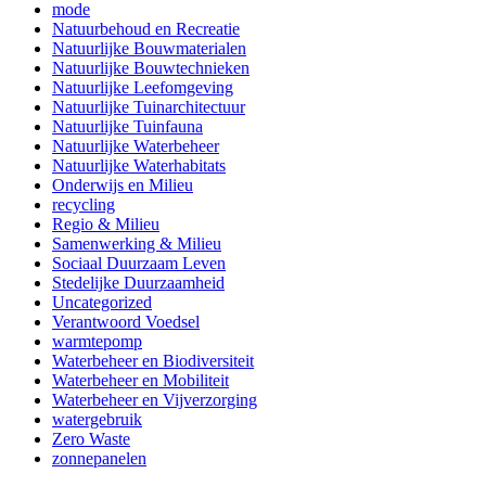
mode
Natuurbehoud en Recreatie
Natuurlijke Bouwmaterialen
Natuurlijke Bouwtechnieken
Natuurlijke Leefomgeving
Natuurlijke Tuinarchitectuur
Natuurlijke Tuinfauna
Natuurlijke Waterbeheer
Natuurlijke Waterhabitats
Onderwijs en Milieu
recycling
Regio & Milieu
Samenwerking & Milieu
Sociaal Duurzaam Leven
Stedelijke Duurzaamheid
Uncategorized
Verantwoord Voedsel
warmtepomp
Waterbeheer en Biodiversiteit
Waterbeheer en Mobiliteit
Waterbeheer en Vijverzorging
watergebruik
Zero Waste
zonnepanelen