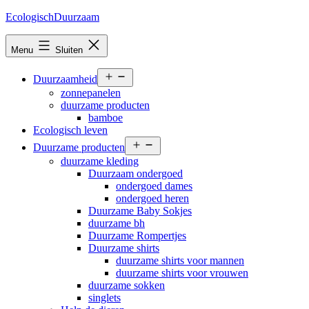
Ga
EcologischDuurzaam
naar
de
Menu
Sluiten
inhoud
Open
Duurzaamheid
menu
zonnepanelen
duurzame producten
bamboe
Ecologisch leven
Open
Duurzame producten
menu
duurzame kleding
Duurzaam ondergoed
ondergoed dames
ondergoed heren
Duurzame Baby Sokjes
duurzame bh
Duurzame Rompertjes
Duurzame shirts
duurzame shirts voor mannen
duurzame shirts voor vrouwen
duurzame sokken
singlets