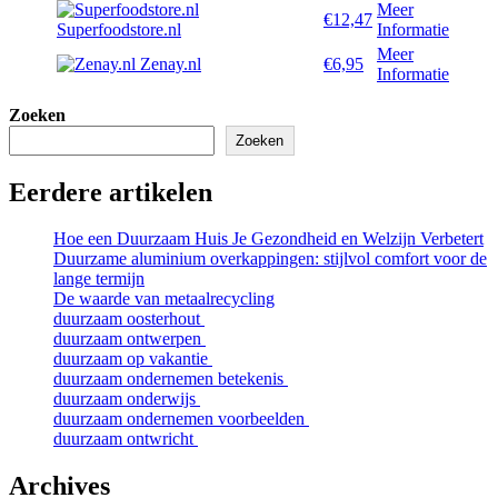
Meer
€12,47
Superfoodstore.nl
Informatie
Meer
Zenay.nl
€6,95
Informatie
Zoeken
Zoeken
Eerdere artikelen
Hoe een Duurzaam Huis Je Gezondheid en Welzijn Verbetert
Duurzame aluminium overkappingen: stijlvol comfort voor de
lange termijn
De waarde van metaalrecycling
duurzaam oosterhout
duurzaam ontwerpen
duurzaam op vakantie
duurzaam ondernemen betekenis
duurzaam onderwijs
duurzaam ondernemen voorbeelden
duurzaam ontwricht
Archives