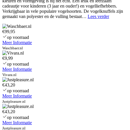
kleuren en vormgeving is hij net echt. Een leuk en leerzaam
cadeautje voor kinderen (3 jaar en ouder!) en vogelliefhebbers.
Verkrijgbaar in vele populaire vogelsoorten. De vogelknuffels zijn
Bunny
gemaakt van polyester en de vulling bestaat…
Lees verder
Bums
Bikershorts
€99,95
Kinderen
op voorraad
Meer Informatie
Waschbaer.nl
€9,99
op voorraad
Meer Informatie
Vivara.nl
€43,20
op voorraad
Meer Informatie
Justpleasure.nl
€43,20
op voorraad
Meer Informatie
Justpleasure.nl