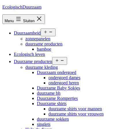
Ga
EcologischDuurzaam
naar
de
Menu
Sluiten
inhoud
Open
Duurzaamheid
menu
zonnepanelen
duurzame producten
bamboe
Ecologisch leven
Open
Duurzame producten
menu
duurzame kleding
Duurzaam ondergoed
ondergoed dames
ondergoed heren
Duurzame Baby Sokjes
duurzame bh
Duurzame Rompertjes
Duurzame shirts
duurzame shirts voor mannen
duurzame shirts voor vrouwen
duurzame sokken
singlets