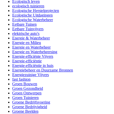
Ecologisch leven
ecologisch tuinieren
Ecologische Herstelprojecten
Ecologische Uitdagingen
Ecologische Waterbeheer
Eetbare Tuinen
Eetbare Tuinvijvers
elektrische auto's
Energie & Waterbeheer
Energie en Milieu
Energie en Waterbeheer
Energie en Waterbeheersing
Energie-efficiënte Vijvers
Energie-efficiëntie
Energie-efficiëntie in huis
Energiebeheer en Duurzame Bronnen
Energiezuinige Vijvers
fast fashion
Groen Bouwen
Groen Gezondheid
Groen Ontwerpen
Groen Tuinieren
Groene Bedrijfsvoering
Groene Bedrijvigheid
Groene Beelden