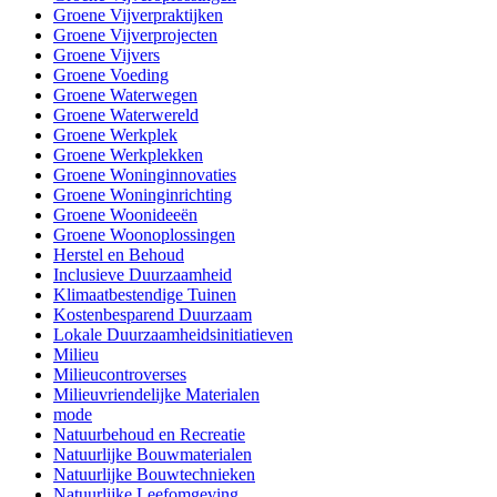
Groene Vijverpraktijken
Groene Vijverprojecten
Groene Vijvers
Groene Voeding
Groene Waterwegen
Groene Waterwereld
Groene Werkplek
Groene Werkplekken
Groene Woninginnovaties
Groene Woninginrichting
Groene Woonideeën
Groene Woonoplossingen
Herstel en Behoud
Inclusieve Duurzaamheid
Klimaatbestendige Tuinen
Kostenbesparend Duurzaam
Lokale Duurzaamheidsinitiatieven
Milieu
Milieucontroverses
Milieuvriendelijke Materialen
mode
Natuurbehoud en Recreatie
Natuurlijke Bouwmaterialen
Natuurlijke Bouwtechnieken
Natuurlijke Leefomgeving