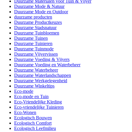
Duurzame Materialen voor Tuin & Vijver
Duurzame Mode & Natuur
Duurzame Mode en Outdoor
duurzame producten
Duurzame Productkeuzes
Duurzame Stadsnatuur
Duurzame Tuinbloemen
Duurzame Tuinen
Duurzame Tuinieren
Duurzame Tuinmode
Duurzame Vijvervissen
Duurzame Voeding & Vijvers
Duurzame Voeding en Waterbeheer
Duurzame Waterbeheer
Duurzame Waterlandschappen
Duurzame Werkgelegenheid
Duurzame Winkeltips
Eco-mode
Eco-mode en Tuin
Eco-Vriendelijke Kleding
Eco-vriendelijke Tuinieren
Eco-Wonen
Ecologisch Bouwen
Ecologisch Comfort
Ecologisch Leefmilieu