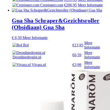
Cronjager.com
€206,95
Meer Informatie
Gua Sha Schraper&Gezichtsroller
(Obsidiaan) Gua Sha
€
6,59
Meer Informatie
Meer
Bol
€13,95
Informatie
Meer
€6,59
Deonlinedrogist.nl
Informatie
Meer
Vivara.nl
€3,99
Informatie