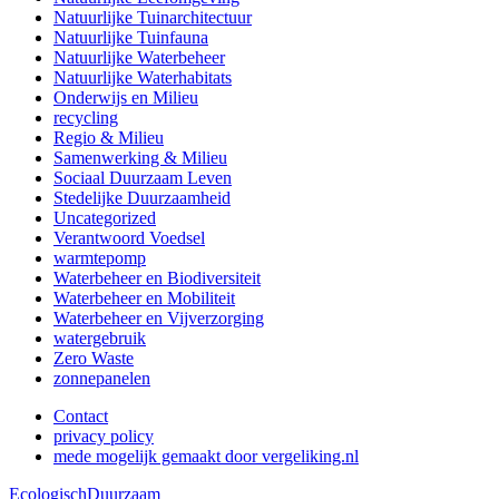
Natuurlijke Tuinarchitectuur
Natuurlijke Tuinfauna
Natuurlijke Waterbeheer
Natuurlijke Waterhabitats
Onderwijs en Milieu
recycling
Regio & Milieu
Samenwerking & Milieu
Sociaal Duurzaam Leven
Stedelijke Duurzaamheid
Uncategorized
Verantwoord Voedsel
warmtepomp
Waterbeheer en Biodiversiteit
Waterbeheer en Mobiliteit
Waterbeheer en Vijverzorging
watergebruik
Zero Waste
zonnepanelen
Contact
privacy policy
mede mogelijk gemaakt door vergeliking.nl
EcologischDuurzaam