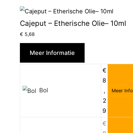
Cajeput – Etherische Olie– 10ml
€
5,68
Meer Informatie
€
8
Bol
,
Meer Inf
2
9
€