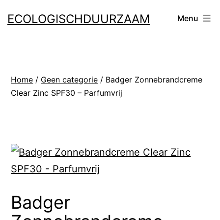
Ga
ECOLOGISCHDUURZAAM
Menu
naar
de
inhoud
Home
/
Geen categorie
/ Badger Zonnebrandcreme
Clear Zinc SPF30 – Parfumvrij
Badger