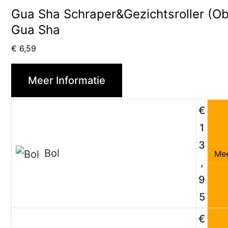
Gua Sha Schraper&Gezichtsroller (Ob
Gua Sha
€
6,59
Meer Informatie
€
1
3
Bol
Mee
,
9
5
€