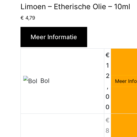
Limoen – Etherische Olie – 10ml
€
4,79
Meer Informatie
€
1
2
Bol
Meer Inf
,
0
0
€
8