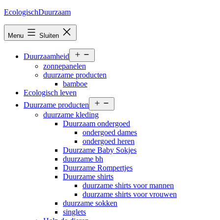
Ga
EcologischDuurzaam
naar
de
Menu
Sluiten
inhoud
Open
Duurzaamheid
menu
zonnepanelen
duurzame producten
bamboe
Ecologisch leven
Open
Duurzame producten
menu
duurzame kleding
Duurzaam ondergoed
ondergoed dames
ondergoed heren
Duurzame Baby Sokjes
duurzame bh
Duurzame Rompertjes
Duurzame shirts
duurzame shirts voor mannen
duurzame shirts voor vrouwen
duurzame sokken
singlets