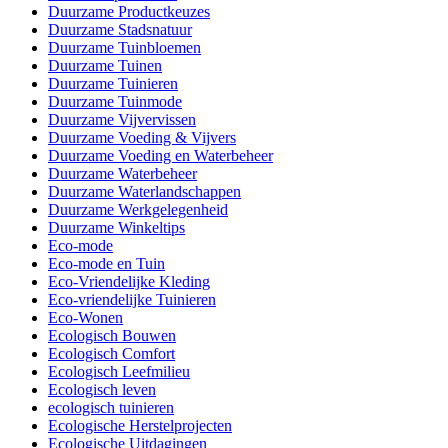
Duurzame Productkeuzes
Duurzame Stadsnatuur
Duurzame Tuinbloemen
Duurzame Tuinen
Duurzame Tuinieren
Duurzame Tuinmode
Duurzame Vijvervissen
Duurzame Voeding & Vijvers
Duurzame Voeding en Waterbeheer
Duurzame Waterbeheer
Duurzame Waterlandschappen
Duurzame Werkgelegenheid
Duurzame Winkeltips
Eco-mode
Eco-mode en Tuin
Eco-Vriendelijke Kleding
Eco-vriendelijke Tuinieren
Eco-Wonen
Ecologisch Bouwen
Ecologisch Comfort
Ecologisch Leefmilieu
Ecologisch leven
ecologisch tuinieren
Ecologische Herstelprojecten
Ecologische Uitdagingen