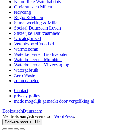
Natuurlijke Waterhabitats
Onderwijs en Milieu
recycling
Regio & Milieu
Samenwerking & Milieu
Sociaal Duurzaam Leven
Stedelijke Duurzaamheid
Uncategorized
Verantwoord Voedsel
warmtepomp
Waterbeheer en Biodiversiteit
Waterbeheer en Mobiliteit
Waterbeheer en Vijverzorging
watergebruik
Zero Waste
zonnepanelen
Contact
privacy policy
mede mogelijk gemaakt door vergeliking.nl
EcologischDuurzaam
Met trots aangedreven door
WordPress
.
Donkere modus: