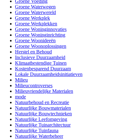
Groene Voeding
Groene Waterwegen
Groene Waterwereld
Groene Werkplek
Groene Werkplekken
Groene Woninginnovaties
Groene Woninginrichting
Groene Woonideeën
Groene Woonoplossingen
Herstel en Behoud
Inclusieve Duurzaamheid
Klimaatbestendige Tuinen
Kostenbesparend Duurzaam
Lokale Duurzaamheidsinitiatieven
Milieu
Milieucontroverses
Milieuvriendelijke Materialen
mode
Natuurbehoud en Recreatie
Natuurlijke Bouwmaterialen
Natuurlijke Bouwtechnieken
Natuurlijke Leefomgeving
Natuurlijke Tuinarchitectuur
Natuurlijke Tuinfauna
Natuurlijke Waterbeheer