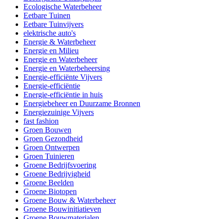
Ecologische Waterbeheer
Eetbare Tuinen
Eetbare Tuinvijvers
elektrische auto's
Energie & Waterbeheer
Energie en Milieu
Energie en Waterbeheer
Energie en Waterbeheersing
Energie-efficiënte Vijvers
Energie-efficiëntie
Energie-efficiëntie in huis
Energiebeheer en Duurzame Bronnen
Energiezuinige Vijvers
fast fashion
Groen Bouwen
Groen Gezondheid
Groen Ontwerpen
Groen Tuinieren
Groene Bedrijfsvoering
Groene Bedrijvigheid
Groene Beelden
Groene Biotopen
Groene Bouw & Waterbeheer
Groene Bouwinitiatieven
Groene Bouwmaterialen