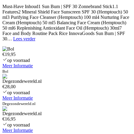
Must-Have Inhoud1 Sun Bum | SPF 30 Zonnebrand Stick1.1
Features2 Mineral Shield Face Sunscreen SPF 30 (Hemptouch) 50
ml3 Purifying Face Cleanser (Hemptouch) 100 ml4 Nurturing Face
Cream (Hemptouch) 50 ml5 Balancing Face Cream (Hemptouch)
50 ml6 Replenishing Antioxidant Face Oil (Hemptouch) 30ml7
Face and Body Routine Pack Rice InnovaGoods Sun Bum | SPF
Attitude
30…
Lees verder
Tinted
Mineral
€19,95
Sunscreen
Stick
op voorraad
Face
Meer Informatie
–
Bol
SPF30
Plasticvrij
€28,00
op voorraad
Meer Informatie
Degezondewereld.nl
€16,95
op voorraad
Meer Informatie