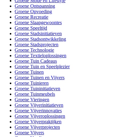
Groene Mode en Lifestyle
Groene Ontspanning
Groene Opvoeding
Groene Recreatie
Groene Slaapgewoontes
Groene Speeltijd
Groene Stadsinitiatieven
Groene Stadsontwikkeling
Groene Stadsprojecten
Groene Technologie
Groene Textieloplossingen
Groene Tuin Cadeaus
Groene Tuin en Speelplezier
Groene Tuinen
Groene Tuinen en Vijvers
Groene Tuinieren
Groene Tuininitiatieven
Groene Tuinmeubels
Groene Vieringen
Groene Vijverinitiatieven
Groene Vijverinnovaties
Groene Vijveroplossingen
Groene Vijverpraktijken
Groene Vijverprojecten
Groene Vijvers