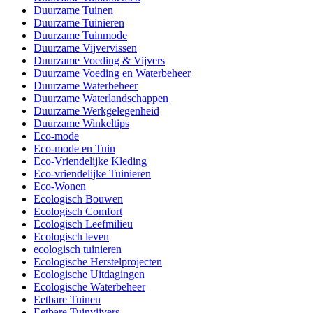
Duurzame Tuinen
Duurzame Tuinieren
Duurzame Tuinmode
Duurzame Vijvervissen
Duurzame Voeding & Vijvers
Duurzame Voeding en Waterbeheer
Duurzame Waterbeheer
Duurzame Waterlandschappen
Duurzame Werkgelegenheid
Duurzame Winkeltips
Eco-mode
Eco-mode en Tuin
Eco-Vriendelijke Kleding
Eco-vriendelijke Tuinieren
Eco-Wonen
Ecologisch Bouwen
Ecologisch Comfort
Ecologisch Leefmilieu
Ecologisch leven
ecologisch tuinieren
Ecologische Herstelprojecten
Ecologische Uitdagingen
Ecologische Waterbeheer
Eetbare Tuinen
Eetbare Tuinvijvers