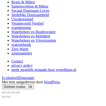
Regio & Milieu
Samenwerking & Milieu
Sociaal Duurzaam Leven
Stedelijke Duurzaamheid
Uncategorized
Verantwoord Voedsel
warmtepomp
Waterbeheer en Biodiversiteit
Waterbeheer en Mobiliteit
Waterbeheer en Vijverzorging
watergebruik
Zero Waste
zonnepanelen
Contact
privacy policy
mede mogelijk gemaakt door vergeliking.nl
EcologischDuurzaam
Met trots aangedreven door
WordPress
.
Donkere modus: