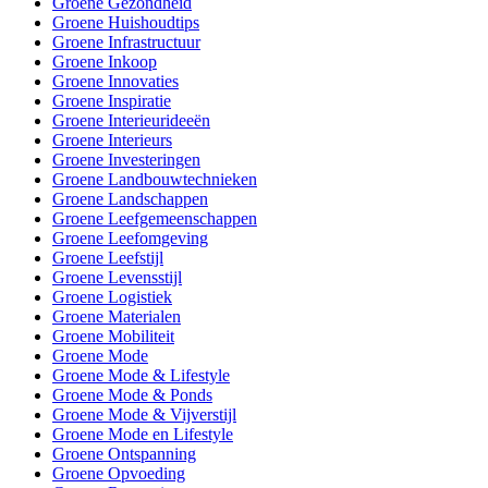
Groene Gezondheid
Groene Huishoudtips
Groene Infrastructuur
Groene Inkoop
Groene Innovaties
Groene Inspiratie
Groene Interieurideeën
Groene Interieurs
Groene Investeringen
Groene Landbouwtechnieken
Groene Landschappen
Groene Leefgemeenschappen
Groene Leefomgeving
Groene Leefstijl
Groene Levensstijl
Groene Logistiek
Groene Materialen
Groene Mobiliteit
Groene Mode
Groene Mode & Lifestyle
Groene Mode & Ponds
Groene Mode & Vijverstijl
Groene Mode en Lifestyle
Groene Ontspanning
Groene Opvoeding