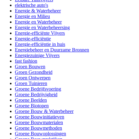
elektrische auto's
Energie & Waterbeheer
Energie en Milieu
Energie en Waterbeheer
Energie en Waterbeheersing
Energie-efficiënte Vijvers
Energie-efficiëntie
Energie-efficiëntie in huis
Energiebeheer en Duurzame Bronnen
Energiezuinige Vijvers
fast fashion
Groen Bouwen
Groen Gezondheid
Groen Ontwerpen
Groen Tuinieren
Groene Bedrijfsvoering
Groene Bedrijvigheid
Groene Beelden
Groene Biotopen
Groene Bouw & Waterbeheer
Groene Bouwinitiatieven
Groene Bouwmaterialen
Groene Bouwmethoden
Groene Bouwoplossingen