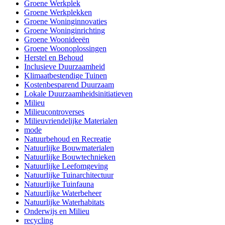
Groene Werkplek
Groene Werkplekken
Groene Woninginnovaties
Groene Woninginrichting
Groene Woonideeën
Groene Woonoplossingen
Herstel en Behoud
Inclusieve Duurzaamheid
Klimaatbestendige Tuinen
Kostenbesparend Duurzaam
Lokale Duurzaamheidsinitiatieven
Milieu
Milieucontroverses
Milieuvriendelijke Materialen
mode
Natuurbehoud en Recreatie
Natuurlijke Bouwmaterialen
Natuurlijke Bouwtechnieken
Natuurlijke Leefomgeving
Natuurlijke Tuinarchitectuur
Natuurlijke Tuinfauna
Natuurlijke Waterbeheer
Natuurlijke Waterhabitats
Onderwijs en Milieu
recycling