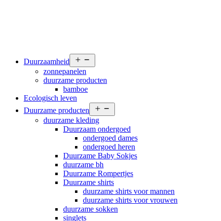
Open
Duurzaamheid
menu
zonnepanelen
duurzame producten
bamboe
Ecologisch leven
Open
Duurzame producten
menu
duurzame kleding
Duurzaam ondergoed
ondergoed dames
ondergoed heren
Duurzame Baby Sokjes
duurzame bh
Duurzame Rompertjes
Duurzame shirts
duurzame shirts voor mannen
duurzame shirts voor vrouwen
duurzame sokken
singlets