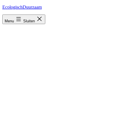
Ga
EcologischDuurzaam
naar
de
Menu
Sluiten
inhoud