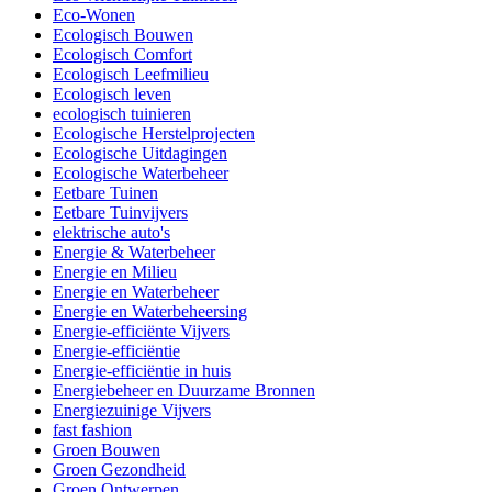
Eco-Wonen
Ecologisch Bouwen
Ecologisch Comfort
Ecologisch Leefmilieu
Ecologisch leven
ecologisch tuinieren
Ecologische Herstelprojecten
Ecologische Uitdagingen
Ecologische Waterbeheer
Eetbare Tuinen
Eetbare Tuinvijvers
elektrische auto's
Energie & Waterbeheer
Energie en Milieu
Energie en Waterbeheer
Energie en Waterbeheersing
Energie-efficiënte Vijvers
Energie-efficiëntie
Energie-efficiëntie in huis
Energiebeheer en Duurzame Bronnen
Energiezuinige Vijvers
fast fashion
Groen Bouwen
Groen Gezondheid
Groen Ontwerpen