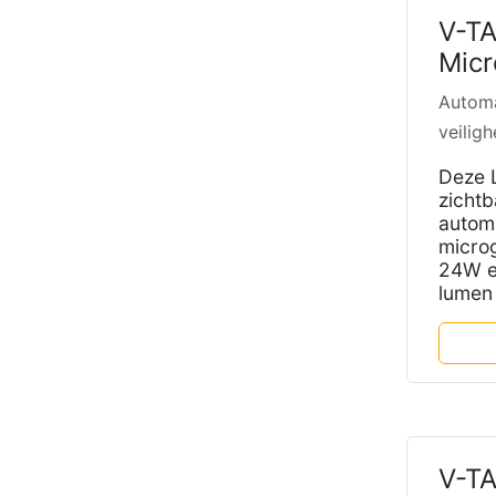
V-TA
Micr
Automa
veiligh
Deze L
zichtb
automa
microg
24W e
lumen 
V-TA