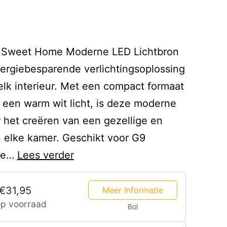
e Sweet Home Moderne LED Lichtbron
energiebesparende verlichtingsoplossing
 elk interieur. Met een compact formaat
n een warm wit licht, is deze moderne
 het creëren van een gezellige en
n elke kamer. Geschikt voor G9
1
tte…
Lees verder
tot
10
€31,95
Meer Informatie
op voorraad
Volt
Bol
Microgolfsensor