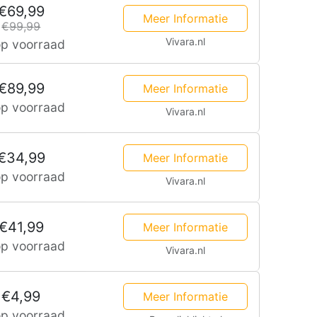
€69,99
&
Meer Informatie
€99,99
Daglichtsensor
Vivara.nl
op voorraad
–
€89,99
Meer Informatie
Geschikt
op voorraad
Vivara.nl
voor
LED
€34,99
Meer Informatie
Highbay
op voorraad
Vivara.nl
Cali
200lm/W
€41,99
Meer Informatie
–
op voorraad
Vivara.nl
2
–
€4,99
Meer Informatie
in
op voorraad