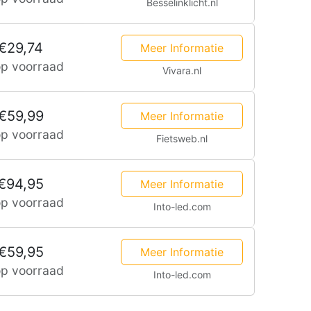
Besselinklicht.nl
-1-
2
€29,74
Meer Informatie
jaar
op voorraad
Vivara.nl
garantie
€59,99
Meer Informatie
op voorraad
Fietsweb.nl
€94,95
Meer Informatie
op voorraad
Into-led.com
€59,95
Meer Informatie
op voorraad
Into-led.com