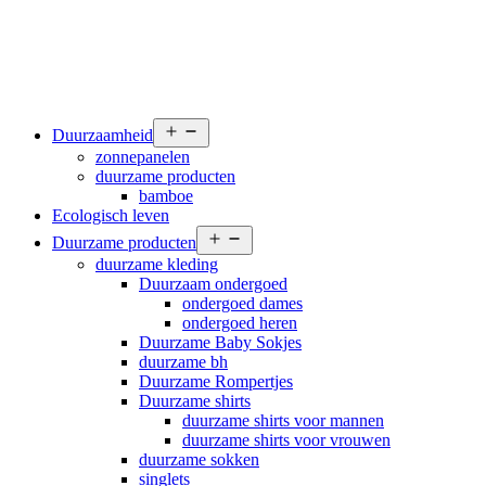
Open
Duurzaamheid
menu
zonnepanelen
duurzame producten
bamboe
Ecologisch leven
Open
Duurzame producten
menu
duurzame kleding
Duurzaam ondergoed
ondergoed dames
ondergoed heren
Duurzame Baby Sokjes
duurzame bh
Duurzame Rompertjes
Duurzame shirts
duurzame shirts voor mannen
duurzame shirts voor vrouwen
duurzame sokken
singlets