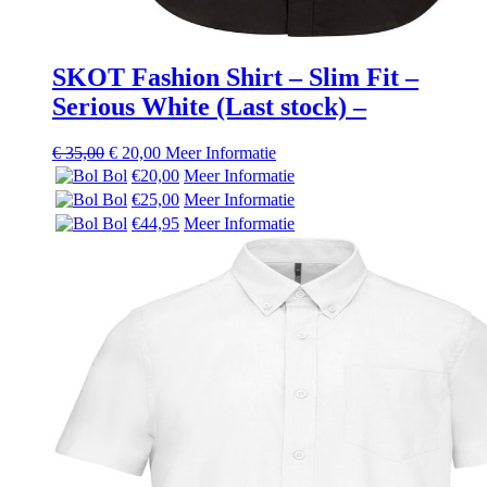
SKOT Fashion Shirt – Slim Fit –
Serious White (Last stock) –
Oorspronkelijke
Huidige
€
35,00
€
20,00
Meer Informatie
prijs
prijs
Bol
€20,00
Meer Informatie
was:
is:
Bol
€25,00
Meer Informatie
€ 35,00.
€ 20,00.
Bol
€44,95
Meer Informatie