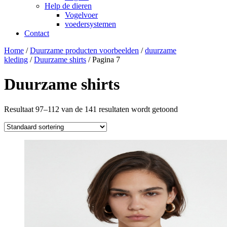
Help de dieren
Vogelvoer
voedersystemen
Contact
Home
/
Duurzame producten voorbeelden
/
duurzame
kleding
/
Duurzame shirts
/ Pagina 7
Duurzame shirts
Resultaat 97–112 van de 141 resultaten wordt getoond