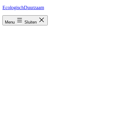
Ga
EcologischDuurzaam
naar
de
Menu
Sluiten
inhoud