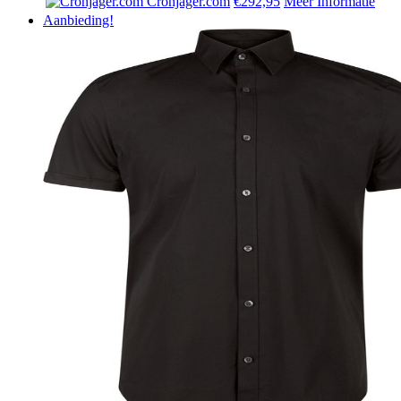
Cronjager.com
€292,95
Meer Informatie
Aanbieding!