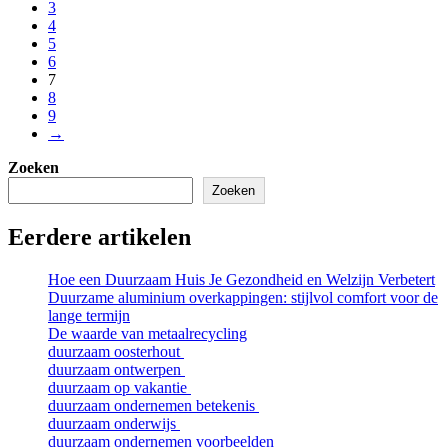
3
4
5
6
7
8
9
→
Zoeken
Zoeken
Eerdere artikelen
Hoe een Duurzaam Huis Je Gezondheid en Welzijn Verbetert
Duurzame aluminium overkappingen: stijlvol comfort voor de
lange termijn
De waarde van metaalrecycling
duurzaam oosterhout
duurzaam ontwerpen
duurzaam op vakantie
duurzaam ondernemen betekenis
duurzaam onderwijs
duurzaam ondernemen voorbeelden