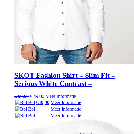
SKOT Fashion Shirt – Slim Fit –
Serious White Contrast –
Oorspronkelijke
Huidige
€
99,00
€
49,00
Meer Informatie
prijs
prijs
Bol
€49,00
Meer Informatie
was:
is:
Bol
Meer Informatie
€ 99,00.
€ 49,00.
Bol
Meer Informatie