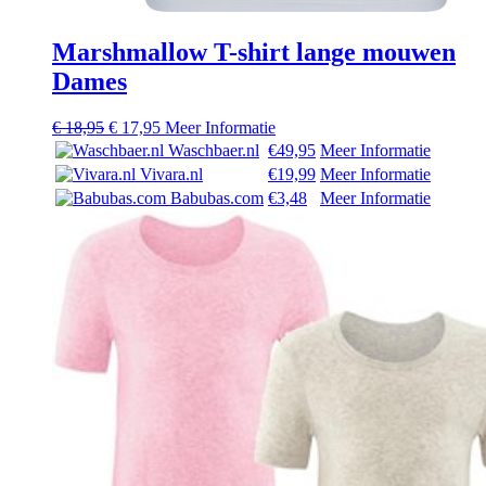
Marshmallow T-shirt lange mouwen
Dames
Oorspronkelijke
Huidige
€
18,95
€
17,95
Meer Informatie
prijs
prijs
Waschbaer.nl
€49,95
Meer Informatie
was:
is:
Vivara.nl
€19,99
Meer Informatie
€ 18,95.
€ 17,95.
Babubas.com
€3,48
Meer Informatie