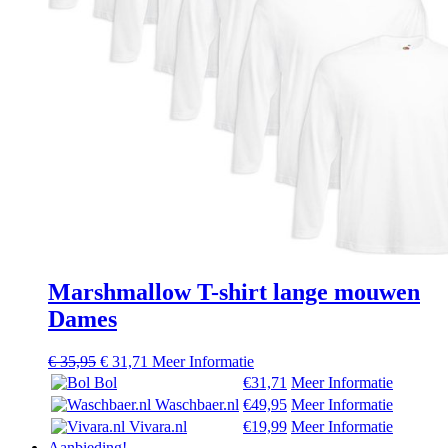
Marshmallow T-shirt lange mouwen
Dames
Oorspronkelijke
Huidige
€
35,95
€
31,71
Meer Informatie
prijs
prijs
Bol
€31,71
Meer Informatie
was:
is:
Waschbaer.nl
€49,95
Meer Informatie
€ 35,95.
€ 31,71.
Vivara.nl
€19,99
Meer Informatie
Aanbieding!