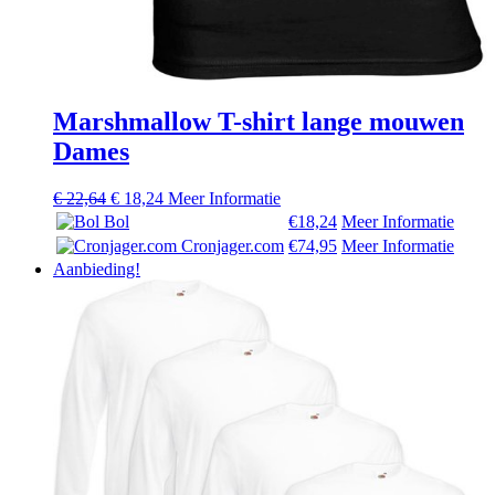
Marshmallow T-shirt lange mouwen
Dames
Oorspronkelijke
Huidige
€
22,64
€
18,24
Meer Informatie
prijs
prijs
Bol
€18,24
Meer Informatie
was:
is:
Cronjager.com
€74,95
Meer Informatie
€ 22,64.
€ 18,24.
Aanbieding!