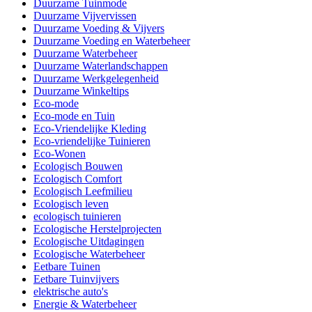
Duurzame Tuinmode
Duurzame Vijvervissen
Duurzame Voeding & Vijvers
Duurzame Voeding en Waterbeheer
Duurzame Waterbeheer
Duurzame Waterlandschappen
Duurzame Werkgelegenheid
Duurzame Winkeltips
Eco-mode
Eco-mode en Tuin
Eco-Vriendelijke Kleding
Eco-vriendelijke Tuinieren
Eco-Wonen
Ecologisch Bouwen
Ecologisch Comfort
Ecologisch Leefmilieu
Ecologisch leven
ecologisch tuinieren
Ecologische Herstelprojecten
Ecologische Uitdagingen
Ecologische Waterbeheer
Eetbare Tuinen
Eetbare Tuinvijvers
elektrische auto's
Energie & Waterbeheer