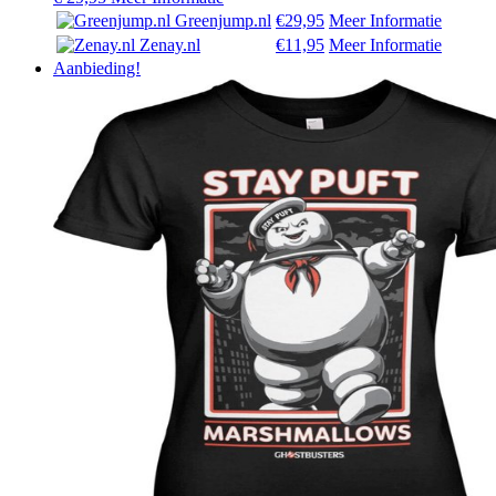
Greenjump.nl
€29,95
Meer Informatie
Zenay.nl
€11,95
Meer Informatie
Aanbieding!