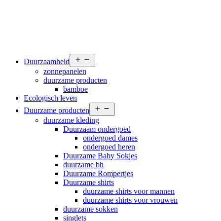
Open
Duurzaamheid
menu
zonnepanelen
duurzame producten
bamboe
Ecologisch leven
Open
Duurzame producten
menu
duurzame kleding
Duurzaam ondergoed
ondergoed dames
ondergoed heren
Duurzame Baby Sokjes
duurzame bh
Duurzame Rompertjes
Duurzame shirts
duurzame shirts voor mannen
duurzame shirts voor vrouwen
duurzame sokken
singlets