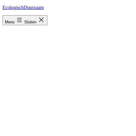
Ga
EcologischDuurzaam
naar
de
Menu
Sluiten
inhoud