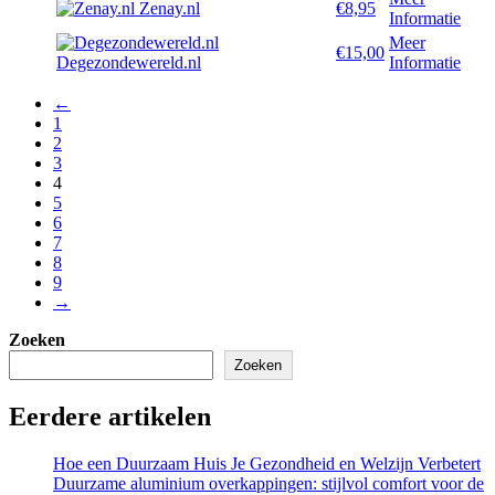
Zenay.nl
€8,95
Informatie
Meer
€15,00
Degezondewereld.nl
Informatie
←
1
2
3
4
5
6
7
8
9
→
Zoeken
Zoeken
Eerdere artikelen
Hoe een Duurzaam Huis Je Gezondheid en Welzijn Verbetert
Duurzame aluminium overkappingen: stijlvol comfort voor de