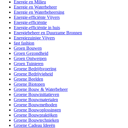
Energie en Milieu
Energie en Waterbeheer
Energie en Waterbeheersing
Energie-efficiënte Vijvers
Energie-efficiëntie
Energie-efficiëntie in huis
Energiebeheer en Duurzame Bronnen
Energiezuinige Vijvers
fast fashion
Groen Bouwen
Groen Gezondheid
Groen Ontwerpen
Groen Tuinieren
Groene Bedrijfsvoering
Groene Bedrijvigheid
Groene Beelden
Groene Biotopen
Groene Bouw & Waterbeheer
Groene Bouwinitiatieven
Groene Bouwmaterialen
Groene Bouwmethoden
Groene Bouwoplossingen
Groene Bouwpraktijken
Groene Bouwtechnieken
Groene Cadeau Ideeën