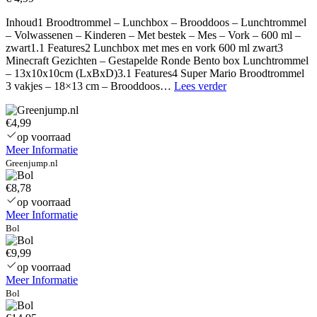
Inhoud1 Broodtrommel – Lunchbox – Brooddoos – Lunchtrommel
– Volwassenen – Kinderen – Met bestek – Mes – Vork – 600 ml –
zwart1.1 Features2 Lunchbox met mes en vork 600 ml zwart3
Minecraft Gezichten – Gestapelde Ronde Bento box Lunchtrommel
– 13x10x10cm (LxBxD)3.1 Features4 Super Mario Broodtrommel
Yumbox
3 vakjes – 18×13 cm – Brooddoos…
Lees verder
Original
Bento
€4,99
Lunchbox
6
op voorraad
Vakken
Meer Informatie
–
Greenjump.nl
Hazy
Gray/Paris
€8,78
op voorraad
Meer Informatie
Bol
€9,99
op voorraad
Meer Informatie
Bol