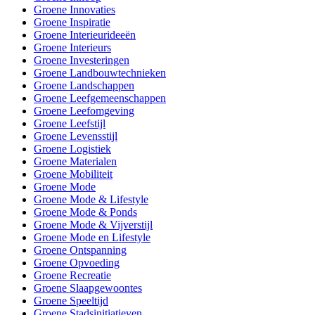
Groene Innovaties
Groene Inspiratie
Groene Interieurideeën
Groene Interieurs
Groene Investeringen
Groene Landbouwtechnieken
Groene Landschappen
Groene Leefgemeenschappen
Groene Leefomgeving
Groene Leefstijl
Groene Levensstijl
Groene Logistiek
Groene Materialen
Groene Mobiliteit
Groene Mode
Groene Mode & Lifestyle
Groene Mode & Ponds
Groene Mode & Vijverstijl
Groene Mode en Lifestyle
Groene Ontspanning
Groene Opvoeding
Groene Recreatie
Groene Slaapgewoontes
Groene Speeltijd
Groene Stadsinitiatieven