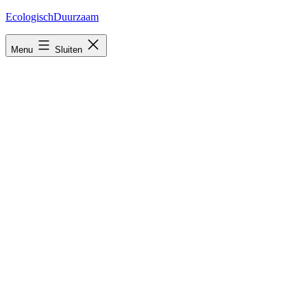
Ga
EcologischDuurzaam
naar
de
Menu
Sluiten
inhoud