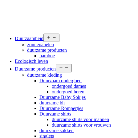
Open
Duurzaamheid
menu
zonnepanelen
duurzame producten
bamboe
Ecologisch leven
Open
Duurzame producten
menu
duurzame kleding
Duurzaam ondergoed
ondergoed dames
ondergoed heren
Duurzame Baby Sokjes
duurzame bh
Duurzame Rompertjes
Duurzame shirts
duurzame shirts voor mannen
duurzame shirts voor vrouwen
duurzame sokken
singlets