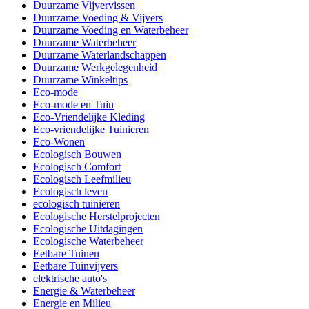
Duurzame Vijvervissen
Duurzame Voeding & Vijvers
Duurzame Voeding en Waterbeheer
Duurzame Waterbeheer
Duurzame Waterlandschappen
Duurzame Werkgelegenheid
Duurzame Winkeltips
Eco-mode
Eco-mode en Tuin
Eco-Vriendelijke Kleding
Eco-vriendelijke Tuinieren
Eco-Wonen
Ecologisch Bouwen
Ecologisch Comfort
Ecologisch Leefmilieu
Ecologisch leven
ecologisch tuinieren
Ecologische Herstelprojecten
Ecologische Uitdagingen
Ecologische Waterbeheer
Eetbare Tuinen
Eetbare Tuinvijvers
elektrische auto's
Energie & Waterbeheer
Energie en Milieu