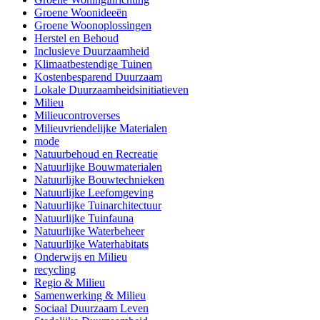
Groene Woonideeën
Groene Woonoplossingen
Herstel en Behoud
Inclusieve Duurzaamheid
Klimaatbestendige Tuinen
Kostenbesparend Duurzaam
Lokale Duurzaamheidsinitiatieven
Milieu
Milieucontroverses
Milieuvriendelijke Materialen
mode
Natuurbehoud en Recreatie
Natuurlijke Bouwmaterialen
Natuurlijke Bouwtechnieken
Natuurlijke Leefomgeving
Natuurlijke Tuinarchitectuur
Natuurlijke Tuinfauna
Natuurlijke Waterbeheer
Natuurlijke Waterhabitats
Onderwijs en Milieu
recycling
Regio & Milieu
Samenwerking & Milieu
Sociaal Duurzaam Leven