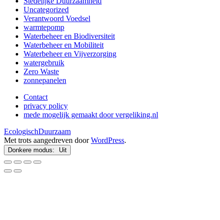
Stedelijke Duurzaamheid
Uncategorized
Verantwoord Voedsel
warmtepomp
Waterbeheer en Biodiversiteit
Waterbeheer en Mobiliteit
Waterbeheer en Vijverzorging
watergebruik
Zero Waste
zonnepanelen
Contact
privacy policy
mede mogelijk gemaakt door vergeliking.nl
EcologischDuurzaam
Met trots aangedreven door
WordPress
.
Donkere modus: