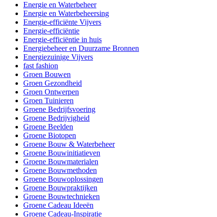
Energie en Waterbeheer
Energie en Waterbeheersing
Energie-efficiënte Vijvers
Energie-efficiëntie
Energie-efficiëntie in huis
Energiebeheer en Duurzame Bronnen
Energiezuinige Vijvers
fast fashion
Groen Bouwen
Groen Gezondheid
Groen Ontwerpen
Groen Tuinieren
Groene Bedrijfsvoering
Groene Bedrijvigheid
Groene Beelden
Groene Biotopen
Groene Bouw & Waterbeheer
Groene Bouwinitiatieven
Groene Bouwmaterialen
Groene Bouwmethoden
Groene Bouwoplossingen
Groene Bouwpraktijken
Groene Bouwtechnieken
Groene Cadeau Ideeën
Groene Cadeau-Inspiratie