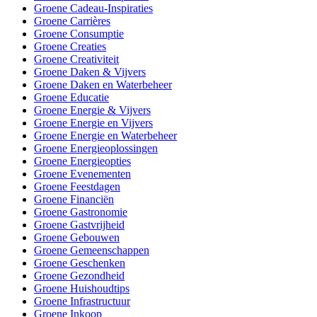
Groene Cadeau-Inspiraties
Groene Carrières
Groene Consumptie
Groene Creaties
Groene Creativiteit
Groene Daken & Vijvers
Groene Daken en Waterbeheer
Groene Educatie
Groene Energie & Vijvers
Groene Energie en Vijvers
Groene Energie en Waterbeheer
Groene Energieoplossingen
Groene Energieopties
Groene Evenementen
Groene Feestdagen
Groene Financiën
Groene Gastronomie
Groene Gastvrijheid
Groene Gebouwen
Groene Gemeenschappen
Groene Geschenken
Groene Gezondheid
Groene Huishoudtips
Groene Infrastructuur
Groene Inkoop