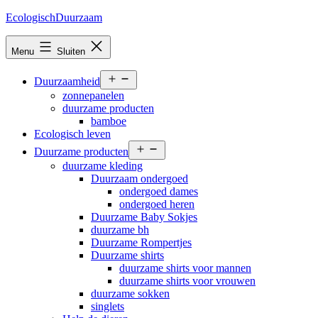
Ga
EcologischDuurzaam
naar
de
Menu
Sluiten
inhoud
Open
Duurzaamheid
menu
zonnepanelen
duurzame producten
bamboe
Ecologisch leven
Open
Duurzame producten
menu
duurzame kleding
Duurzaam ondergoed
ondergoed dames
ondergoed heren
Duurzame Baby Sokjes
duurzame bh
Duurzame Rompertjes
Duurzame shirts
duurzame shirts voor mannen
duurzame shirts voor vrouwen
duurzame sokken
singlets