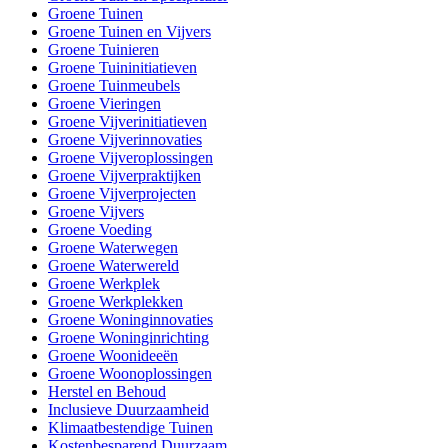
Groene Tuinen
Groene Tuinen en Vijvers
Groene Tuinieren
Groene Tuininitiatieven
Groene Tuinmeubels
Groene Vieringen
Groene Vijverinitiatieven
Groene Vijverinnovaties
Groene Vijveroplossingen
Groene Vijverpraktijken
Groene Vijverprojecten
Groene Vijvers
Groene Voeding
Groene Waterwegen
Groene Waterwereld
Groene Werkplek
Groene Werkplekken
Groene Woninginnovaties
Groene Woninginrichting
Groene Woonideeën
Groene Woonoplossingen
Herstel en Behoud
Inclusieve Duurzaamheid
Klimaatbestendige Tuinen
Kostenbesparend Duurzaam