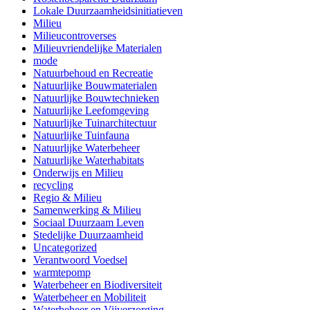
Lokale Duurzaamheidsinitiatieven
Milieu
Milieucontroverses
Milieuvriendelijke Materialen
mode
Natuurbehoud en Recreatie
Natuurlijke Bouwmaterialen
Natuurlijke Bouwtechnieken
Natuurlijke Leefomgeving
Natuurlijke Tuinarchitectuur
Natuurlijke Tuinfauna
Natuurlijke Waterbeheer
Natuurlijke Waterhabitats
Onderwijs en Milieu
recycling
Regio & Milieu
Samenwerking & Milieu
Sociaal Duurzaam Leven
Stedelijke Duurzaamheid
Uncategorized
Verantwoord Voedsel
warmtepomp
Waterbeheer en Biodiversiteit
Waterbeheer en Mobiliteit
Waterbeheer en Vijverzorging