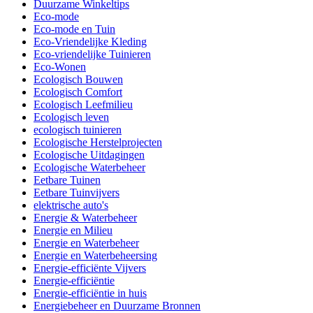
Duurzame Winkeltips
Eco-mode
Eco-mode en Tuin
Eco-Vriendelijke Kleding
Eco-vriendelijke Tuinieren
Eco-Wonen
Ecologisch Bouwen
Ecologisch Comfort
Ecologisch Leefmilieu
Ecologisch leven
ecologisch tuinieren
Ecologische Herstelprojecten
Ecologische Uitdagingen
Ecologische Waterbeheer
Eetbare Tuinen
Eetbare Tuinvijvers
elektrische auto's
Energie & Waterbeheer
Energie en Milieu
Energie en Waterbeheer
Energie en Waterbeheersing
Energie-efficiënte Vijvers
Energie-efficiëntie
Energie-efficiëntie in huis
Energiebeheer en Duurzame Bronnen