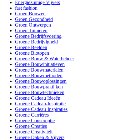
Energiezuinige Vijvers
fast fashion
Groen Bouwen
Groen Gezondheid
Groen Ontwerpen
Groen Tuinieren
Groene Bedrijfsvoering
Groene Bedrijvigheid
Groene Beelden
Groene Biotopen
Groene Bouw & Waterbeheer
Groene Bouwinitiatieven
Groene Bouwmaterialen
Groene Bouwmethoden
Groene Bouwoplossingen
Groene Bouwpraktijken
Groene Bouwtechnieken
Groene Cadeau Ideeën
Groene Cadeau-Inspiratie
Groene Cadeau-Inspiraties
Groene Carrières
Groene Consumptie
Groene Creaties
Groene Creativiteit
Groene Daken & Vijvers