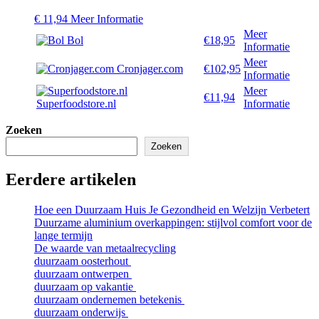
€
11,94
Meer Informatie
Meer
Bol
€18,95
Informatie
Meer
Cronjager.com
€102,95
Informatie
Meer
€11,94
Superfoodstore.nl
Informatie
Zoeken
Zoeken
Eerdere artikelen
Hoe een Duurzaam Huis Je Gezondheid en Welzijn Verbetert
Duurzame aluminium overkappingen: stijlvol comfort voor de
lange termijn
De waarde van metaalrecycling
duurzaam oosterhout
duurzaam ontwerpen
duurzaam op vakantie
duurzaam ondernemen betekenis
duurzaam onderwijs