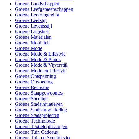
Groene Landschappen
Groene Leefgemeenschappen
Groene Leefomgeving
Groene Leefstijl
Groene Levensstijl
Groene Logistiek
Groene Materialen
Groene Mobiliteit
Groene Mode
Groene Mode & Lifestyle
Groene Mode & Ponds
Groene Mode & Vijverstijl
Groene Mode en Lifestyle
Groene Ontspanning
Groene Opvoeding
Groene Recreatie
Groene Slaapgewoontes
Groene Speeltijd
Groene Stadsinitiatieven
Groene Stadsontwikkeling
Groene Stadsprojecten
Groene Technologie
Groene Textieloplossingen
Groene Tuin Cadeaus
Groene Tuin en Speelplezier