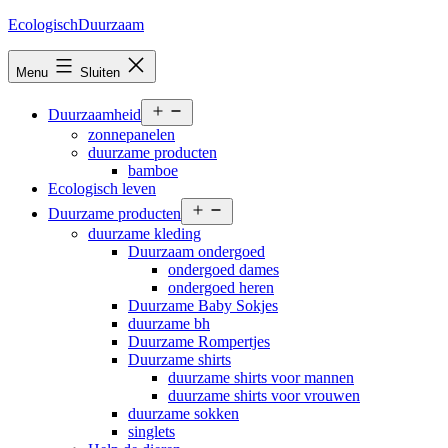
Ga
EcologischDuurzaam
naar
de
Menu
Sluiten
inhoud
Open
Duurzaamheid
menu
zonnepanelen
duurzame producten
bamboe
Ecologisch leven
Open
Duurzame producten
menu
duurzame kleding
Duurzaam ondergoed
ondergoed dames
ondergoed heren
Duurzame Baby Sokjes
duurzame bh
Duurzame Rompertjes
Duurzame shirts
duurzame shirts voor mannen
duurzame shirts voor vrouwen
duurzame sokken
singlets