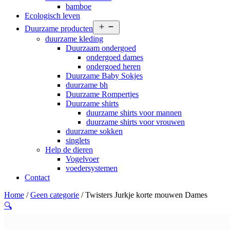
bamboe
Ecologisch leven
Open
Duurzame producten
menu
duurzame kleding
Duurzaam ondergoed
ondergoed dames
ondergoed heren
Duurzame Baby Sokjes
duurzame bh
Duurzame Rompertjes
Duurzame shirts
duurzame shirts voor mannen
duurzame shirts voor vrouwen
duurzame sokken
singlets
Help de dieren
Vogelvoer
voedersystemen
Contact
Home
/
Geen categorie
/ Twisters Jurkje korte mouwen Dames
🔍