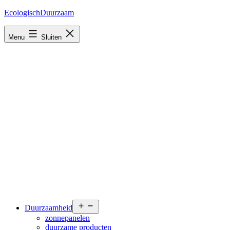
Ga
EcologischDuurzaam
naar
de
Menu
Sluiten
inhoud
Open
Duurzaamheid
menu
zonnepanelen
duurzame producten