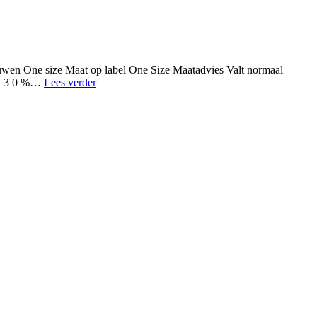
wen One size Maat op label One Size Maatadvies Valt normaal
Twisters
aal 3 0 %…
Lees verder
Jurkje
korte
mouwen
Dames