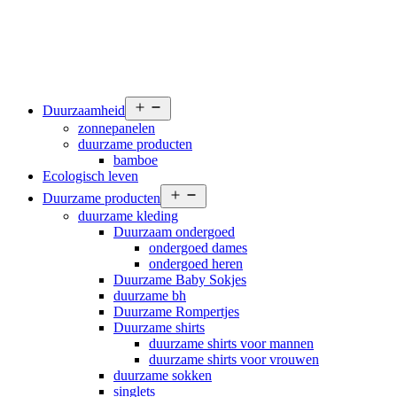
Open
Duurzaamheid
menu
zonnepanelen
duurzame producten
bamboe
Ecologisch leven
Open
Duurzame producten
menu
duurzame kleding
Duurzaam ondergoed
ondergoed dames
ondergoed heren
Duurzame Baby Sokjes
duurzame bh
Duurzame Rompertjes
Duurzame shirts
duurzame shirts voor mannen
duurzame shirts voor vrouwen
duurzame sokken
singlets