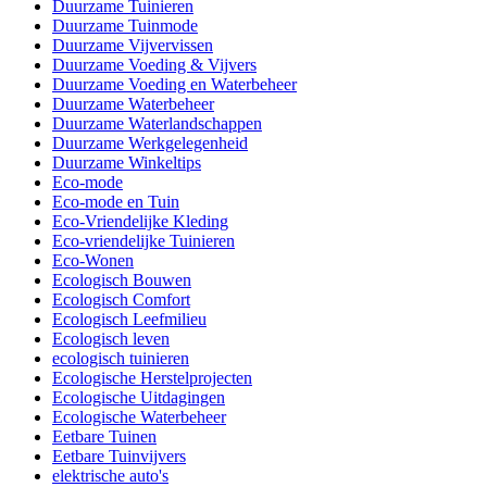
Duurzame Tuinieren
Duurzame Tuinmode
Duurzame Vijvervissen
Duurzame Voeding & Vijvers
Duurzame Voeding en Waterbeheer
Duurzame Waterbeheer
Duurzame Waterlandschappen
Duurzame Werkgelegenheid
Duurzame Winkeltips
Eco-mode
Eco-mode en Tuin
Eco-Vriendelijke Kleding
Eco-vriendelijke Tuinieren
Eco-Wonen
Ecologisch Bouwen
Ecologisch Comfort
Ecologisch Leefmilieu
Ecologisch leven
ecologisch tuinieren
Ecologische Herstelprojecten
Ecologische Uitdagingen
Ecologische Waterbeheer
Eetbare Tuinen
Eetbare Tuinvijvers
elektrische auto's