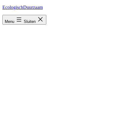
Ga
EcologischDuurzaam
naar
de
Menu
Sluiten
inhoud