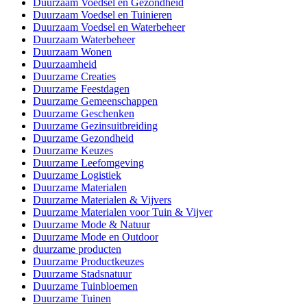
Duurzaam Voedsel en Gezondheid
Duurzaam Voedsel en Tuinieren
Duurzaam Voedsel en Waterbeheer
Duurzaam Waterbeheer
Duurzaam Wonen
Duurzaamheid
Duurzame Creaties
Duurzame Feestdagen
Duurzame Gemeenschappen
Duurzame Geschenken
Duurzame Gezinsuitbreiding
Duurzame Gezondheid
Duurzame Keuzes
Duurzame Leefomgeving
Duurzame Logistiek
Duurzame Materialen
Duurzame Materialen & Vijvers
Duurzame Materialen voor Tuin & Vijver
Duurzame Mode & Natuur
Duurzame Mode en Outdoor
duurzame producten
Duurzame Productkeuzes
Duurzame Stadsnatuur
Duurzame Tuinbloemen
Duurzame Tuinen