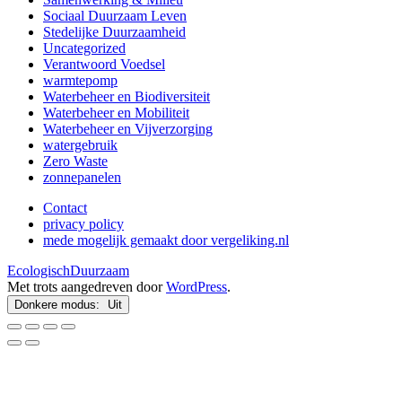
Sociaal Duurzaam Leven
Stedelijke Duurzaamheid
Uncategorized
Verantwoord Voedsel
warmtepomp
Waterbeheer en Biodiversiteit
Waterbeheer en Mobiliteit
Waterbeheer en Vijverzorging
watergebruik
Zero Waste
zonnepanelen
Contact
privacy policy
mede mogelijk gemaakt door vergeliking.nl
EcologischDuurzaam
Met trots aangedreven door
WordPress
.
Donkere modus: