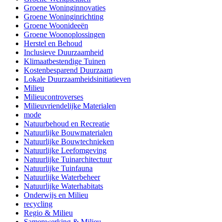
Groene Woninginnovaties
Groene Woninginrichting
Groene Woonideeën
Groene Woonoplossingen
Herstel en Behoud
Inclusieve Duurzaamheid
Klimaatbestendige Tuinen
Kostenbesparend Duurzaam
Lokale Duurzaamheidsinitiatieven
Milieu
Milieucontroverses
Milieuvriendelijke Materialen
mode
Natuurbehoud en Recreatie
Natuurlijke Bouwmaterialen
Natuurlijke Bouwtechnieken
Natuurlijke Leefomgeving
Natuurlijke Tuinarchitectuur
Natuurlijke Tuinfauna
Natuurlijke Waterbeheer
Natuurlijke Waterhabitats
Onderwijs en Milieu
recycling
Regio & Milieu
Samenwerking & Milieu