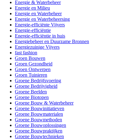
Energie & Waterbeheer
Energie en Milieu
Energie en Waterbeheer
Energie en Waterbeheersing
Energie-efficiënte Vijvers
Energie-efficiëntie
Energie-efficiëntie in huis
Energiebeheer en Duurzame Bronnen
Energiezuinige Vijvers
fast fashion
Groen Bouwen
Groen Gezondheid
Groen Ontwerpen
Groen Tuinieren
Groene Bedrijfsvoering
Groene Bedrijvigheid
Groene Beelden
Groene Biotopen
Groene Bouw & Waterbeheer
Groene Bouwinitiatieven
Groene Bouwmaterialen
Groene Bouwmethoden
Groene Bouwoplossingen
Groene Bouwpraktijken
Groene Bouwtechnieken