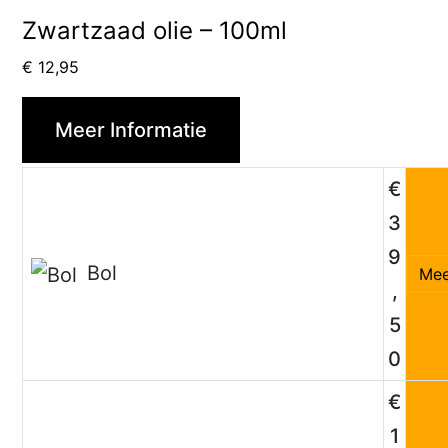
Zwartzaad olie – 100ml
€
12,95
Meer Informatie
€
3
9
Bol
Mee
,
5
0
€
1