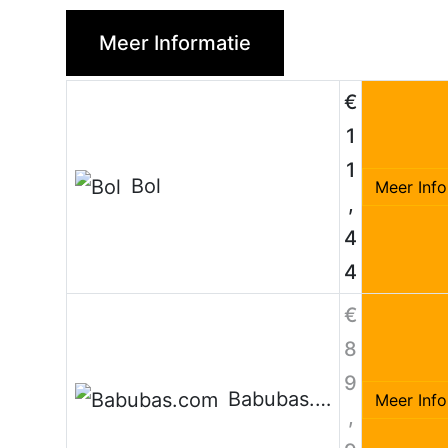
Meer Informatie
€
1
1
Bol
Meer Info
,
4
4
€
8
9
Babubas.com
Meer Info
,