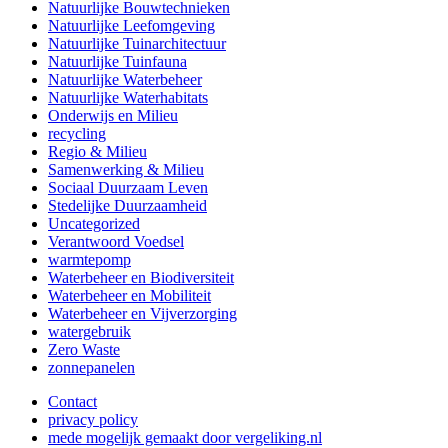
Natuurlijke Bouwtechnieken
Natuurlijke Leefomgeving
Natuurlijke Tuinarchitectuur
Natuurlijke Tuinfauna
Natuurlijke Waterbeheer
Natuurlijke Waterhabitats
Onderwijs en Milieu
recycling
Regio & Milieu
Samenwerking & Milieu
Sociaal Duurzaam Leven
Stedelijke Duurzaamheid
Uncategorized
Verantwoord Voedsel
warmtepomp
Waterbeheer en Biodiversiteit
Waterbeheer en Mobiliteit
Waterbeheer en Vijverzorging
watergebruik
Zero Waste
zonnepanelen
Contact
privacy policy
mede mogelijk gemaakt door vergeliking.nl