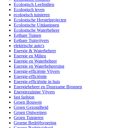
Ecologisch Leefmilieu
Ecologisch leven
ecologisch tuinieren
Ecologische Herstelprojecten
Ecologische Uitdagingen
Ecologische Waterbeheer
Eetbare Tuinen
Eetbare Tuinvijvers
elektrische auto's
Energie & Waterbeheer
Energie en Milieu
Energie en Waterbeheer
Energie en Waterbeheersing
Energie-efficiënte Vijvers
Energie-efficiëntie
Energie-efficiëntie in huis
Energiebeheer en Duurzame Bronnen
Energiezuinige Vijvers
fast fashion
Groen Bouwen
Groen Gezondheid
Groen Ontwerpen
Groen Tuinieren
Groene Bedrijfsvoering
Groene Bedrijvigheid