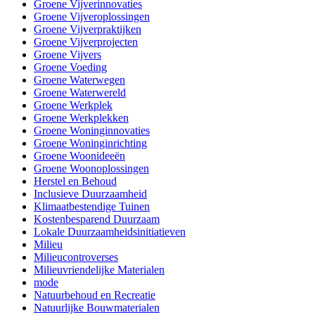
Groene Vijverinnovaties
Groene Vijveroplossingen
Groene Vijverpraktijken
Groene Vijverprojecten
Groene Vijvers
Groene Voeding
Groene Waterwegen
Groene Waterwereld
Groene Werkplek
Groene Werkplekken
Groene Woninginnovaties
Groene Woninginrichting
Groene Woonideeën
Groene Woonoplossingen
Herstel en Behoud
Inclusieve Duurzaamheid
Klimaatbestendige Tuinen
Kostenbesparend Duurzaam
Lokale Duurzaamheidsinitiatieven
Milieu
Milieucontroverses
Milieuvriendelijke Materialen
mode
Natuurbehoud en Recreatie
Natuurlijke Bouwmaterialen