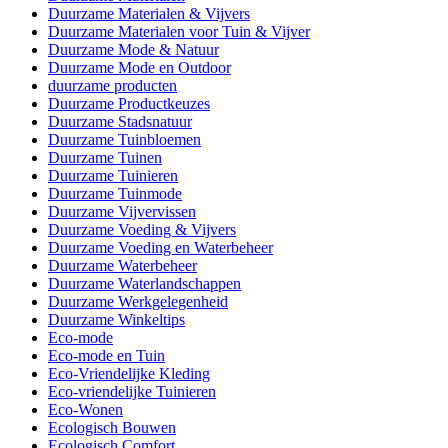
Duurzame Materialen & Vijvers
Duurzame Materialen voor Tuin & Vijver
Duurzame Mode & Natuur
Duurzame Mode en Outdoor
duurzame producten
Duurzame Productkeuzes
Duurzame Stadsnatuur
Duurzame Tuinbloemen
Duurzame Tuinen
Duurzame Tuinieren
Duurzame Tuinmode
Duurzame Vijvervissen
Duurzame Voeding & Vijvers
Duurzame Voeding en Waterbeheer
Duurzame Waterbeheer
Duurzame Waterlandschappen
Duurzame Werkgelegenheid
Duurzame Winkeltips
Eco-mode
Eco-mode en Tuin
Eco-Vriendelijke Kleding
Eco-vriendelijke Tuinieren
Eco-Wonen
Ecologisch Bouwen
Ecologisch Comfort