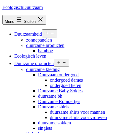
Ga
EcologischDuurzaam
naar
de
Menu
Sluiten
inhoud
Open
Duurzaamheid
menu
zonnepanelen
duurzame producten
bamboe
Ecologisch leven
Open
Duurzame producten
menu
duurzame kleding
Duurzaam ondergoed
ondergoed dames
ondergoed heren
Duurzame Baby Sokjes
duurzame bh
Duurzame Rompertjes
Duurzame shirts
duurzame shirts voor mannen
duurzame shirts voor vrouwen
duurzame sokken
singlets