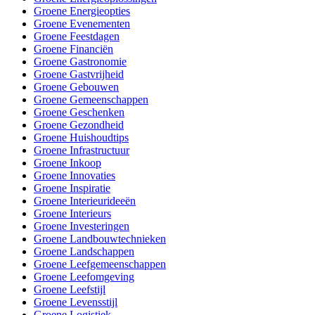
Groene Energieopties
Groene Evenementen
Groene Feestdagen
Groene Financiën
Groene Gastronomie
Groene Gastvrijheid
Groene Gebouwen
Groene Gemeenschappen
Groene Geschenken
Groene Gezondheid
Groene Huishoudtips
Groene Infrastructuur
Groene Inkoop
Groene Innovaties
Groene Inspiratie
Groene Interieurideeën
Groene Interieurs
Groene Investeringen
Groene Landbouwtechnieken
Groene Landschappen
Groene Leefgemeenschappen
Groene Leefomgeving
Groene Leefstijl
Groene Levensstijl
Groene Logistiek