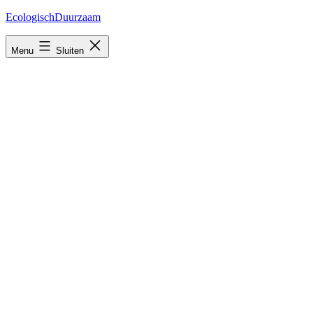
Ga
EcologischDuurzaam
naar
de
Menu
Sluiten
inhoud