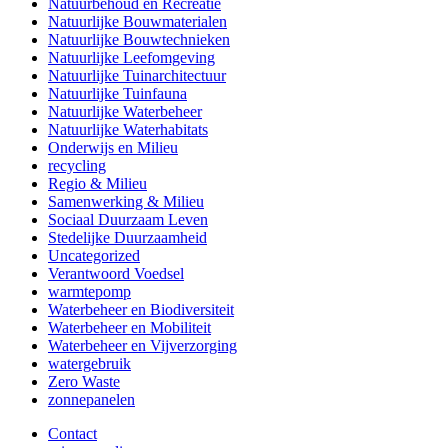
Natuurbehoud en Recreatie
Natuurlijke Bouwmaterialen
Natuurlijke Bouwtechnieken
Natuurlijke Leefomgeving
Natuurlijke Tuinarchitectuur
Natuurlijke Tuinfauna
Natuurlijke Waterbeheer
Natuurlijke Waterhabitats
Onderwijs en Milieu
recycling
Regio & Milieu
Samenwerking & Milieu
Sociaal Duurzaam Leven
Stedelijke Duurzaamheid
Uncategorized
Verantwoord Voedsel
warmtepomp
Waterbeheer en Biodiversiteit
Waterbeheer en Mobiliteit
Waterbeheer en Vijverzorging
watergebruik
Zero Waste
zonnepanelen
Contact