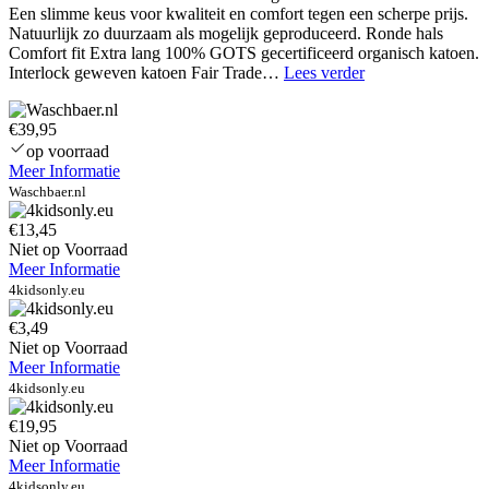
Een slimme keus voor kwaliteit en comfort tegen een scherpe prijs.
Natuurlijk zo duurzaam als mogelijk geproduceerd. Ronde hals
Comfort fit Extra lang 100% GOTS gecertificeerd organisch katoen.
SKOT
Interlock geweven katoen Fair Trade…
Lees verder
Fashion
T-
€39,95
shirt
–
op voorraad
Earth
Meer Informatie
–
Waschbaer.nl
Round
Neck
€13,45
–
Niet op Voorraad
Jungle
Meer Informatie
–
4kidsonly.eu
€3,49
Niet op Voorraad
Meer Informatie
4kidsonly.eu
€19,95
Niet op Voorraad
Meer Informatie
4kidsonly.eu