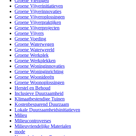
Groene Vieringen
Groene Vijverinitiatieven
Groene Vijverinnovaties
Groene Vijveroplossingen
Groene Vijverpraktijken
Groene Vijverprojecten
Groene Vijvers
Groene Voeding
Groene Waterwegen
Groene Waterwereld
Groene Werkplek
Groene Werkplekken
Groene Woninginnovaties
Groene Woninginrichting
Groene Woonideeën
Groene Woonoplossingen
Herstel en Behoud
Inclusieve Duurzaamheid
Klimaatbestendige Tuinen
Kostenbesparend Duurzaam
Lokale Duurzaamheidsinitiatieven
Milieu
Milieucontroverses
Milieuvriendelijke Materialen
mode