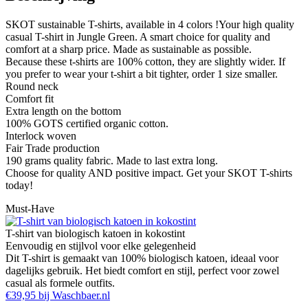
SKOT sustainable T-shirts, available in 4 colors !Your high quality
casual T-shirt in Jungle Green. A smart choice for quality and
comfort at a sharp price. Made as sustainable as possible.
Because these t-shirts are 100% cotton, they are slightly wider. If
you prefer to wear your t-shirt a bit tighter, order 1 size smaller.
Round neck
Comfort fit
Extra length on the bottom
100% GOTS certified organic cotton.
Interlock woven
Fair Trade production
190 grams quality fabric. Made to last extra long.
Choose for quality AND positive impact. Get your SKOT T-shirts
today!
Must-Have
T-shirt van biologisch katoen in kokostint
Eenvoudig en stijlvol voor elke gelegenheid
Dit T-shirt is gemaakt van 100% biologisch katoen, ideaal voor
dagelijks gebruik. Het biedt comfort en stijl, perfect voor zowel
casual als formele outfits.
€39,95 bij Waschbaer.nl