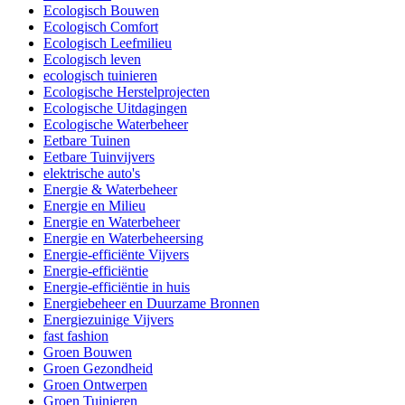
Ecologisch Bouwen
Ecologisch Comfort
Ecologisch Leefmilieu
Ecologisch leven
ecologisch tuinieren
Ecologische Herstelprojecten
Ecologische Uitdagingen
Ecologische Waterbeheer
Eetbare Tuinen
Eetbare Tuinvijvers
elektrische auto's
Energie & Waterbeheer
Energie en Milieu
Energie en Waterbeheer
Energie en Waterbeheersing
Energie-efficiënte Vijvers
Energie-efficiëntie
Energie-efficiëntie in huis
Energiebeheer en Duurzame Bronnen
Energiezuinige Vijvers
fast fashion
Groen Bouwen
Groen Gezondheid
Groen Ontwerpen
Groen Tuinieren