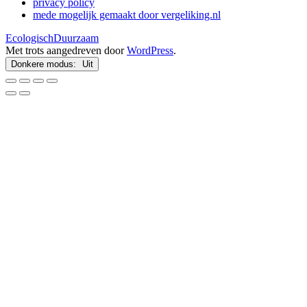
privacy policy
mede mogelijk gemaakt door vergeliking.nl
EcologischDuurzaam
Met trots aangedreven door
WordPress
.
Donkere modus: