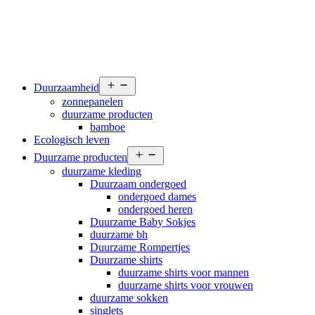
Open
Duurzaamheid
menu
zonnepanelen
duurzame producten
bamboe
Ecologisch leven
Open
Duurzame producten
menu
duurzame kleding
Duurzaam ondergoed
ondergoed dames
ondergoed heren
Duurzame Baby Sokjes
duurzame bh
Duurzame Rompertjes
Duurzame shirts
duurzame shirts voor mannen
duurzame shirts voor vrouwen
duurzame sokken
singlets